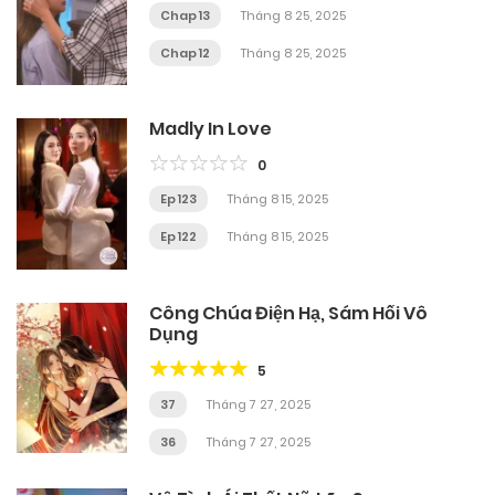
Chap 13
Tháng 8 25, 2025
Chap 12
Tháng 8 25, 2025
Madly In Love
0
Ep 123
Tháng 8 15, 2025
Ep 122
Tháng 8 15, 2025
Công Chúa Điện Hạ, Sám Hối Vô
Dụng
5
37
Tháng 7 27, 2025
36
Tháng 7 27, 2025