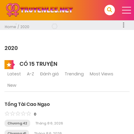
Home
2020
2020
CÓ 15 TRUYỆN
Latest
A-Z
Đánh giá
Trending
Most Views
New
Tổng Tài Cao Ngạo
0
Chương 42
Tháng 8 6, 2026
Chương 41
Tháng 8 6, 2026