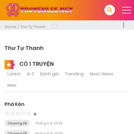
Home
Thư Tự Thanh
Thư Tự Thanh
CÓ 1 TRUYỆN
Latest
A-Z
Đánh giá
Trending
Most Views
New
Phá Kén
0
Chương 26
Tháng 6 8, 2026
Chương 25
Tháng 6 8, 2026