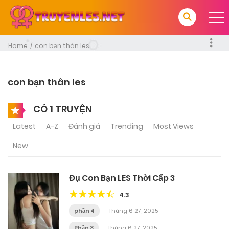
Home
con bạn thân les
con bạn thân les
CÓ 1 TRUYỆN
Latest
A-Z
Đánh giá
Trending
Most Views
New
Đụ Con Bạn LES Thời Cấp 3
4.3
phần 4
Tháng 6 27, 2025
Phần 3
Tháng 6 27, 2025