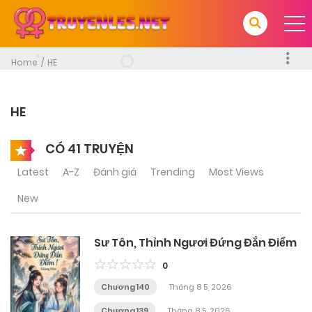
Home
HE
HE
CÓ 41 TRUYỆN
Latest
A-Z
Đánh giá
Trending
Most Views
New
Sư Tôn, Thỉnh Ngươi Đứng Đắn Điểm
0
Chương 140
Tháng 8 5, 2026
Chương 139
Tháng 8 5, 2026