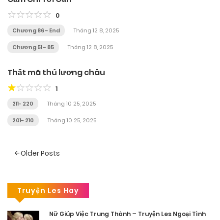
0
Chương 86 - End
Tháng 12 8, 2025
Chương 51 - 85
Tháng 12 8, 2025
Thất mã thú lương châu
1
211- 220
Tháng 10 25, 2025
201- 210
Tháng 10 25, 2025
Posts
Older Posts
navigation
Truyện Les Hay
Nữ Giúp Việc Trung Thành – Truyện Les Ngoại Tình