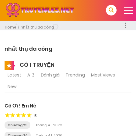
Home
nhất thụ đa công
nhất thụ đa công
CÓ 1 TRUYỆN
Latest
A-Z
Đánh giá
Trending
Most Views
New
Cô Ơi ! Em Nè
5
Chương 25
Tháng 4 1, 2026
Chương 24
Tháng 4 1, 2026