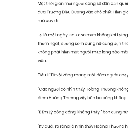
Một thời gian mọi người cũng sẽ dần dần quê
đưa Trương Diệu Dương vào chỗ chết. Hiện gi
mà bay đi.
Lại là một ngày, sau cơn mưa không khí tại 
thơm ngát, sương sớm cung nữ cùng bọn thái
không phát hiện một người mặc long bào màu
viên.
Tiểu Lí Tử vội vàng mang một đám người chạ
"Các ngươi có nhìn thấy Hoàng Thượng không?"
được Hoàng Thượng vậy bên kia cũng không 
"Bẩm Lý công công, không thấy." bọn cung nữ
"Kỳ quái, rõ ràng là nhìn thấy Hoàng Thượng 