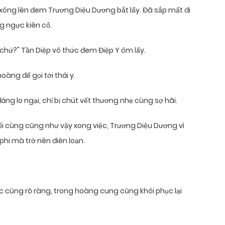
xông lên đem Trương Diệu Dương bắt lấy. Đã sắp mất đi
g ngực kiên cố.
chứ?" Tần Diệp vô thức đem Điệp Y ôm lấy.
oàng đế gọi tới thái y.
đáng lo ngại, chỉ bị chút vết thương nhẹ cùng sợ hãi.
ối cùng cũng như vậy xong việc, Trương Diệu Dương vì
hi mà trở nên điên loạn.
c cũng rõ ràng, trong hoàng cung cũng khôi phục lại