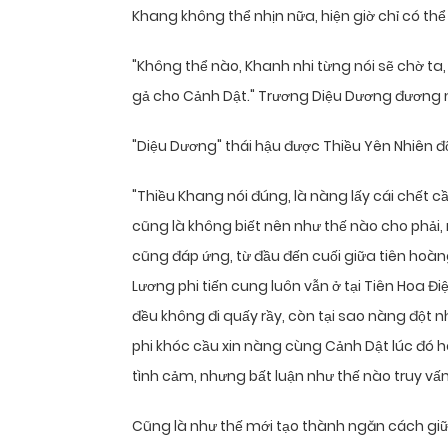
Khang không thể nhịn nữa, hiện giờ chỉ có thể 
"Không thể nào, Khanh nhi từng nói sẽ chờ ta,
gả cho Cảnh Dật." Trương Diệu Dương đương n
"Diệu Dương" thái hậu được Thiều Yên Nhiên đỡ
"Thiều Khang nói đúng, là nàng lấy cái chết c
cũng là không biết nên như thế nào cho phải
cũng đáp ứng, từ đầu đến cuối giữa tiên hoàng
Lương phi tiến cung luôn vẫn ở tại Tiên Hoa Đ
đều không đi quấy rầy, còn tại sao nàng đột nh
phi khóc cầu xin nàng cùng Cảnh Dật lúc đó h
tình cảm, nhưng bất luận như thế nào truy vấ
Cũng là như thế mới tạo thành ngăn cách giữ