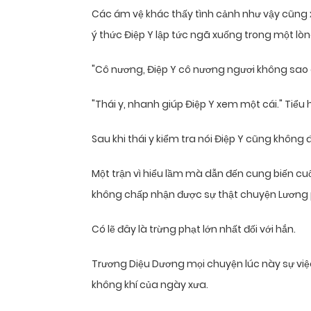
Các ám vệ khác thấy tình cảnh như vậy cũng 
ý thức Điệp Y lập tức ngã xuống trong một lòn
"Cô nương, Điệp Y cô nương ngươi không sao 
"Thái y, nhanh giúp Điệp Y xem một cái." Tiểu h
Sau khi thái y kiểm tra nói Điệp Y cũng không 
Một trận vì hiểu lầm mà dẫn đến cung biến cu
không chấp nhận được sự thật chuyện Lương p
Có lẽ đây là trừng phạt lớn nhất đối với hắn.
Trương Diệu Dương mọi chuyện lúc này sự việ
không khí của ngày xưa.