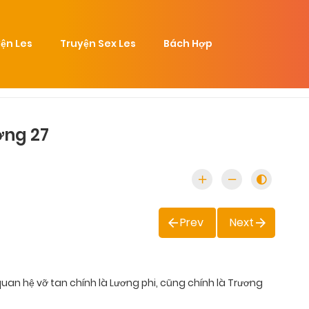
ện Les
Truyện Sex Les
Bách Hợp
ơng 27
Prev
Next
n hệ vỡ tan chính là Lương phi, cũng chính là Trương