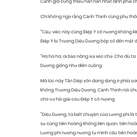
Cảnh gia cũng thiếu hắn hắn nhất định phải cho
Chỉ không ngờ rằng Cảnh Thịnh cùng phụ thân 
"Cậu, việc này cùng Điệp Y cô nương không li
Điệp Y bị Trương Diệu Dương bóp cổ đến mặt đ
"Ha ha ha, ai bảo nàng xui xẻo chứ. Cho dù ta
Dương giống như điên cuồng.
Mà lúc này Tần Diệp vốn đang đứng ở phía sa
không Trương Diệu Dương, Cảnh Thịnh nói chu
chờ cơ hội giải cứu Điệp Y cô nương.
"Diệu Dương, ta biết chuyện của Lương phi là 
sự cùng tiên hoàng không liên quan, tiên h
Lương phi nương nương tự mình cầu tiên hoà