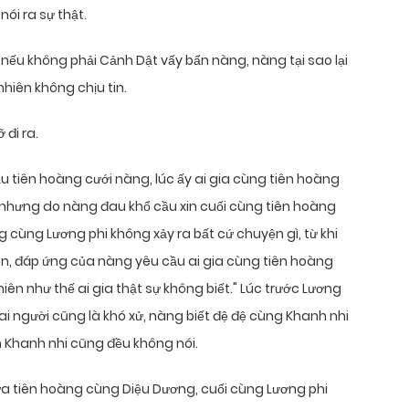
nói ra sự thật.
 nếu không phải Cảnh Dật vấy bẩn nàng, nàng tại sao lại
hiên không chịu tin.
 đi ra.
ầu tiên hoàng cưới nàng, lúc ấy ai gia cùng tiên hoàng
, nhưng do nàng đau khổ cầu xin cuối cùng tiên hoàng
 cùng Lương phi không xảy ra bất cứ chuyện gì, từ khi
iện, đáp ứng của nàng yêu cầu ai gia cùng tiên hoàng
iên như thế ai gia thật sự không biết." Lúc trước Lương
ai người cũng là khó xử, nàng biết đệ đệ cùng Khanh nhi
n Khanh nhi cũng đều không nói.
a tiên hoàng cùng Diệu Dương, cuối cùng Lương phi