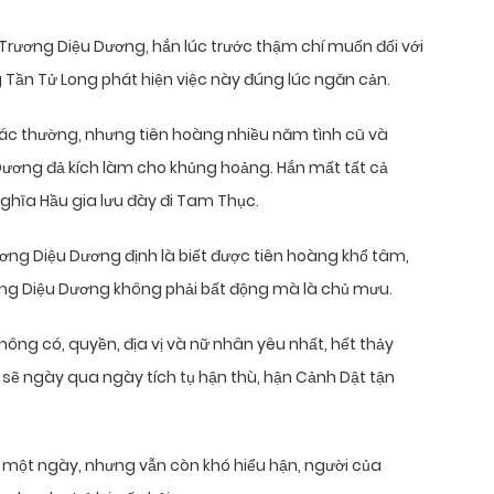
 Trương Diệu Dương, hắn lúc trước thậm chí muốn đối với
 Tần Tử Long phát hiện việc này đúng lúc ngăn cản.
ác thường, nhưng tiên hoàng nhiều năm tình cũ và
ương đả kích làm cho khủng hoảng. Hắn mất tất cả
nghĩa Hầu gia lưu đày đi Tam Thục.
ương Diệu Dương định là biết được tiên hoàng khổ tâm,
ng Diệu Dương không phải bất động mà là chủ mưu.
ng có, quyền, địa vị và nữ nhân yêu nhất, hết thảy
 sẽ ngày qua ngày tích tụ hận thù, hận Cảnh Dật tận
o một ngày, nhưng vẫn còn khó hiểu hận, người của