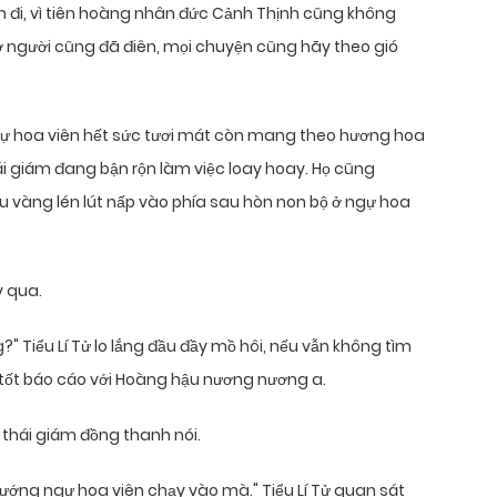
n đi, vì tiên hoàng nhân đức Cảnh Thịnh cũng không
ờ người cũng đã điên, mọi chuyện cũng hãy theo gió
ngự hoa viên hết sức tươi mát còn mang theo hương hoa
 giám đang bận rộn làm việc loay hoay. Họ cũng
 vàng lén lút nấp vào phía sau hòn non bộ ở ngự hoa
y qua.
 Tiểu Lí Tử lo lắng đầu đầy mồ hôi, nếu vẫn không tìm
tốt báo cáo với Hoàng hậu nương nương a.
 thái giám đồng thanh nói.
hướng ngự hoa viên chạy vào mà." Tiểu Lí Tử quan sát