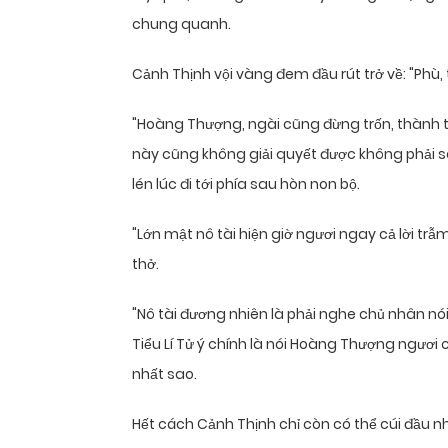
chung quanh.
Cảnh Thịnh vội vàng đem đầu rút trở về: "Phù, th
"Hoàng Thượng, ngài cũng đừng trốn, thành 
này cũng không giải quyết được không phải sa
lén lúc đi tới phía sau hòn non bộ.
"Lớn mật nô tài hiện giờ ngươi ngay cả lời tr
thở.
"Nô tài đương nhiên là phải nghe chủ nhân n
Tiểu Lí Tử ý chính là nói Hoàng Thượng ngươi
nhất sao.
Hết cách Cảnh Thịnh chỉ còn có thể cúi đầu 