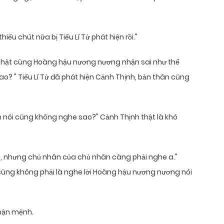
iếu chút nữa bị Tiểu Lí Tử phát hiện rồi."
thật cùng Hoàng hậu nương nương nhận sai như thế
o? " Tiểu Lí Tử đã phát hiện Cảnh Thịnh, bản thân cũng
ẫm nói cũng không nghe sao?" Cảnh Thịnh thật là khó
ói, nhưng chủ nhân của chủ nhân càng phải nghe a."
 cũng không phải là nghe lời Hoàng hậu nương nương nói
nhận mệnh.