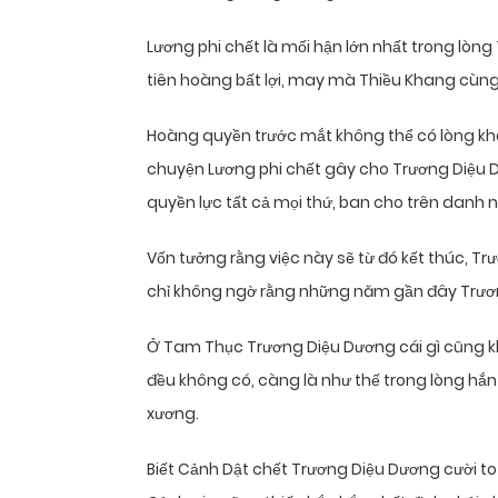
Lương phi chết là mối hận lớn nhất trong lòng
tiên hoàng bất lợi, may mà Thiều Khang cùng
Hoàng quyền trước mắt không thể có lòng kh
chuyện Lương phi chết gây cho Trương Diệu D
quyền lực tất cả mọi thứ, ban cho trên danh 
Vốn tưởng rằng việc này sẽ từ đó kết thúc, Tr
chỉ không ngờ rằng những năm gần đây Trươ
Ở Tam Thục Trương Diệu Dương cái gì cũng khô
đều không có, càng là như thế trong lòng hắn
xương.
Biết Cảnh Dật chết Trương Diệu Dương cười t