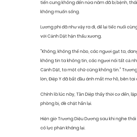
tiến cung không đến nửa năm đã bị bệnh, thái
không muốn sống.
Lương phi đã như vậy ra đi, để lại tiếc nuối 
với Cảnh Dật hận thấu xương.
"Không, không thể nào, các ngươi gạt ta, đan
không tin ta không tin, các ngươi nói tất cả 
Cảnh Dật, ta một chữ cũng không tin." Trương
lớn, Điệp Y đã bắt đầu ánh mắt mơ hồ, bên tai
Chính là lúc này, Tần Diệp thấy thời cơ đến,
phòng bị, đè chặt hắn lại.
Hiện giờ Trương Diệu Dương sau khi nghe thái
có lực phản kháng lại.