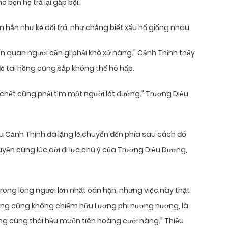
 bọn họ trả lại gấp bội.
hắn như kẻ dối trá, như chẳng biết xấu hổ giống nhau.
ên quan ngươi cần gì phải khó xử nàng." Cảnh Thịnh thấy
ỏ tai hồng cũng sắp không thể hô hấp.
 chết cũng phải tìm một người lót đường." Trương Diệu
u Cảnh Thịnh đã lặng lẽ chuyển đến phía sau cách đó
yện cùng lúc dời đi lực chú ý của Trương Diệu Dương,
trong lòng ngươi lớn nhất oán hận, nhưng việc này thật
oàng cũng không chiếm hữu Lương phi nương nương, là
ng cùng thái hậu muốn tiên hoàng cưới nàng." Thiều