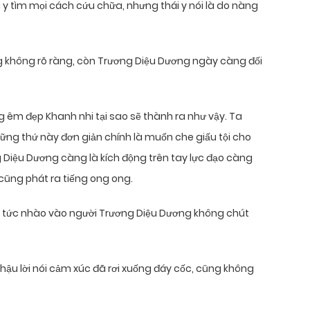
 y tìm mọi cách cứu chữa, nhưng thái y nói là do nàng
cùng không rõ ràng, còn Trương Diệu Dương ngày càng đối
g êm đẹp Khanh nhi tại sao sẽ thành ra như vậy. Ta
những thứ này đơn giản chính là muốn che giấu tội cho
 Diệu Dương càng là kích động trên tay lực đạo càng
 cũng phát ra tiếng ong ong.
 lập tức nhào vào người Trương Diệu Dương không chút
 hậu lời nói cảm xúc đã rơi xuống đáy cốc, cũng không