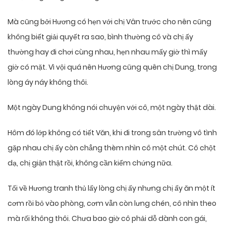
Mà cũng bởi Hương có hẹn với chị Vân trước cho nên cũng
không biết giải quyết ra sao, bình thường cô và chị ấy
thường hay đi chơi cùng nhau, hẹn nhau mấy giờ thì mấy
giờ có mặt. Vì vội quá nên Hương cũng quên chị Dung, trong
lòng áy náy không thôi.
Một ngày Dung không nói chuyện với cô, một ngày thật dài.
Hôm đó lớp không có tiết Văn, khi đi trong sân trường vô tình
gặp nhau chị ấy còn chẳng thèm nhìn cô một chút. Cô chột
dạ, chị giận thật rồi, không cần kiểm chứng nữa.
Tối về Hương tranh thủ lấy lòng chị ấy nhưng chị ấy ăn một ít
cơm rồi bỏ vào phòng, cơm vẫn còn lưng chén, cô nhìn theo
mà rối không thôi. Chưa bao giờ cô phải dỗ dành con gái,