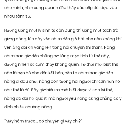
cho mình, nhìn xung quanh đều thấy các cặp đôi dựa vào
nhau tâm sự.
Hương uống một ly sinh tố còn Dung thì uống một tách trà
gừng nóng, lúc này vẫn chưa đến giờ hát cho nên không khí
yên ắng đôi khi vang lên tiếng nói chuyện thì thầm. Nàng
chưa bao giờ đến những nơi lãng mạn tình tứ thế này,
đương nhiên sẽ cảm thấy không quen. Từ thời mới biết thế
nào là hẹn hò cho đến kết hôn, hắn ta chưa bao giờ dẫn
nàng đi đâu chơi, nàng còn tưởng hai người chỉ cần hẹn hò
như thế là đủ. Bây giờ hiểu ra mới biết được vì sao lại thế,
nàng đã đòi hỏi quá ít, mà người yêu nàng cũng chẳng có ý
định chiều chuộng nàng.
“Mấy hôm trước… có chuyện gì vậy chị?”