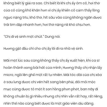
không biết lý giải ra sao. Chỉ biết là khi chị ấy ôm cô, hơi thở
của cô cũng khó khăn hơn vì chị ấy khiến cô cảm thấy lồng
ngực nặng trĩu, khó thở, hít sâu vào cũng không ngăn được
trái tim đập nhanh hơn, hơi thở nặng nề khó chịu hơn.
“Chị đi vệ sinh một chút.” Dung nói.
Hương gật đầu chỉ cho chị ấy lối đi ra nhà vệ sinh.
Mãi một lúc sau cũng không thấy chị ấy xuất hiện, khi ca sĩ
hoàn thành xong bài hát của mình, Hương thấy chị nhận lấy
micro, ngồi lên ghế một rất tự nhiên. Mái tóc dài của chị xõa
ở sau lưng được chị vén hết sang bên phải, đôi môi mộc
mạc cũng được tô một ít son hồng phơn phớt, ban nãy đi
không chuẩn bị gì nhiều nhưng chị nhìn vẫn rất hay, rất riêng,
nhìn thế nào cũng biết được là một giáo viên dịu dàng.