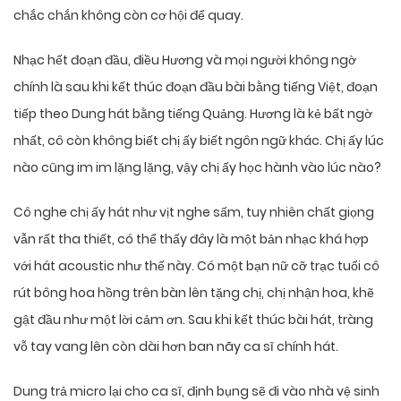
chắc chắn không còn cơ hội để quay.
Nhạc hết đoạn đầu, điều Hương và mọi người không ngờ
chính là sau khi kết thúc đoạn đầu bài bằng tiếng Việt, đoạn
tiếp theo Dung hát bằng tiếng Quảng. Hương là kẻ bất ngờ
nhất, cô còn không biết chị ấy biết ngôn ngữ khác. Chị ấy lúc
nào cũng im im lặng lặng, vậy chị ấy học hành vào lúc nào?
Cô nghe chị ấy hát như vịt nghe sấm, tuy nhiên chất giọng
vẫn rất tha thiết, có thể thấy đây là một bản nhạc khá hợp
với hát acoustic như thế này. Có một bạn nữ cỡ trạc tuổi cô
rút bông hoa hồng trên bàn lên tặng chị, chị nhận hoa, khẽ
gật đầu như một lời cảm ơn. Sau khi kết thúc bài hát, tràng
vỗ tay vang lên còn dài hơn ban nãy ca sĩ chính hát.
Dung trả micro lại cho ca sĩ, định bụng sẽ đi vào nhà vệ sinh