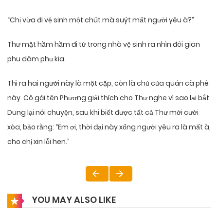
“Chị vừa đi vệ sinh một chút mà suýt mất người yêu à?”
Thư mặt hầm hầm đi từ trong nhà vệ sinh ra nhìn đôi gian
phu dâm phụ kia.
Thì ra hai người này là một cặp, còn là chủ của quán cà phê
này. Cô gái tên Phương giải thích cho Thư nghe vì sao lại bắt
Dung lại nói chuyện, sau khi biết được tất cả Thư mới cười
xòa, bảo rằng: “Em ơi, thời đại này xổng người yêu ra là mất à,
cho chị xin lỗi hen.”
YOU MAY ALSO LIKE