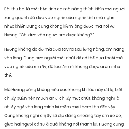
Bài thứ ba, là một bản tình ca mà nàng thích. Nhìn mọi người
xung quanh đã dựa vào người của người tình mà nghe
nhạc khiến Dung cũng không kiềm lòng được mà nói với
Hương: “Chị dựa vào người em được không?”
Hương không do dự mà đưa tay ra sau lưng nàng, ôm nàng
vào lòng. Dung cựa người một chút để có thể dựa thoải mái
vào người của em ấy, đã lâu lắm rồi không được ai ôm như
thế.
Mà Hương cũng không hiểu sao không khí lúc này rất lạ, biết
chị ấy buồn nên muốn an ủi chị ấy một chút, không nghĩ là
chị ấy ngả vào lòng mình lại mềm mại thơm tho đến vậy.
Cũng không nghĩ chị ấy sẽ dịu dàng choàng tay ôm eo cô,
giữa hai người có sự kì quái không nói thành lời, Hương cũng