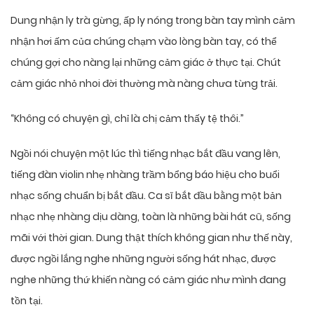
Dung nhận ly trà gừng, ấp ly nóng trong bàn tay mình cảm
nhận hơi ấm của chúng chạm vào lòng bàn tay, có thể
chúng gợi cho nàng lại những cảm giác ở thực tại. Chút
cảm giác nhỏ nhoi đời thường mà nàng chưa từng trải.
“Không có chuyện gì, chỉ là chị cảm thấy tệ thôi.”
Ngồi nói chuyện một lúc thì tiếng nhạc bắt đầu vang lên,
tiếng đàn violin nhẹ nhàng trầm bổng báo hiệu cho buổi
nhạc sống chuẩn bị bắt đầu. Ca sĩ bắt đầu bằng một bản
nhạc nhẹ nhàng dịu dàng, toàn là những bài hát cũ, sống
mãi với thời gian. Dung thật thích không gian như thế này,
được ngồi lắng nghe những người sống hát nhạc, được
nghe những thứ khiến nàng có cảm giác như mình đang
tồn tại.