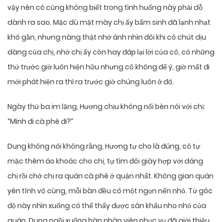
vậy nên cô cũng không biết trong tình huống này phải dỗ
dành ra sao. Mặc dù mặt mày chị ấy bẩm sinh đã lạnh nhạt
khó gần, nhưng nàng thật nhớ ánh nhìn đôi khi có chút dịu
dàng của chị, nhớ chị ấy còn hay đáp lại lời của cô, có những
thứ trước giờ luôn hiện hữu nhưng cô không để ý, giờ mất đi
mới phát hiện ra thì ra trước giờ chúng luôn ở đó.
Ngày thứ ba im lặng, Hương chịu không nổi bèn nói với chị:
“Mình đi cà phê đi?”
Dung không nói không rằng, Hương tự cho là đúng, cô tự
mặc thêm áo khoác cho chị, tự tìm đôi giày hợp với dáng
chị rồi chở chị ra quán cà phê ở quận nhất. Không gian quán
yên tĩnh vô cùng, mỗi bàn đều có một ngọn nến nhỏ. Từ góc
độ này nhìn xuống có thể thấy được sân khấu nho nhỏ của
quán, Dung ngồi xuống bàn nhân viên phục vụ đã giới thiệu