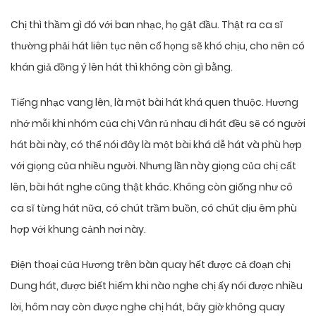
Chị thì thầm gì đó với ban nhạc, họ gật đầu. Thật ra ca sĩ
thường phải hát liên tục nên cổ họng sẽ khó chịu, cho nên có
khán giả đồng ý lên hát thì không còn gì bằng.
Tiếng nhạc vang lên, là một bài hát khá quen thuộc. Hương
nhớ mỗi khi nhóm của chị Vân rủ nhau đi hát đều sẽ có người
hát bài này, có thể nói đây là một bài khá dễ hát và phù hợp
với giọng của nhiều người. Nhưng lần này giọng của chị cất
lên, bài hát nghe cũng thật khác. Không còn giống như cô
ca sĩ từng hát nữa, có chút trầm buồn, có chút dịu êm phù
hợp với khung cảnh nơi này.
Điện thoại của Hương trên bàn quay hết được cả đoạn chị
Dung hát, được biết hiếm khi nào nghe chị ấy nói được nhiều
lời, hôm nay còn được nghe chị hát, bây giờ không quay