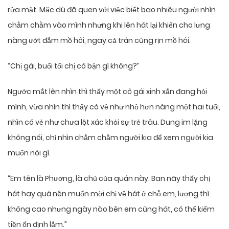
rửa mặt. Mặc dù đã quen với việc biết bao nhiêu người nhìn
chằm chằm vào mình nhưng khi lên hát lại khiến cho lưng
nàng ướt đẫm mồ hôi, ngay cả trán cũng rịn mồ hôi.
“Chị gái, buổi tối chị có bận gì không?”
Ngước mắt lên nhìn thì thấy một cô gái xinh xắn đang hỏi
mình, vừa nhìn thì thấy có vẻ như nhỏ hơn nàng một hai tuổi,
nhìn có vẻ như chưa lột xác khỏi sự trẻ trâu. Dung im lặng
không nói, chỉ nhìn chằm chằm người kia để xem người kia
muốn nói gì.
“Em tên là Phương, là chủ của quán này. Ban nãy thấy chị
hát hay quá nên muốn mời chị về hát ở chỗ em, lương thì
không cao nhưng ngày nào bên em cũng hát, có thể kiếm
tiền ổn định lắm.”