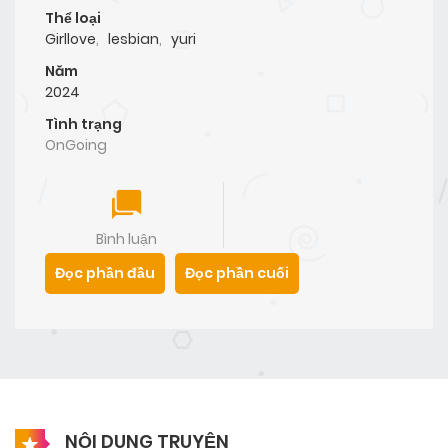
Thể loại
Girllove
,
lesbian
,
yuri
Năm
2024
Tình trạng
OnGoing
Bình luận
Đọc phần đầu
Đọc phần cuối
NỘI DUNG TRUYỆN