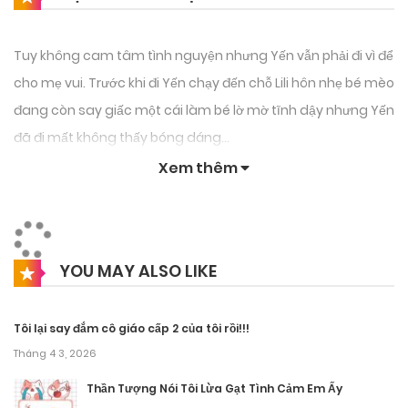
Tuy không cam tâm tình nguyện nhưng Yến vẫn phải đi vì để
cho mẹ vui. Trước khi đi Yến chạy đến chỗ Lili hôn nhẹ bé mèo
đang còn say giấc một cái làm bé lờ mờ tĩnh dậy nhưng Yến
đã đi mất không thấy bóng dáng…
Xem thêm
Đến chỗ xem mắt là một quán cà phê rộng rãi mang phong
thái cổ điển, chàng trai bàn số 7 là người hôm nay cô xem
mắt. Anh ta vừa đẹp trai, cao ráo, tóc hai mái màu nâu đen
trông rất lịch lãm.
YOU MAY ALSO LIKE
Yến bước chậm rãi nhẹ nhàng chào hỏi anh “Chào anh”
Tôi lại say đắm cô giáo cấp 2 của tôi rồi!!!
Anh nhìn Yến ánh mắt nhu thuận và chào lại và mời Yến
Tháng 4 3, 2026
ngồi…sau khi an tọa Yến mới ngước mắt lên để nhìn rõ
gương mặt của anh ta thì bỗng nhiên thấy anh ta cũng
Thần Tượng Nói Tôi Lừa Gạt Tình Cảm Em Ấy