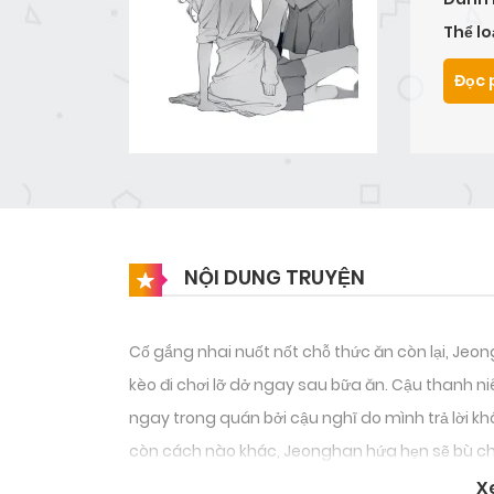
Thể lo
Đọc 
NỘI DUNG TRUYỆN
Cố gắng nhai nuốt nốt chỗ thức ăn còn lại, Jeon
kèo đi chơi lỡ dở ngay sau bữa ăn. Cậu thanh n
ngay trong quán bởi cậu nghĩ do mình trả lời 
còn cách nào khác, Jeonghan hứa hẹn sẽ bù cho
gấp phải về nhà ngay.
X