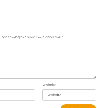
nào, Hansol nghi ngờ cái “chuyện gấp” ấy trong miệng
n khai báo sự thật. Và anh Jeonghan cũng không thật sự
ansol bất lực nhìn anh vò vò mái tóc xoăn màu nâu hạt
i mất dạng.
Các trường bắt buộc được đánh dấu
*
 máy tính xách tay, Jeonghan thấy giờ đây mình có thể dễ
g một cú nhấp chuột. Thế rồi cậu chần chừ, và điều cậu
ồng ý là Jeonghan có thể dễ dàng nắm được thông tin của
đáng được biết chuyện của Seungcheol theo một cách tốt
ày chủ động gọi điện, Joshua-chan rất chi là cảm động-“
Website