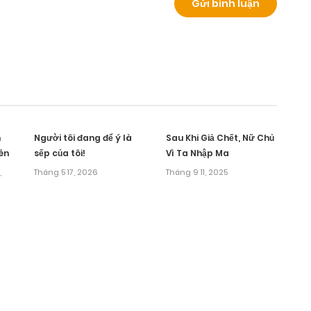
m
Người tôi đang để ý là
Sau Khi Giả Chết, Nữ Chủ
ên
sếp của tôi!
Vì Ta Nhập Ma
,
Tháng 5 17, 2026
Tháng 9 11, 2025