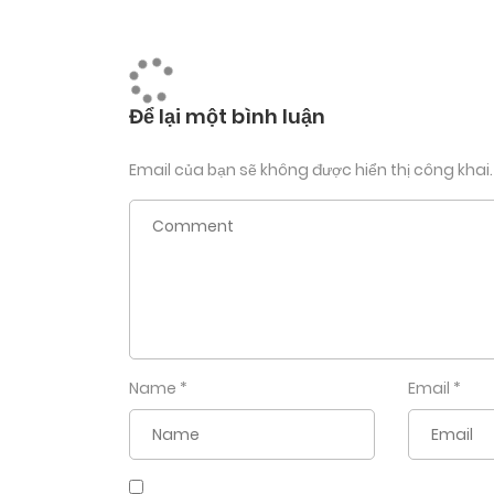
Chẳng có một tin nhắn hay cuộc gọi thông báo 
anh nhưng lại chẳng có tư cách gì bắt Jeongha
quan tâm đến cảm xúc của cậu nhiều đến thế, H
Để lại một bình luận
dẻ của mình, nói vài câu xin lỗi rồi quay người đ
Email của bạn sẽ không được hiển thị công khai.
Ngồi yên vị trên chiếc bàn học đối diện với cái
dàng tìm kiếm thông tin của Seungcheol chỉ bằn
làm là nhấc máy lên gọi điện cho một ai đó. Đ
người ấy, thế nhưng cậu cũng nghĩ mình xứng 
hơn.
“Vãi Jeonghan-san, biết bao lâu rồi mới thấy m
Name
*
Email
*