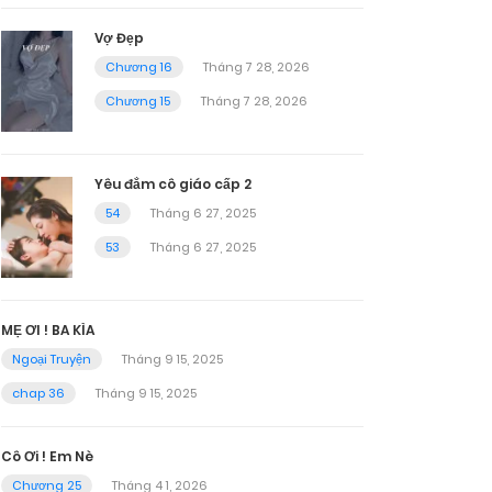
Vợ Đẹp
Chương 16
Tháng 7 28, 2026
Chương 15
Tháng 7 28, 2026
Yêu đắm cô giáo cấp 2
54
Tháng 6 27, 2025
53
Tháng 6 27, 2025
MẸ ƠI ! BA KÌA
Ngoại Truyện
Tháng 9 15, 2025
chap 36
Tháng 9 15, 2025
Cô Ơi ! Em Nè
Chương 25
Tháng 4 1, 2026