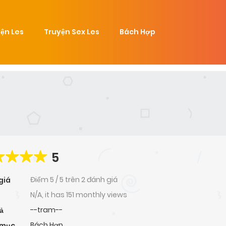
ện Les
Truyện Sex Les
Bách Hợp
5
Điểm
5
/
5
trên
2 đánh giá
giá
N/A, it has 151 monthly views
--tram--
ả
Bách Hợp
 mục