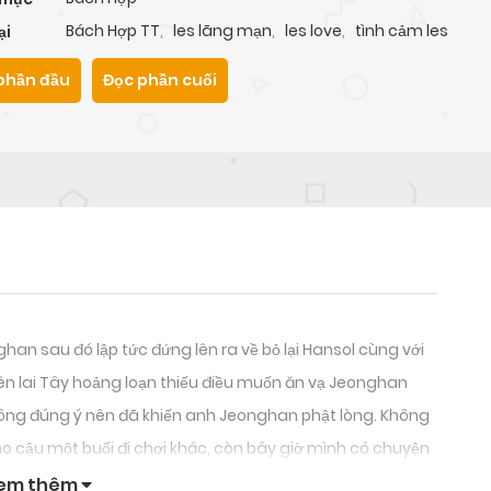
Bách Hợp TT
,
les lãng mạn
,
les love
,
tình cảm les
ại
phần đầu
Đọc phần cuối
ghan sau đó lập tức đứng lên ra về bỏ lại Hansol cùng với
iên lai Tây hoảng loạn thiếu điều muốn ăn vạ Jeonghan
không đúng ý nên đã khiến anh Jeonghan phật lòng. Không
 cậu một buổi đi chơi khác, còn bây giờ mình có chuyện
em thêm