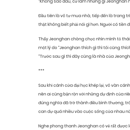
“Không sao đâu, cứ làm những gì Jeonghan m
Đầu tiên là vô tư mua nhà, tiếp đến là trang 
thật không biết phải nói gì hơn. Người có tiền
Thấy Jeonghan chòng chọc nhìn mình tỏ thái 
một lý do “Jeonghan thích gì thì tôi cũng thí
“Trước sau gì thì đây cũng là nhà của Jeong
***
Sau khi cánh cửa đại học khép lại, vô vàn cán
nên ai cũng bận rộn với những dự định của ri
đúng nghĩa đã trở thành điều bình thường, 
can dự quá nhiều vào cuộc sống của nhau n
Nghe phong thanh Jeonghan có vẻ rất được lò