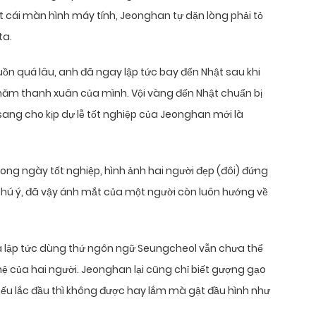
 cái màn hình máy tính, Jeonghan tự dặn lòng phải tỏ
ta.
ồn quá lâu, anh đã ngay lập tức bay đến Nhật sau khi
năm thanh xuân của mình. Vội vàng đến Nhật chuẩn bị
, sang cho kịp dự lễ tốt nghiệp của Jeonghan mới là
rong ngày tốt nghiệp, hình ảnh hai người đẹp (đôi) đứng
 chú ý, đã vậy ánh mắt của một người còn luôn hướng về
ta lập tức dùng thứ ngôn ngữ Seungcheol vẫn chưa thể
ệ của hai người. Jeonghan lại cũng chỉ biết gượng gạo
 nếu lắc đầu thì không được hay lắm mà gật đầu hình như