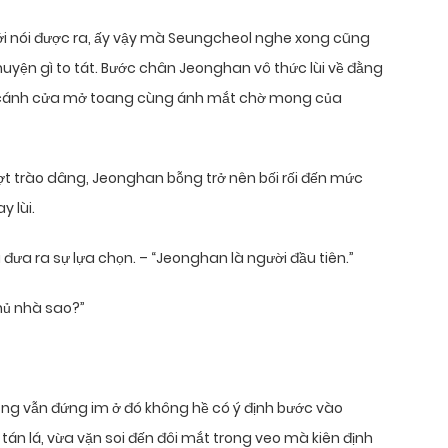
i nói được ra, ấy vậy mà Seungcheol nghe xong cũng
huyện gì to tát. Bước chân Jeonghan vô thức lùi về đằng
 cánh cửa mở toang cùng ánh mắt chờ mong của
ợt trào dâng, Jeonghan bỗng trở nên bối rối đến mức
y lùi.
đưa ra sự lựa chọn. – “Jeonghan là người đầu tiên.”
hủ nhà sao?”
ng vẫn đứng im ở đó không hề có ý định bước vào
tán lá, vừa vặn soi đến đôi mắt trong veo mà kiên định