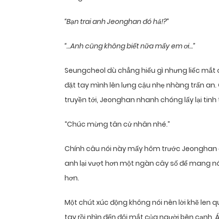
“Bạn trai anh Jeonghan đó hả!?”
“…Anh cũng không biết nữa mấy em ơi…”
Seungcheol dù chẳng hiểu gì nhưng liếc mắt 
đặt tay mình lên lưng cậu nhẹ nhàng trấn an
truyền tới, Jeonghan nhanh chóng lấy lại tinh 
“Chúc mừng tân cử nhân nhé.”
Chính câu nói này mấy hôm trước Jeonghan đ
anh lại vượt hơn một ngàn cây số để mang n
hơn.
Một chút xúc động không nói nên lời khẽ len 
tay rồi nhìn đến đôi mắt của người bên cạnh. 