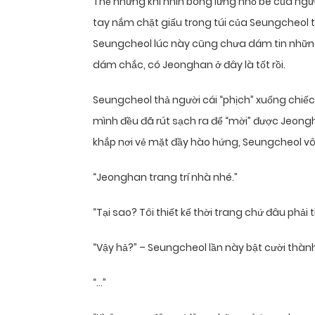
Thế nhưng khi nhìn bóng lưng nhỏ bé của ngư
tay nắm chặt giấu trong túi của Seungcheol t
Seungcheol lúc này cũng chưa dám tin những
dám chắc, có Jeonghan ở đây là tốt rồi.
Seungcheol thả người cái “phịch” xuống chiếc
mình đều đã rút sạch ra để “mời” được Jeong
khắp nơi vẻ mặt đầy hào hứng, Seungcheol vô
“Jeonghan trang trí nhà nhé.”
“Tại sao? Tôi thiết kế thời trang chứ đâu phải t
“Vậy hả?” – Seungcheol lần này bật cười thành 
“…”