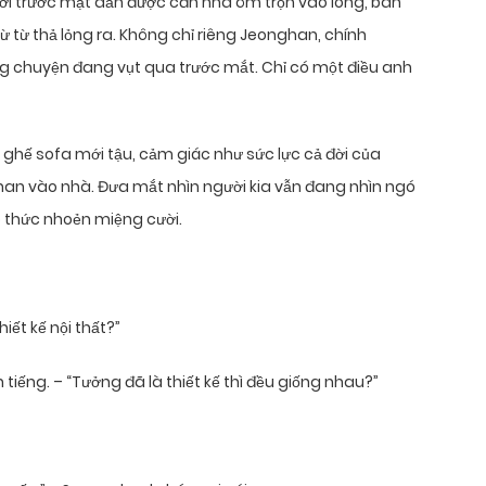
ời trước mặt dần được căn nhà ôm trọn vào lòng, bàn
ừ từ thả lỏng ra. Không chỉ riêng Jeonghan, chính
 chuyện đang vụt qua trước mắt. Chỉ có một điều anh
 ghế sofa mới tậu, cảm giác như sức lực cả đời của
han vào nhà. Đưa mắt nhìn người kia vẫn đang nhìn ngó
 thức nhoẻn miệng cười.
hiết kế nội thất?”
tiếng. – “Tưởng đã là thiết kế thì đều giống nhau?”