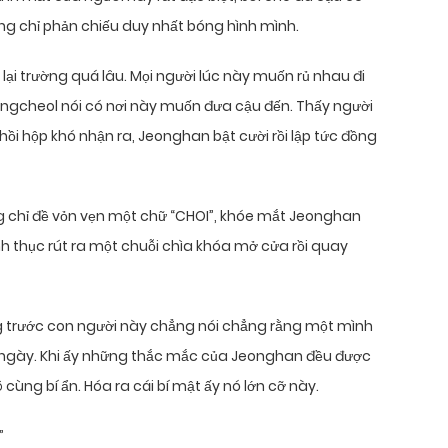
ũng chỉ phản chiếu duy nhất bóng hình mình.
ại trường quá lâu. Mọi người lúc này muốn rủ nhau đi
ngcheol nói có nơi này muốn đưa cậu đến. Thấy người
ồi hộp khó nhận ra, Jeonghan bật cười rồi lập tức đồng
g chỉ đề vỏn vẹn một chữ “CHOI”, khóe mắt Jeonghan
nh thục rút ra một chuỗi chìa khóa mở cửa rồi quay
trước con người này chẳng nói chẳng rằng một mình
ai ngày. Khi ấy những thắc mắc của Jeonghan đều được
cùng bí ẩn. Hóa ra cái bí mật ấy nó lớn cỡ này.
”