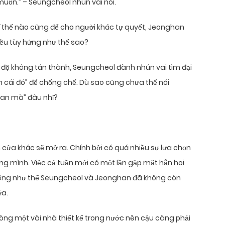
uốn.” – Seungcheol nhún vai nói.
trí thế nào cũng để cho người khác tự quyết, Jeonghan
 đều tùy hứng như thế sao?
độ không tán thành, Seungcheol đành nhún vai tìm đại
ch cái đó” để chống chế. Dù sao cũng chưa thể nói
han mà” đâu nhỉ?
h cửa khác sẽ mở ra. Chính bởi có quá nhiều sự lựa chọn
êng mình. Việc cả tuần mới có một lần gặp mặt hẳn hoi
trông như thể Seungcheol và Jeonghan đã không còn
ữa.
ng một vài nhà thiết kế trong nước nên cậu càng phải