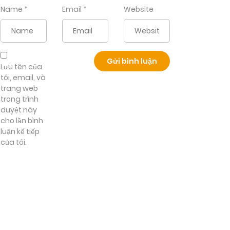
Name
*
Email
*
Website
Lưu tên của
tôi, email, và
trang web
trong trình
duyệt này
cho lần bình
luận kế tiếp
của tôi.