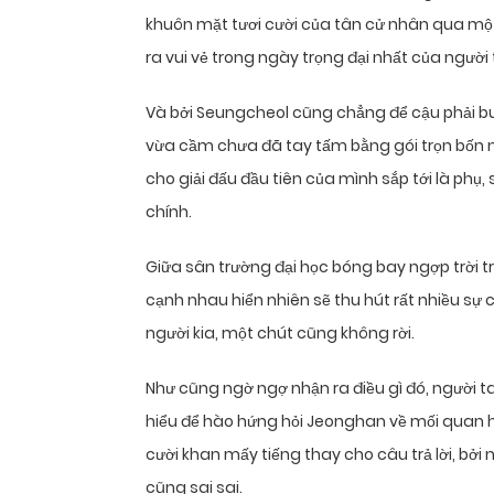
khuôn mặt tươi cười của tân cử nhân qua một
ra vui vẻ trong ngày trọng đại nhất của người 
Và bởi Seungcheol cũng chẳng để cậu phải bu
vừa cầm chưa đã tay tấm bằng gói trọn bốn 
cho giải đấu đầu tiên của mình sắp tới là phụ
chính.
Giữa sân trường đại học bóng bay ngợp trời t
cạnh nhau hiển nhiên sẽ thu hút rất nhiều sự
người kia, một chút cũng không rời.
Như cũng ngờ ngợ nhận ra điều gì đó, người 
hiểu để hào hứng hỏi Jeonghan về mối quan h
cười khan mấy tiếng thay cho câu trả lời, bởi
cũng sai sai.