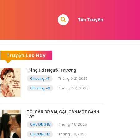
Tìm Truyện
Truyện Les Hay
Tiếng Hát Người Thương
Chương 47
Tháng 6 21, 2025
Chương 46
Tháng 6 21, 2025
TÔI CẦN BỜ VAI, CẬU CẦN MỘT CÁNH
TAY
CHƯƠNG 18
Tháng 7 8, 2025
CHƯƠNG 17
Tháng 7 8, 2025