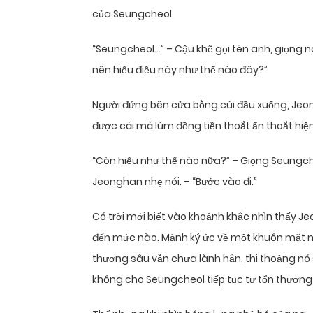
của Seungcheol.
“Seungcheol…” – Cậu khẽ gọi tên anh, giọng n
nên hiểu điều này như thế nào đây?”
Người đứng bên cửa bỗng cúi đầu xuống, Jeo
được cái má lúm đồng tiền thoắt ẩn thoắt hiện
“Còn hiểu như thế nào nữa?” – Giọng Seungcheo
Jeonghan nhẹ nói. – “Bước vào đi.”
Có trời mới biết vào khoảnh khắc nhìn thấy J
đến mức nào. Mảnh ký ức về một khuôn mặt m
thương sâu vẫn chưa lành hẳn, thi thoảng nó 
không cho Seungcheol tiếp tục tự tổn thương