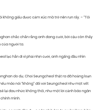
ói không giấu được cảm xúc mà trở nên run rẩy. – “Tôi
nghan chắc chắn rằng anh đang cười, bởi cậu còn thấy
 của người ta.
l lạc hẳn đi vì phải nhịn cười, anh ngẩng đầu nhìn
eonghan do dự, Choi Seungcheol thật ra đã hoảng loạn
ếu máo nói “không” đối với Seungcheol như một vết
sẽ lại đau nhức không thôi, như một lời cảnh báo ngăn
 chính mình.