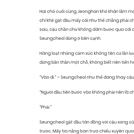
Hai chữ cuối cùng Jeonghan khó khăn lắm mớ
chỉ khẽ gật đầu mấy cái như thể chẳng phải c
sau, cậu chần chừ không dám bước qua cái
Seungcheol đứng ở bên cạnh.
Hàng loạt những cảm xúc không tên cứ lần lư
đứng bần thần một chỗ, không biết nên tiến ha
“Vào đi.” – Seungcheol như thể đang thay cậu 
“Người đầu tiên bước vào không phải nên là c
“Phải.”
Seungcheol gật đầu tán đồng với cậu xong cũ
trước. Mấy tia nắng ban trưa chiếu xuyên qua 