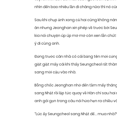
nhìn đến bao nhiêu lần đi chăng nữa thì nó c
Sau khi chụp ảnh xong cả hai cũng không nán l
ăn nhưng Jeonghan xin phép về trước bởi Seu
kia nói chuyện úp úp mở mở còn xen lẫn chút h
ý đi cùng anh.
Đứng trước căn nhà có cái bảng tên mới cứn
giật giật mấy cái khi thấy Seungcheol rất thà
sang mời cậu vào nhà.
Bỗng chốc Jeonghan nhớ đến tầm mấy tháng 
sang Nhật rồi lập tức quay về Hàn chỉ sau h
anh gói gọn trong câu nói hứa hẹn ra chiều vô 
“Lúc ấy Seungcheol sang Nhật để… mua nhà?