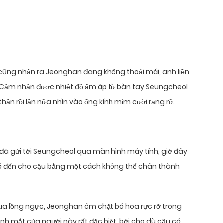
cũng nhận ra Jeonghan đang không thoải mái, anh liền
. Cảm nhận được nhiệt độ ấm áp từ bàn tay Seungcheol
thần rồi lần nữa nhìn vào ống kính mỉm cười rạng rỡ.
ã gửi tới Seungcheol qua màn hình máy tính, giờ đây
ó đến cho cậu bằng một cách không thể chân thành
qua lồng ngực, Jeonghan ôm chặt bó hoa rực rỡ trong
Ánh mắt của người này rất đặc biệt, bởi cho dù cậu có