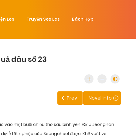
ện Les
Truyện Sex Les
Bách Hợp
quả dâu số 23
Prev
Novel Info
úc vào một buổi chiều thứ sáu bình yên. Điều Jeonghan
ến dự lễ tốt nghiệp của Seungcheol được. Khẽ vuốt ve