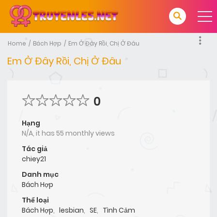
Home
Bách Hợp
Em Ở Đây Rồi, Chị Ở Đâu
Em Ở Đây Rồi, Chị Ở Đâu
0
Hạng
N/A, it has 55 monthly views
Tác giả
chiey21
Danh mục
Bách Hợp
Thể loại
Bách Hợp
,
lesbian
,
SE
,
Tình Cảm