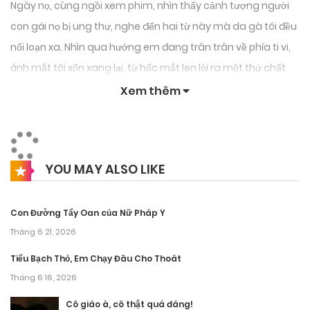
Ngày nọ, cùng ngồi xem phim, nhìn thấy cảnh tượng người
con gái nọ bị ung thư, nghe đến hai từ này mà da gà tôi đều
nổi loạn xa. Nhìn qua hướng em đang trân trân về phía ti vi,
ánh mắt tôi xốn xang lại, từ hốc mắt len lỏi ra một thứ chất
lỏng làm mắt tôi cay xè. Nhưng trước hết vẫn là trấn định
Xem thêm
tinh thần lại, nếu em thấy những dòng nước mắt này, còn
không phải là thương tâm lắm hay sao ?!
Cô gái nọ chảy máu cam, cô gái nọ còn có cả rụng tóc. Tôi
YOU MAY ALSO LIKE
mới ngẫm lại, hình như chưa bao giờ tôi thấy em chảy ra
máu cam, cũng chưa bao giờ thấy em rụng sợi tóc nào, tóc
Con Đường Tẩy Oan của Nữ Pháp Y
em luôn được bảo dưỡng rất kỹ từ bàn tay của tôi, rắn chắc
Tháng 6 21, 2026
mà mạnh mẽ, bứt còn không muốn ra. Quái lạ vì sao Jiyeon
Tiểu Bạch Thỏ, Em Chạy Đâu Cho Thoát
không có những triệu chứng này ?
Tháng 6 16, 2026
Ngưa ngứa từ mép môi, đưa tay sờ lên tôi phát hiện mũi
Cô giáo à, cô thật quá đáng!