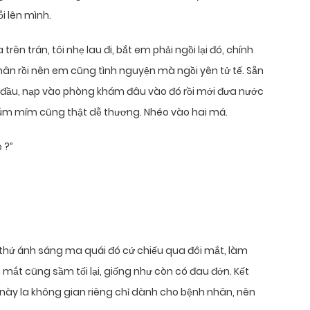
i lên mình.
ên trán, tôi nhẹ lau đi, bắt em phải ngồi lại đó, chính
hân rồi nên em cũng tình nguyện mà ngồi yên tử tế. Sẵn
i đầu, nạp vào phòng khám đâu vào đó rồi mới đưa nước
úm mím cũng thật dễ thương. Nhéo vào hai má.
 ?”
, thứ ánh sáng ma quái đó cứ chiếu qua đôi mắt, làm
mắt cũng sầm tối lại, giống như còn có đau đớn. Kết
 này la không gian riêng chỉ dành cho bệnh nhân, nên