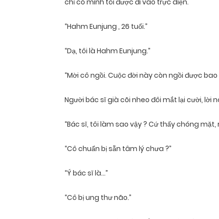
chỉ có mình tôi được đi vào trực diện.
“Hahm Eunjung , 26 tuổi.”
“Dạ, tôi là Hahm Eunjung.”
“Mời cô ngồi. Cuộc đời này còn ngồi được bao
Người bác sĩ già cõi nheo đôi mắt lại cười, lờ
“Bác sĩ, tôi làm sao vậy ? Cứ thấy chóng mặt,
“Cô chuẩn bị sẵn tâm lý chưa ?”
“Ý bác sĩ là…”
“Cô bị ung thư não.”