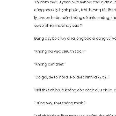
Tôi mỉm cười, Jiyeon, vừa vặn với thời gian c
cùng nhau lại hạnh phúc , trời thương tôi, là t
lý, Jiyeon hoàn toàn không có triệu chứng, kh
sự có phép màu hay sao ?
Đứng dậy bỏ chạy đi ra, ông bác sĩ cũng vội v
“Không hỏi việc điều trị sao ?”
“Không cần thiết.”
“Cô gái, để tôi nói đi. Nói dối chính là xạ trị…”
“Nói thật chính là không còn cách cứu chữa, 
“Đúng vậy, thật thông mình.”