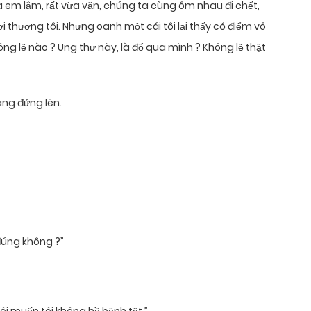
ủa em lắm, rất vừa vặn, chúng ta cùng ôm nhau đi chết,
rời thương tôi. Nhưng oanh một cái tôi lại thấy có điểm vô
ông lẽ nào ? Ung thư này, là đổ qua mình ? Không lẽ thật
àng đứng lên.
đúng không ?”