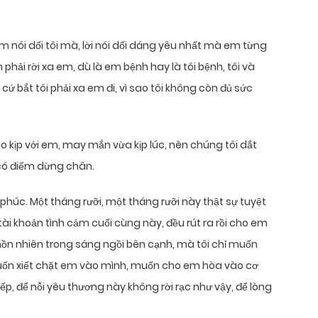
 em nói dối tôi mà, lời nói dối dáng yêu nhất mà em từng
n phải rời xa em, dù là em bệnh hay là tôi bệnh, tôi và
 cứ bắt tôi phải xa em đi, vì sao tôi không còn đủ sức
ho kịp với em, may mắn vừa kịp lúc, nên chúng tôi dắt
 có điểm dừng chân.
 phúc. Một tháng rưỡi, một tháng rưỡi này thật sự tuyệt
tài khoản tình cảm cuối cùng này, đều rút ra rồi cho em
hồn nhiên trong sáng ngồi bên cạnh, mà tôi chỉ muốn
muốn xiết chặt em vào mình, muốn cho em hòa vào cơ
iếp, để nỗi yêu thương này không rời rạc như vậy, để lòng