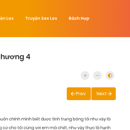
ện Les
Truyện Sex Les
Bách Hợp
 Chương 4
Prev
Next
muốn chính mình biết được tình trạng bóng tối như vậy là
g cứ cho tôi cùng với em mà chết, như vậy thực là hạnh