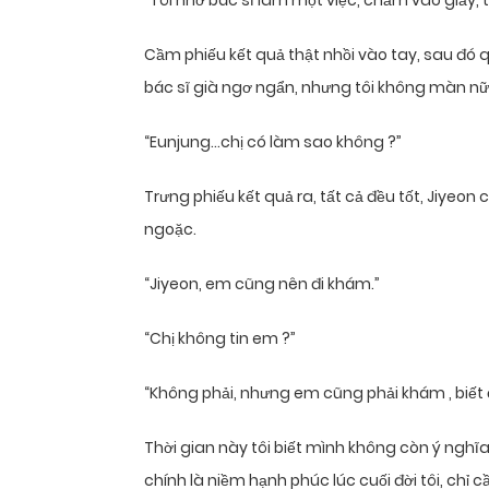
“Tôi nhờ bác sĩ làm một việc, chấm vào giấy, 
Cầm phiếu kết quả thật nhồi vào tay, sau đó q
bác sĩ già ngơ ngẩn, nhưng tôi không màn nữa
“Eunjung…chị có làm sao không ?”
Trưng phiếu kết quả ra, tất cả đều tốt, Jiyeon
ngoặc.
“Jiyeon, em cũng nên đi khám.”
“Chị không tin em ?”
“Không phải, nhưng em cũng phải khám , biết 
Thời gian này tôi biết mình không còn ý nghĩa
chính là niềm hạnh phúc lúc cuối đời tôi, chỉ 