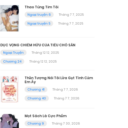
Thao Túng Tim Tôi
Ngoại truyện 6
Tháng 7 7, 2025
Ngoại truyện 5
Tháng 7 7, 2025
DỤC VỌNG CHIẾM HỮU CỦA TIỂU CHÓ SĂN
Ngoại Truyện
Tháng 12 12, 2025
Chương 24
Tháng 12 12, 2025
Thần Tượng Nói Tôi Lừa Gạt Tình Cảm
Em Ấy
Chương 41
Tháng 7 7, 2026
Chương 40
Tháng 7 7, 2026
Mọt Sách Là Cực Phẩm
Chương 9
Tháng 7 30, 2026