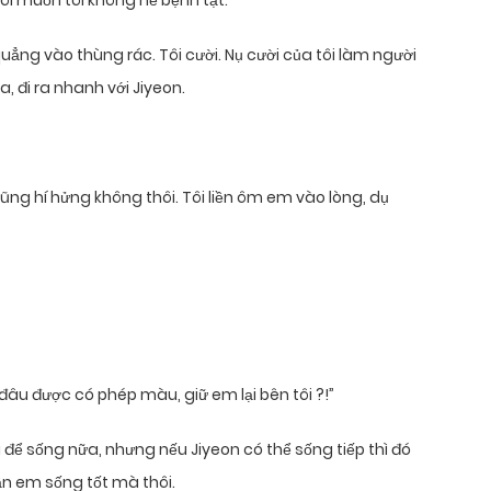
tôi muốn tôi không hề bệnh tật.”
uẳng vào thùng rác. Tôi cười. Nụ cười của tôi làm người
, đi ra nhanh với Jiyeon.
 cũng hí hửng không thôi. Tôi liền ôm em vào lòng, dụ
đâu được có phép màu, giữ em lại bên tôi ?!”
 để sống nữa, nhưng nếu Jiyeon có thể sống tiếp thì đó
cần em sống tốt mà thôi.