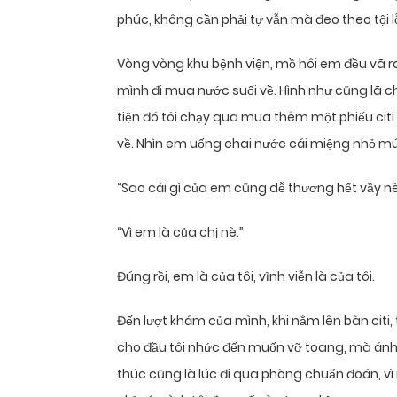
phúc, không cần phải tự vẫn mà đeo theo tội lỗ
Vòng vòng khu bệnh viện, mồ hôi em đều vã ra tr
mình đi mua nước suối về. Hình như cũng lã c
tiện đó tôi chạy qua mua thêm một phiếu cit
về. Nhìn em uống chai nước cái miệng nhỏ m
“Sao cái gì của em cũng dễ thương hết vầy nè
“Vì em là của chị nè.”
Đúng rồi, em là của tôi, vĩnh viễn là của tôi.
Đến lượt khám của mình, khi nằm lên bàn citi
cho đầu tôi nhức đến muốn vỡ toang, mà ánh 
thúc cũng là lúc đi qua phòng chuẩn đoán, vì