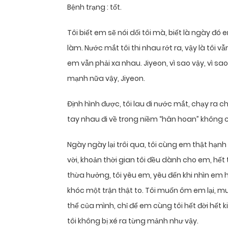
Bệnh trạng : tốt.
Tôi biết em sẽ nói dối tôi mà, biết là ngày đó
làm. Nước mắt tôi thi nhau rớt ra, vậy là tôi vẫ
em vẫn phải xa nhau. Jiyeon, vì sao vậy, vì sao
mạnh nữa vậy, Jiyeon.
Định hình được, tôi lau đi nước mắt, chạy ra c
tay nhau đi về trong niềm “hân hoan” không
Ngày ngày lại trôi qua, tôi cùng em thật hạnh
vời, khoản thời gian tôi đều dành cho em, hết 
thừa hưởng, tôi yêu em, yêu đến khi nhìn em 
khóc một trận thật to. Tôi muốn ôm em lại, 
thể của mình, chỉ để em cùng tôi hết đời hết k
tôi không bị xé ra từng mảnh như vậy.