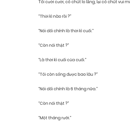
Tôi cười cười, có chút lo lắng, lại có chút vui 
“Thời kì nào rồi ?”
“Nói dối chính là thời kì cuối.”
“Còn nói thật ?”
“Là thời kì cuối của cuối.”
“Tôi còn sống được bao lâu ?”
“Nói dối chính là 6 tháng nữa.”
“Còn nói thật ?”
“Một tháng rưỡi.”