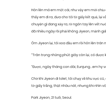
Hôn lên má em một cái, như vậy em mới chịu đi
thấy em đi ra, đưa cho tôi tờ giấy kết quả, lại 
chuyện gì đang xảy ra, rờ ngón tay lên vết n
đã nhiều ngày rồi phải không Jiyeon, mảnh giấ
Ôm Jiyeon lại, tôi xoa đầu em rồi hôn lên trán 
“Trân trọng những phút giây còn lại, có được 
“Được, ngày tháng con dài, Eunjung…em hy vọ
Chờ khi Jiyeon đi tolet, tôi chạy về khu vực cũ
tờ giấy trắng, thật nhàu nát, nhưng khi nhìn vào
Park Jiyeon, 21 tuổi, Seoul.