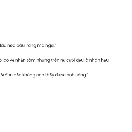
 lâu nữa đâu, ráng mà ngồi.”
i nói có vẻ nhẫn tâm nhưng trên nụ cười đều là nhân hậu.
 rồi đen dần không còn thấy được ánh sáng.”