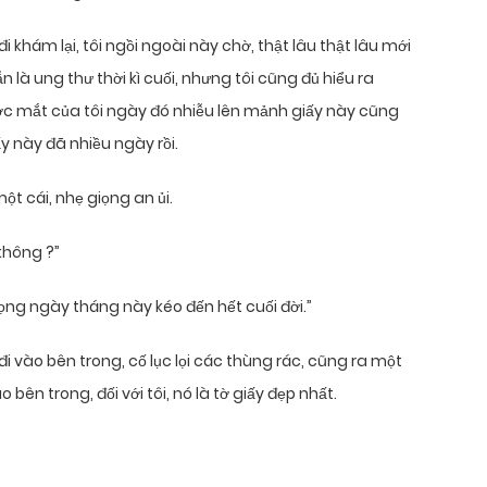
 khám lại, tôi ngồi ngoài này chờ, thật lâu thật lâu mới
vẫn là ung thư thời kì cuối, nhưng tôi cũng đủ hiểu ra
ước mắt của tôi ngày đó nhiễu lên mảnh giấy này cũng
y này đã nhiều ngày rồi.
một cái, nhẹ giọng an ủi.
không ?”
ng ngày tháng này kéo đến hết cuối đời.”
, đi vào bên trong, cố lục lọi các thùng rác, cũng ra một
 bên trong, đối với tôi, nó là tờ giấy đẹp nhất.