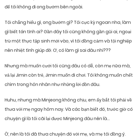
để tôi không đi ong bướm bên ngoài.
Tôi chẳng hiểu gì, ong bướm gì? Tôi cực kỳ ngoan nha, làm
gì biết tán tỉnh ai? Gần đây tôi cũng không gần gũi ai, ngoại
trừ một thực tập sinh mới vào, vì tôi đồng cảm và tội nghiệp
nên nhiệt tình giúp đỡ. Ơ, có làm gì sai đâu nhỉ???
Nhưng mà muốn cưới tôi cũng đâu có dễ, còn mẹ nữa mà,
vả lại Jimin còn trẻ, Jimin muốn đi chơi. Tôi không muốn chết
chìm trong hôn nhân như những lời đồn đâu.
Huhu, nhưng mà Minjeong không chịu, em ấy bắt tôi phải về
thưa với mẹ ngay hôm nay. Và các bạn biết đó, trước giờ có
chuyện gì là tôi cãi lại được Minjeong đâu nên là…
Ờ, nên là tôi đã thưa chuyện đó với mẹ, và mẹ tôi đồng ý.