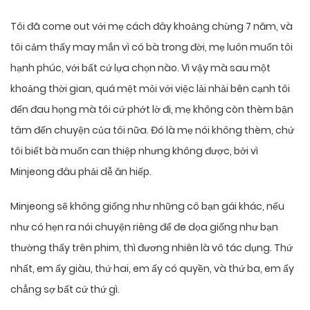
Tôi đã come out với mẹ cách đây khoảng chừng 7 năm, và
tôi cảm thấy may mắn vì có bà trong đời, mẹ luôn muốn tôi
hạnh phúc, với bất cứ lựa chọn nào. Vì vậy mà sau một
khoảng thời gian, quá mệt mỏi với việc lải nhải bên cạnh tôi
đến đau họng mà tôi cứ phớt lờ đi, mẹ không còn thèm bận
tâm đến chuyện của tôi nữa. Đó là mẹ nói không thèm, chứ
tôi biết bà muốn can thiệp nhưng không được, bởi vì
Minjeong đâu phải dễ ăn hiếp.
Minjeong sẽ không giống như những cô bạn gái khác, nếu
như có hẹn ra nói chuyện riêng để đe dọa giống như bạn
thường thấy trên phim, thì đương nhiên là vô tác dụng. Thứ
nhất, em ấy giàu, thứ hai, em ấy có quyền, và thứ ba, em ấy
chẳng sợ bất cứ thứ gì.