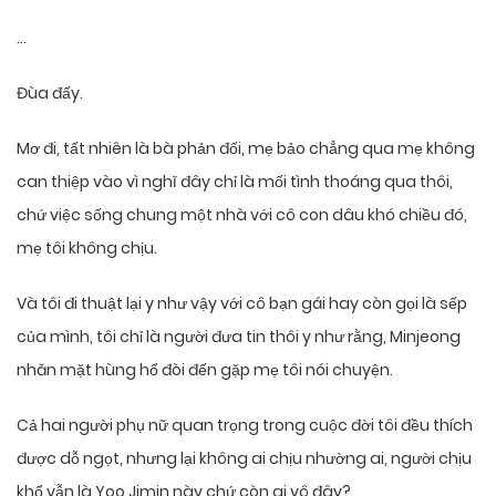
…
Đùa đấy.
Mơ đi, tất nhiên là bà phản đối, mẹ bảo chẳng qua mẹ không
can thiệp vào vì nghĩ đây chỉ là mối tình thoáng qua thôi,
chứ việc sống chung một nhà với cô con dâu khó chiều đó,
mẹ tôi không chịu.
Và tôi đi thuật lại y như vậy với cô bạn gái hay còn gọi là sếp
của mình, tôi chỉ là người đưa tin thôi y như rằng, Minjeong
nhăn mặt hùng hổ đòi đến gặp mẹ tôi nói chuyện.
Cả hai người phụ nữ quan trọng trong cuộc đời tôi đều thích
được dỗ ngọt, nhưng lại không ai chịu nhường ai, người chịu
khổ vẫn là Yoo Jimin này chứ còn ai vô đây?