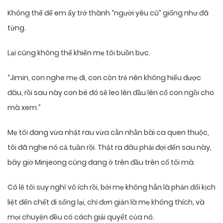
Không thể để em ấy trở thành “người yêu cũ” giống như đã
từng.
Lại cũng không thể khiến mẹ tôi buồn bực.
“Jimin, con nghe mẹ đi, con còn trẻ nên không hiểu được
đâu, rồi sau này con bé đó sẽ leo lên đầu lên cổ con ngồi cho
mà xem.”
Mẹ tôi đang vừa nhặt rau vừa cằn nhằn bài ca quen thuộc,
tôi đã nghe nó cả tuần rồi. Thật ra đâu phải đợi đến sau này,
bây giờ Minjeong cũng đang ở trên đầu trên cổ tôi mà.
Có lẽ tôi suy nghĩ vô ích rồi, bởi mẹ không hẳn là phản đối kịch
liệt đến chết đi sống lại, chỉ đơn giản là mẹ không thích, và
mọi chuyện đều có cách giải quyết của nó.