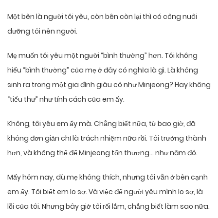
Một bên là người tôi yêu, còn bên còn lại thì có công nuôi
dưỡng tôi nên người.
Mẹ muốn tôi yêu một người “bình thường” hơn. Tôi không
hiểu “bình thường” của mẹ ở đây có nghĩa là gì. Là không
sinh ra trong một gia đình giàu có như Minjeong? Hay không
“tiểu thư” như tính cách của em ấy.
Không, tôi yêu em ấy mà. Chẳng biết nữa, từ bao giờ, đã
không đơn giản chỉ là trách nhiệm nữa rồi. Tôi trưởng thành
hơn, và không thể để Minjeong tổn thương… như năm đó.
Mấy hôm nay, dù mẹ không thích, nhưng tôi vẫn ở bên cạnh
em ấy. Tôi biết em lo sợ. Và việc để người yêu mình lo sợ, là
lỗi của tôi. Nhưng bây giờ tôi rối lắm, chẳng biết làm sao nữa.