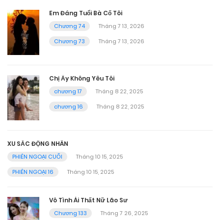
Em Đáng Tuổi Bà Cố Tôi
Chương 74
Tháng 7 13, 2026
Chương 73
Tháng 7 13, 2026
Chị Ấy Không Yêu Tôi
chương 17
Tháng 8 22, 2025
chương 16
Tháng 8 22, 2025
XU SẮC ĐỘNG NHÂN
PHIÊN NGOẠI CUỐI
Tháng 10 15, 2025
PHIÊN NGOẠI 16
Tháng 10 15, 2025
Vô Tình Ái Thất Nữ Lão Sư
Chương 133
Tháng 7 26, 2025