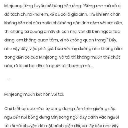
Minjeong từng tuyên bố hùng hồn rằng: “Đừng mơ mà có ai
đó tách chị ra khỏi em, kể cả đó là gia đình. Trừ khi em chán
không cần chị nữa hoặc chị không còn tình cảm với em nữa,
thì chúng ta đường ai nấy đi, còn mọi vấn đề bên ngoài tác
động, em không quan tâm, vì nó không quan trọng.” Đấy,
như vậy đấy, việc phải giải hòa với mẹ dường như không nằm
trong đắn đo của Minjeong, và tôi thì không muốn thế chút
nào, rõ là cả hai đều là người tôi thương mà…
—–
Minjeong muốn kết hôn với tôi.
Chả biết tại sao nữa, tự dưng đang nằm trên giường sắp
ngủ đến nơi bỗng dưng Minjeong ngồi dậy đánh vào người
tôi rồi nói chuyện đó một cách giận dỗi, em ấy bảo như vậy