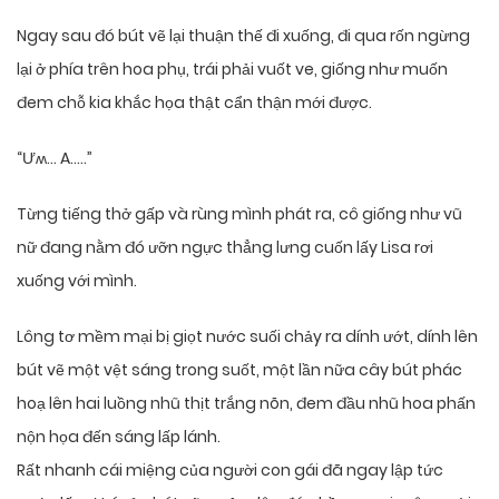
Ngay sau đó bút vẽ lại thuận thế đi xuống, đi qua rốn ngừng
lại ở phía trên hoa phụ, trái phải vuốt ve, giống như muốn
đem chỗ kia khắc họa thật cẩn thận mới được.
“Ưʍ… A…..”
Từng tiếng thở gấp và rùng mình phát ra, cô giống như vũ
nữ đang nằm đó ưỡn ngực thẳng lưng cuốn lấy Lisa rơi
xuống với mình.
Lông tơ mềm mại bị giọt nước suối chảy ra dính ướt, dính lên
bút vẽ một vệt sáng trong suốt, một lần nữa cây bút phác
hoạ lên hai luồng nhũ thịt trắng nõn, đem đầu nhũ hoa phấn
nộn họa đến sáng lấp lánh.
Rất nhanh cái miệng của người con gái đã ngay lập tức