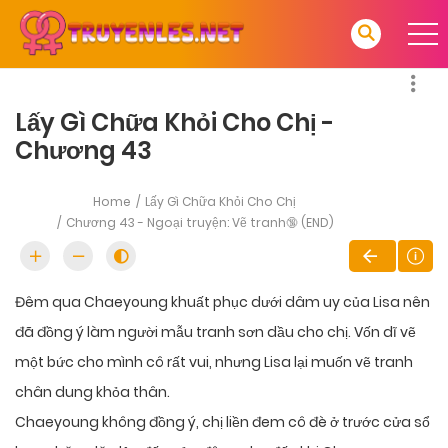
Lấy Gì Chữa Khỏi Cho Chị -
Chương 43
Home
Lấy Gì Chữa Khỏi Cho Chị
Chương 43 - Ngoại truyện: Vẽ tranh🔞 (END)
Đêm qua Chaeyoung khuất phục dưới dâm uy của Lisa nên
đã đồng ý làm người mẫu tranh sơn dầu cho chị. Vốn dĩ vẽ
một bức cho mình cô rất vui, nhưng Lisa lại muốn vẽ tranh
chân dung khỏa thân.
Chaeyoung không đồng ý, chị liền đem cô đè ở trước cửa sổ