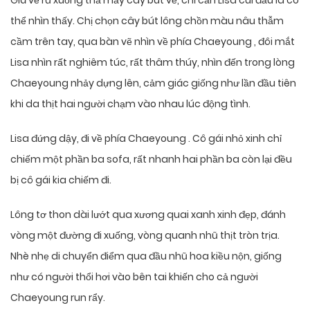
Giá vẽ rũ xuống thả mấy cây bút vẽ, chỉ cần Lisa cúi đầu là có
thể nhìn thấy. Chị chọn cây bút lông chồn màu nâu thẫm
cầm trên tay, qua bàn vẽ nhìn về phía Chaeyoung , đôi mắt
Lisa nhìn rất nghiêm túc, rất thâm thúy, nhìn đến trong lòng
Chaeyoung nhảy dựng lên, cảm giác giống như lần đầu tiên
khi da thịt hai người chạm vào nhau lúc động tình.
Lisa đứng dậy, đi về phía Chaeyoung . Cô gái nhỏ xinh chỉ
chiếm một phần ba sofa, rất nhanh hai phần ba còn lại đều
bị cô gái kia chiếm đi.
Lông tơ thon dài lướt qua xương quai xanh xinh đẹp, đánh
vòng một đường đi xuống, vòng quanh nhũ thịt tròn trịa.
Nhè nhẹ di chuyển điểm qua đầu nhũ hoa kiều nộn, giống
như có người thổi hơi vào bên tai khiến cho cả người
Chaeyoung run rẩy.