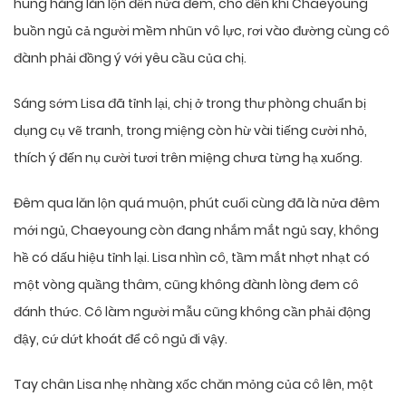
hung hăng lăn lộn đến nửa đêm, cho đến khi Chaeyoung
buồn ngủ cả người mềm nhũn vô lực, rơi vào đường cùng cô
đành phải đồng ý với yêu cầu của chị.
Sáng sớm Lisa đã tỉnh lại, chị ở trong thư phòng chuẩn bị
dụng cụ vẽ tranh, trong miệng còn hừ vài tiếng cười nhỏ,
thích ý đến nụ cười tươi trên miệng chưa từng hạ xuống.
Đêm qua lăn lộn quá muộn, phút cuối cùng đã là nửa đêm
mới ngủ, Chaeyoung còn đang nhắm mắt ngủ say, không
hề có dấu hiệu tỉnh lại. Lisa nhìn cô, tầm mắt nhợt nhạt có
một vòng quầng thâm, cũng không đành lòng đem cô
đánh thức. Cô làm người mẫu cũng không cần phải động
đậy, cứ dứt khoát để cô ngủ đi vậy.
Tay chân Lisa nhẹ nhàng xốc chăn mỏng của cô lên, một