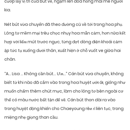
cướp lấy vị trí của bút vẽ, ngậm lên đóa hồng mai mê người
kia.
Nét bút vừa chuyển đã theo đường cũ về tới trong hoa phụ.
Lông tơ mềm mại trêu chọc nhụy hoa mẫn cảm, hơn nữa kết
hợp với liếʍ mút trước ngực, từng đợt dòng điện khoái cảm
ập tức tụ xuống dưới thân, xuất hiện ở chỗ vuốt ve giữa hai
chân.
“A… Lisa … Không cần bút… Ưʍ…” Cán bút vừa chuyển, không
biết từ khi nào đã cắm vào trong hoa huyệt ướŧ áŧ, giống như
muốn chấm thêm chút mực, làm cho lông tơ bên ngoài cơ
thể có màu nước bất tận để vẽ. Cán bút thon dài ra vào
trong huyệt động khiến cho Chaeyoung rêи ɾỉ liên tục, trong
miệng nhẹ giọng than cầu.