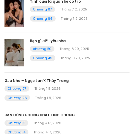
Tình cuối là quan hệ cô trò
Chương 67
Tháng 7 2, 2025
Chương 66
Tháng 7 2, 2025
Bạn gì ơi!!! yêu nha
chương 50
Tháng 8 29, 2025
Chương 49
Tháng 8 29, 2025
Gấu Nho – Ngọc Lan X Thùy Trang
Chương 27
Tháng 1 8, 2026
Chương 26
Tháng 1 8, 2026
BẠN CÙNG PHÒNG KHÁT TINH CHỨNG
Chương 15
Tháng 4 17, 2026
Chương 14
Tháng 4 17, 2026