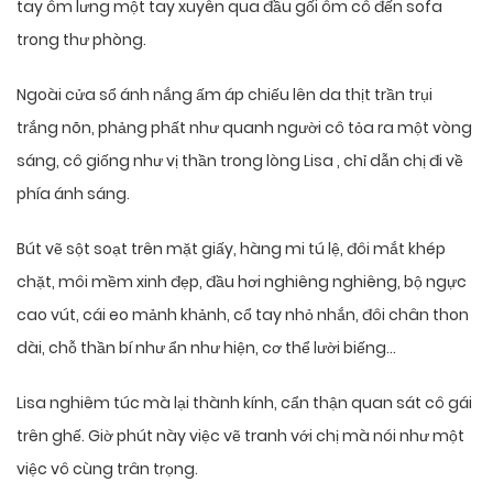
tay ôm lưng một tay xuyên qua đầu gối ôm cô đến sofa
trong thư phòng.
Ngoài cửa sổ ánh nắng ấm áp chiếu lên da thịt trần trụi
trắng nõn, phảng phất như quanh người cô tỏa ra một vòng
sáng, cô giống như vị thần trong lòng Lisa , chỉ dẫn chị đi về
phía ánh sáng.
Bút vẽ sột soạt trên mặt giấy, hàng mi tú lệ, đôi mắt khép
chặt, môi mềm xinh đẹp, đầu hơi nghiêng nghiêng, bộ ngực
cao vút, cái eo mảnh khảnh, cổ tay nhỏ nhắn, đôi chân thon
dài, chỗ thần bí như ẩn như hiện, cơ thể lười biếng…
Lisa nghiêm túc mà lại thành kính, cẩn thận quan sát cô gái
trên ghế. Giờ phút này việc vẽ tranh với chị mà nói như một
việc vô cùng trân trọng.