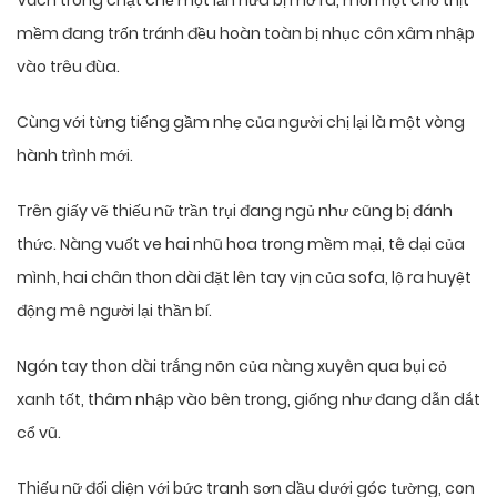
Vách trong chặt chẽ một lần nữa bị mở ra, mỗi một chỗ thịt
mềm đang trốn tránh đều hoàn toàn bị nhục côn xâm nhập
vào trêu đùa.
Cùng với từng tiếng gầm nhẹ của người chị lại là một vòng
hành trình mới.
Trên giấy vẽ thiếu nữ trần trụi đang ngủ như cũng bị đánh
thức. Nàng vuốt ve hai nhũ hoa trong mềm mại, tê dại của
mình, hai chân thon dài đặt lên tay vịn của sofa, lộ ra huyệt
động mê người lại thần bí.
Ngón tay thon dài trắng nõn của nàng xuyên qua bụi cỏ
xanh tốt, thâm nhập vào bên trong, giống như đang dẫn dắt
cổ vũ.
Thiếu nữ đối diện với bức tranh sơn dầu dưới góc tường, con