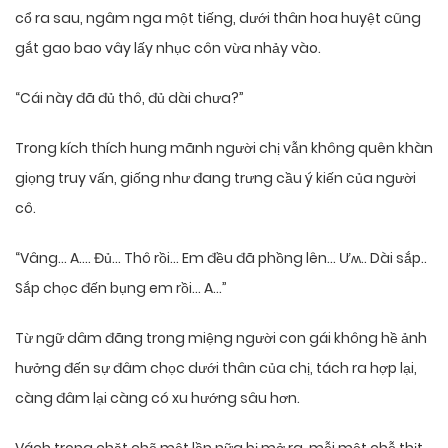
cổ ra sau, ngâm nga một tiếng, dưới thân hoa huyệt cũng
gắt gao bao vây lấy nhục côn vừa nhảy vào.
“Cái này đã đủ thô, đủ dài chưa?”
Trong kích thích hung mãnh người chị vẫn không quên khàn
giọng truy vấn, giống như đang trưng cầu ý kiến của người
cô.
“Vâng… A…. Đủ… Thô rồi… Em đều đã phồng lên… Ưʍ.. Dài sắp..
Sắp chọc đến bụng em rồi… A…”
Từ ngữ dâm đãng trong miệng người con gái không hề ảnh
hưởng đến sự đâm chọc dưới thân của chị, tách ra hợp lại,
càng đâm lại càng có xu hướng sâu hơn.