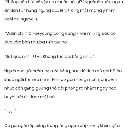
“Không cần bút vẽ vậy em muốn cái gì?” Người ở trước ngực
ăn đến tận hứng ngẩng đầu lên, trong mắt mang ý mỉm
cười hỏi ngược lại.
“Muốn chị…” Chaeyoung cong cong khóe miệng, sau đó
dựa vào bên tai Lisa tiếp tục nói.
“Bút quá nhỏ… Ưʍ… Không thô dài bằng chị….”
Người con gái cười nhẹ một tiếng, sau đó đem cô gái bế lên
khóa ngồi trên eo mình. Như cô gái mong muốn, chị đem
nhục côn gắng gượng thô dài phóng ra nhắm ngay hoa
huyệt ướŧ áŧ, đâm một cái.
“Hừ…..”
Cô gái ngồi xếp bằng trong lồng ngực chị không khỏi ngửa