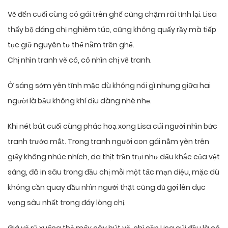
Vẽ đến cuối cùng cô gái trên ghế cũng chậm rãi tỉnh lại. Lisa
thấy bộ dáng chị nghiêm túc, cũng không quấy rầy mà tiếp
tục giữ nguyên tư thế nằm trên ghế.
Chị nhìn tranh vẽ cô, cô nhìn chị vẽ tranh.
Ở sáng sớm yên tĩnh mặc dù không nói gì nhưng giữa hai
người là bầu không khí dịu dàng nhè nhẹ.
Khi nét bút cuối cùng phác hoạ xong Lisa cúi người nhìn bức
tranh trước mắt. Trong tranh người con gái nằm yên trên
giấy không nhúc nhích, da thịt trần trụi như dấu khắc của vệt
sáng, đã in sâu trong đầu chị mỗi một tấc mạn diệu, mặc dù
không cần quay đầu nhìn người thật cũng đủ gợi lên dục
vọng sâu nhất trong đáy lòng chị.