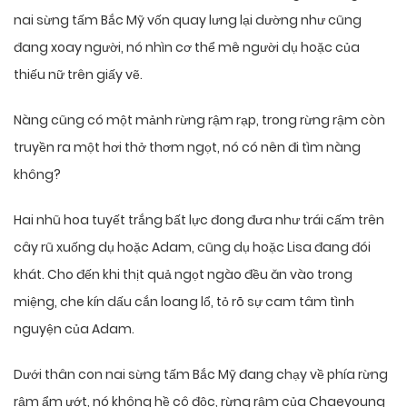
nai sừng tấm Bắc Mỹ vốn quay lưng lại dường như cũng
đang xoay người, nó nhìn cơ thể mê người dụ hoặc của
thiếu nữ trên giấy vẽ.
Nàng cũng có một mảnh rừng rậm rạp, trong rừng rậm còn
truyền ra một hơi thở thơm ngọt, nó có nên đi tìm nàng
không?
Hai nhũ hoa tuyết trắng bất lực đong đưa như trái cấm trên
cây rũ xuống dụ hoặc Adam, cũng dụ hoặc Lisa đang đói
khát. Cho đến khi thịt quả ngọt ngào đều ăn vào trong
miệng, che kín dấu cắn loang lổ, tỏ rõ sự cam tâm tình
nguyện của Adam.
Dưới thân con nai sừng tấm Bắc Mỹ đang chạy về phía rừng
rậm ẩm ướt, nó không hề cô độc, rừng rậm của Chaeyoung