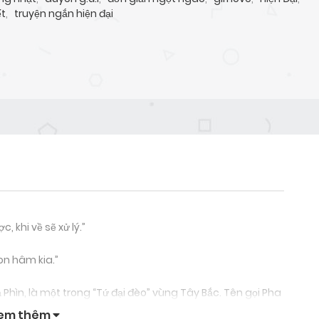
ết
,
truyện ngắn hiện đại
 khi về sẽ xử lý.”
on hâm kia.”
hìn, là một trong “Tứ đại đèo” vùng Tây Bắc. Tên gọi Pha
Phạ” nghĩa là trời, “Đin” lại chỉ đất, hàm ý chính là nơi
em thêm