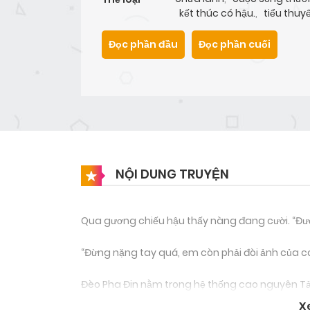
kết thúc có hậu.
,
tiểu thuy
Đọc phần đầu
Đọc phần cuối
NỘI DUNG TRUYỆN
Qua gương chiếu hậu thấy nàng đang cười. “Được,
“Đừng nặng tay quá, em còn phải đòi ảnh của c
Đèo Pha Đin nằm trong hệ thống cao nguyên Tả P
Đin nguyên gốc xuất phát từ tiếng Thái – Phạ Đin. “
X