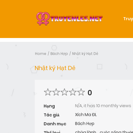
Truy
Home
Bách Hợp
Nhật ký Hạt Dẻ
Nhật ký Hạt Dẻ
0
N/A, it has 10 monthly views
Hạng
Xích Ma ĐL
Tác giả
Bách Hợp
Danh mục
chữa lành
,
cuộc sống thườ
Thể loại