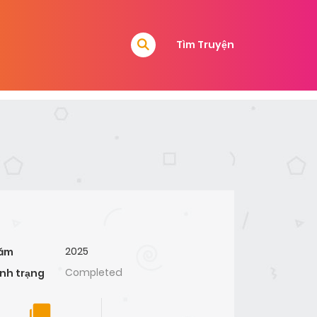
Tìm Truyện
2025
ăm
Completed
ình trạng