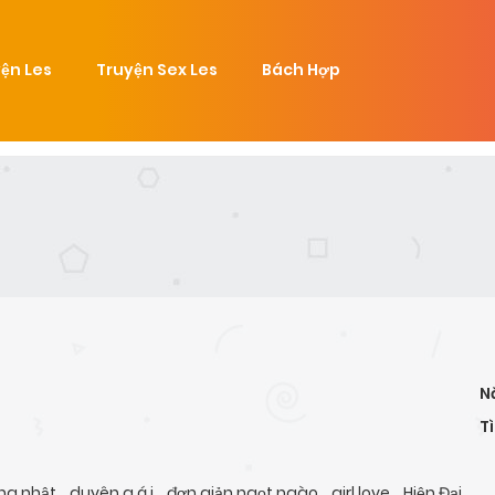
ện Les
Truyện Sex Les
Bách Hợp
N
T
ng nhật
,
duyên g.á.i
,
đơn giản ngọt ngào
,
girl love
,
Hiện Đại
,