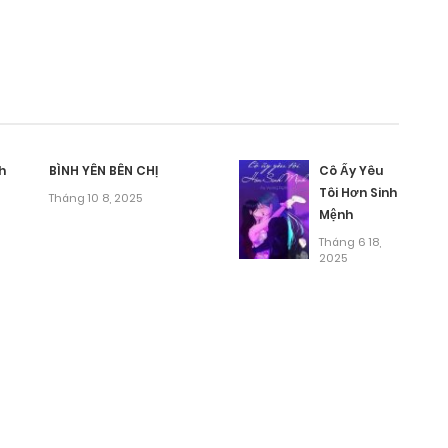
h
BÌNH YÊN BÊN CHỊ
Cô Ấy Yêu
Tôi Hơn Sinh
Tháng 10 8, 2025
Mệnh
Tháng 6 18,
Biên – nhà thơ Tố Hữu)
2025