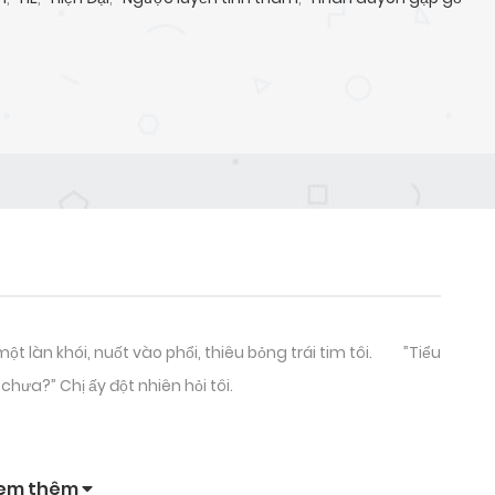
t một làn khói, nuốt vào phổi, thiêu bỏng trái tim tôi. ”Tiểu
hưa?” Chị ấy đột nhiên hỏi tôi.
i hay không?” Tôi đáp.
em thêm