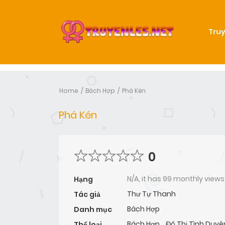
Truy
Home
Bách Hợp
Phá Kén
Phá Kén
0
N/A, it has 99 monthly views
Hạng
Thư Tự Thanh
Tác giả
Bách Hợp
Danh mục
Bách Hợp
,
Đô Thị Tình Duyê
Thể loại