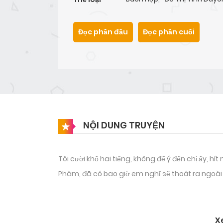
Đọc phần đầu
Đọc phần cuối
NỘI DUNG TRUYỆN
Tôi cười khổ hai tiếng, không để ý đến chị ấy, hí
Phàm, đã có bao giờ em nghĩ sẽ thoát ra ngoài c
“Hiện tại đến hỏi em cái này, có phải đã muộn rồ
X