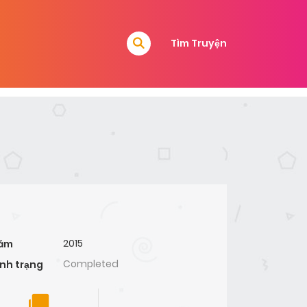
Tìm Truyện
2015
ăm
Completed
ình trạng