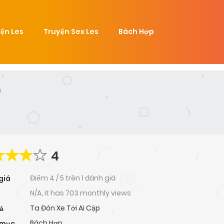
ện Les
Truyện Sex Les
Bách Hợp
u
4
Điểm
4
/
5
trên
1 đánh giá
giá
N/A, it has 703 monthly views
Ta Đón Xe Tới Ai Cập
ả
Bách Hợp
 mục