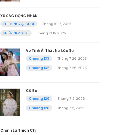
XU SẮC ĐỘNG NHÂN
PHIÊN NGOẠI CUỐI
Tháng 10 15, 2025
PHIÊN NGOẠI 16
Tháng 10 15, 2025
Vô Tình Ái Thất Nữ Lão Sư
Chương 133
Tháng 7 26, 2025
Chương 132
Tháng 7 26, 2025
Cô Ba
Chương 129
Tháng 7 2, 2026
Chương 128
Tháng 7 2, 2026
Chính Là Thích Chị