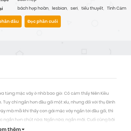
bách hợp hoàn
,
lesbian
,
seri
,
tiểu thuyết
,
Tình Cảm
ại
phần đầu
Đọc phần cuối
ưa từng mặc váy ở nhà bao giờ. Cô cảm thấy Niên Kiều
Tuy chỉ ngắn hơn đầu gối một xíu, nhưng đối với thụ Đinh
y vậy mà mỗi khi thấy con gái mặc váy ngắn tới đầu gối, thì
mặc ngắn hơn chút nữa. Ngắn nữa, ngắn mãi. Cuối cùng bãi
em thêm