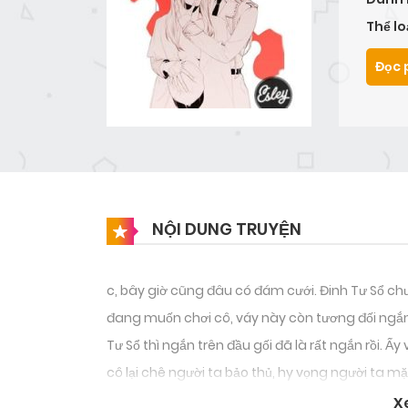
Thể lo
Đọc 
NỘI DUNG TRUYỆN
c, bây giờ cũng đâu có đám cưới. Đinh Tư Sổ ch
đang muốn chơi cô, váy này còn tương đối ngắn. 
Tư Sổ thì ngắn trên đầu gối đã là rất ngắn rồi. Ấ
cô lại chê người ta bảo thủ, hy vọng người ta 
biển là nơi Đinh Tư Sổ yêu thích nhất.
X