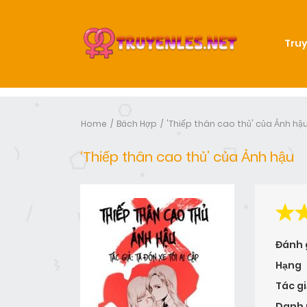
Truy
Home
Bách Hợp
'Thiếp thân cao thủ' của Ảnh hậ
‘Thiếp thân cao thủ’ của Ảnh hậu
Đánh 
Hạng
Tác gi
Danh