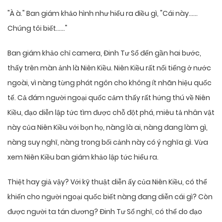
"À à." Ban giám khảo hình như hiểu ra điều gì, "Cái này……
Chúng tôi biết……"
Ban giám khảo chỉ camera, Đinh Tư Sổ đến gần hai bước,
thấy trên màn ảnh là Niên Kiều. Niên Kiều rất nổi tiếng ở nước
ngoài, vì nàng từng phát ngôn cho không ít nhãn hiệu quốc
tế. Cả đám người ngoại quốc cảm thấy rất hứng thú về Niên
Kiều, đạo diễn lập tức tìm được chỗ đột phá, miêu tả nhân vật
này của Niên Kiều với bọn họ, nàng là ai, nàng đang làm gì,
nàng suy nghĩ, nàng trong bối cảnh này có ý nghĩa gì. Vừa
xem Niên Kiều ban giám khảo lập tức hiểu ra.
Thiệt hay giả vậy? Với kỹ thuật diễn ấy của Niên Kiều, có thể
khiến cho người ngoại quốc biết nàng đang diễn cái gì? Còn
được người ta tán dương? Đinh Tư Sổ nghĩ, có thể do đạo