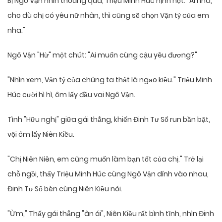
Bị Ngô Vận nhìn thoáng qua, Triệu Minh Húc nịnh nọt: "Ai nha,
cho dù chị có yêu nữ nhân, thì cũng sẽ chọn Vận tỷ của em
nha."
Ngô Vận "Hừ" một chút: "Ai muốn cùng cậu yêu đương?"
"Nhìn xem, Vận tỷ của chúng ta thật là ngạo kiều." Triệu Minh
Húc cười hì hì, ôm lấy đầu vai Ngô Vận.
Tình "Hữu nghị" giữa gái thẳng, khiến Đinh Tư Sổ run bần bật,
vội ôm lấy Niên Kiều.
"Chị Niên Niên, em cũng muốn làm bạn tốt của chị." Trở lại
chỗ ngồi, thấy Triệu Minh Húc cùng Ngô Vận dính vào nhau,
Đinh Tư Sổ bèn cùng Niên Kiều nói.
"Ừm," Thấy gái thẳng "ân ái", Niên Kiều rất bình tĩnh, nhìn Đinh