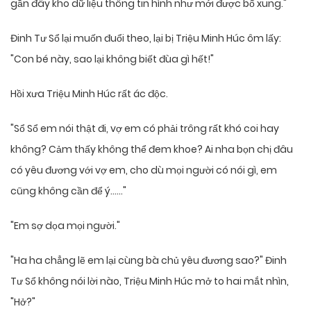
gần đây kho dữ liệu thông tin hình như mới được bổ xung."
Đinh Tư Sổ lại muốn đuổi theo, lại bị Triệu Minh Húc ôm lấy:
"Con bé này, sao lại không biết đùa gì hết!"
Hồi xưa Triệu Minh Húc rất ác độc.
"Sổ Sổ em nói thật đi, vợ em có phải trông rất khó coi hay
không? Cảm thấy không thể đem khoe? Ai nha bọn chị đâu
có yêu đương với vợ em, cho dù mọi người có nói gì, em
cũng không cần để ý……"
"Em sợ dọa mọi người."
"Ha ha chẳng lẽ em lại cùng bà chủ yêu đương sao?" Đinh
Tư Sổ không nói lời nào, Triệu Minh Húc mở to hai mắt nhìn,
"Hở?"