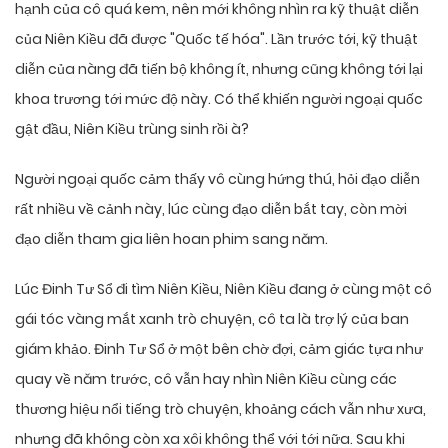
hạnh của cô quá kem, nên mới không nhìn ra kỹ thuật diễn
của Niên Kiều đã được "Quốc tế hóa". Lần trước tới, kỹ thuật
diễn của nàng đã tiến bộ không ít, nhưng cũng không tới lại
khoa trương tới mức độ này. Có thể khiến người ngoại quốc
gật đầu, Niên Kiều trùng sinh rồi à?
Người ngoại quốc cảm thấy vô cùng hứng thú, hỏi đạo diễn
rất nhiều về cảnh này, lúc cùng đạo diễn bắt tay, còn mời
đạo diễn tham gia liên hoan phim sang năm.
Lúc Đinh Tư Sổ đi tìm Niên Kiều, Niên Kiều đang ở cùng một cô
gái tóc vàng mắt xanh trò chuyện, cô ta là trợ lý của ban
giám khảo. Đinh Tư Sổ ở một bên chờ đợi, cảm giác tựa như
quay về năm trước, cô vẫn hay nhìn Niên Kiều cùng các
thương hiệu nổi tiếng trò chuyện, khoảng cách vẫn như xưa,
nhưng đã không còn xa xôi không thể với tới nữa. Sau khi