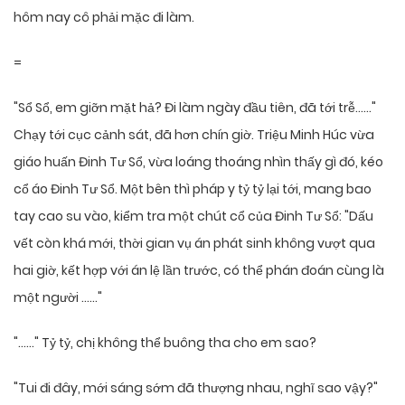
hôm nay cô phải mặc đi làm.
=
"Sổ Sổ, em giỡn mặt hả? Đi làm ngày đầu tiên, đã tới trễ……"
Chạy tới cục cảnh sát, đã hơn chín giờ. Triệu Minh Húc vừa
giáo huấn Đinh Tư Sổ, vừa loáng thoáng nhìn thấy gì đó, kéo
cổ áo Đinh Tư Sổ. Một bên thì pháp y tỷ tỷ lại tới, mang bao
tay cao su vào, kiểm tra một chút cổ của Đinh Tư Sổ: "Dấu
vết còn khá mới, thời gian vụ án phát sinh không vượt qua
hai giờ, kết hợp với án lệ lần trước, có thể phán đoán cùng là
một người ……"
"……" Tỷ tỷ, chị không thể buông tha cho em sao?
"Tui đi đây, mới sáng sớm đã thượng nhau, nghĩ sao vậy?"