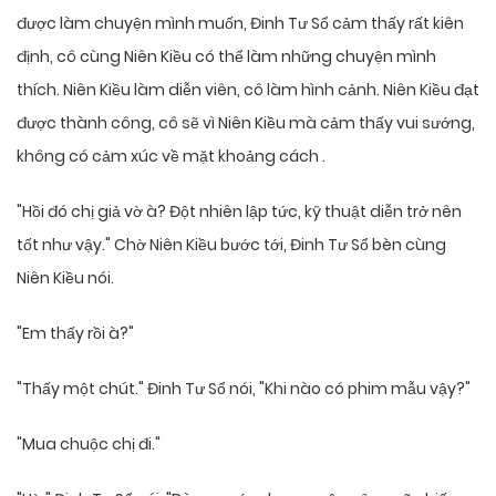
được làm chuyện mình muốn, Đinh Tư Sổ cảm thấy rất kiên
định, cô cùng Niên Kiều có thể làm những chuyện mình
thích. Niên Kiều làm diễn viên, cô làm hình cảnh. Niên Kiều đạt
được thành công, cô sẽ vì Niên Kiều mà cảm thấy vui sướng,
không có cảm xúc về mặt khoảng cách .
"Hồi đó chị giả vờ à? Đột nhiên lập tức, kỹ thuật diễn trở nên
tốt như vậy." Chờ Niên Kiều bước tới, Đinh Tư Sổ bèn cùng
Niên Kiều nói.
"Em thấy rồi à?"
"Thấy một chút." Đinh Tư Sổ nói, "Khi nào có phim mẫu vậy?"
"Mua chuộc chị đi."