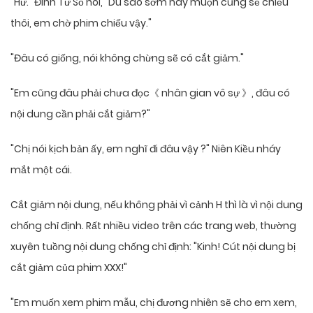
"Hừ." Đinh Tư Sổ nói, "Dù sao sớm hay muộn cũng sẽ chiếu
thôi, em chờ phim chiếu vậy."
"Đâu có giống, nói không chừng sẽ có cắt giảm."
"Em cũng đâu phải chưa đọc《 nhân gian vô sự 》, đâu có
nội dung cần phải cắt giảm?"
"Chị nói kịch bản ấy, em nghĩ đi đâu vậy ?" Niên Kiều nháy
mắt một cái.
Cắt giảm nội dung, nếu không phải vì cảnh H thì là vì nội dung
chống chỉ định. Rất nhiều video trên các trang web, thường
xuyên tuồng nội dung chống chỉ định: "Kinh! Cút nội dung bị
cắt giảm của phim XXX!"
"Em muốn xem phim mẫu, chị đương nhiên sẽ cho em xem,