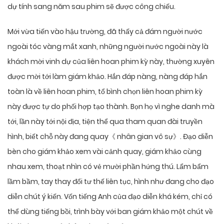
dự tính sang năm sau phim sẽ được công chiếu.
Mới vừa tiến vào hậu trường, đã thấy cả đám người nước
ngoài tóc vàng mắt xanh, những người nước ngoài này là
khách mời vinh dự của liên hoan phim kỳ này, thường xuyên
được mời tới làm giám khảo. Hắn đáp nàng, nàng đáp hắn
toàn là về liên hoan phim, tổ bình chọn liên hoan phim kỳ
này được tự do phối hợp tạo thành. Bọn họ vì nghe danh mà
tới, lần này tới nội địa, tiện thể qua tham quan đài truyền
hình, biết chỗ này đang quay《 nhân gian vô sự》. Đạo diễn
bèn cho giám khảo xem vài cảnh quay, giám khảo cùng
nhau xem, thoạt nhìn có vẻ mười phần hứng thú. Lẩm bẩm
lầm bầm, tay thay đổi tư thế liên tục, hình như đang cho đạo
diễn chút ý kiến. Vốn tiếng Anh của đạo diễn khá kém, chỉ có
thể dùng tiếng bồi, trình bày với ban giám khảo một chút về