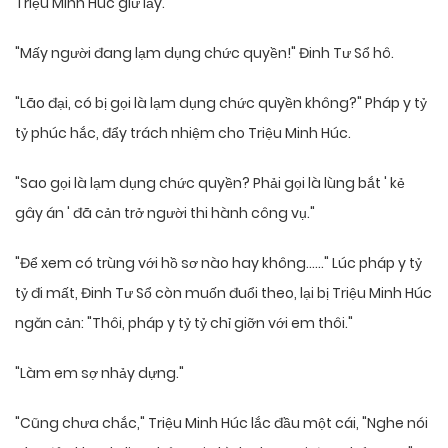
Triệu Minh Húc giữ lấy.
"Mấy người đang lạm dụng chức quyền!" Đinh Tư Sổ hô.
"Lão đại, có bị gọi là lạm dụng chức quyền không?" Pháp y tỷ
tỷ phúc hắc, đẩy trách nhiệm cho Triệu Minh Húc.
"Sao gọi là lạm dụng chức quyền? Phải gọi là lùng bắt ' kẻ
gây án ' đã cản trở người thi hành công vụ."
"Để xem có trùng với hồ sơ nào hay không……" Lúc pháp y tỷ
tỷ đi mất, Đinh Tư Sổ còn muốn đuổi theo, lại bị Triệu Minh Húc
ngăn cản: "Thôi, pháp y tỷ tỷ chỉ giỡn với em thôi."
"Làm em sợ nhảy dựng."
"Cũng chưa chắc," Triệu Minh Húc lắc đầu một cái, "Nghe nói