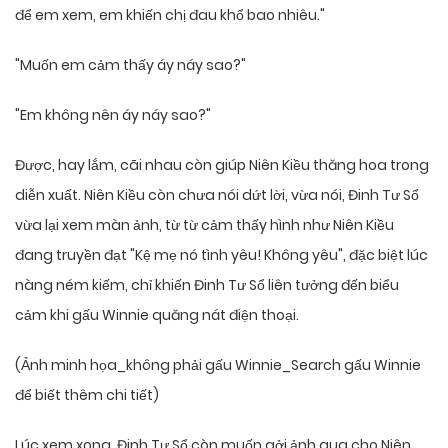
để em xem, em khiến chị đau khổ bao nhiêu."
"Muốn em cảm thấy áy náy sao?"
"Em không nên áy náy sao?"
Được, hay lắm, cãi nhau còn giúp Niên Kiều thăng hoa trong
diễn xuất. Niên Kiều còn chưa nói dứt lời, vừa nói, Đinh Tư Sổ
vừa lại xem màn ảnh, từ từ cảm thấy hình như Niên Kiều
đang truyền đạt "Kệ mẹ nó tình yêu! Không yêu", đặc biệt lúc
nàng ném kiếm, chỉ khiến Đinh Tư Sổ liên tưởng đến biểu
cảm khi gấu Winnie quăng nát điện thoại.
(Ảnh minh họa_không phải gấu Winnie_Search gấu Winnie
để biết thêm chi tiết)
Lúc xem xong, Đinh Tư Sổ còn muốn gởi ảnh qua cho Niên