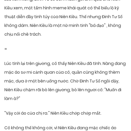
Kiều xem, một tấm hình meme khái quát có thể biểu lộ kỹ
thuật diễn đầy tinh túy của Niên Kiều. Thế nhưng Đinh Tư Sổ
không dám. Niên Kiều là một nữ minh tinh "bá đạo" , không
chịu nổi chê trách.
=
Lúc tỉnh lại trên giường, cô thấy Niên Kiều đã tỉnh. Nàng đang
mặc áo sơ mi cảnh quan của cô, quần cũng không thèm
mặc, dựa ở một bên uống nước. Chờ Đinh Tư Sổ ngồi dậy,
Niên Kiều chậm rãi bò lên giường, bò lên người cô: "Muốn đi
làm à?"
"Vậy cởi áo của chị ra." Niên Kiều chớp chớp mắt.
Cô không thể không cởi, vì Niên Kiều đang mặc chiếc áo