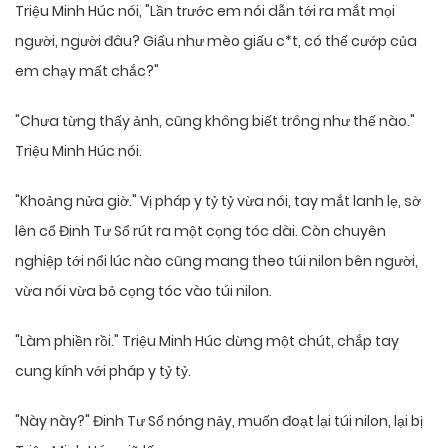
Triệu Minh Húc nói, "Lần trước em nói dẫn tới ra mắt mọi
người, người đâu? Giấu như mèo giấu c*t, có thế cướp của
em chạy mất chắc?"
"Chưa từng thấy ảnh, cũng không biết trông như thế nào."
Triệu Minh Húc nói.
"Khoảng nửa giờ." Vị pháp y tỷ tỷ vừa nói, tay mắt lanh lẹ, sờ
lên cổ Đinh Tư Sổ rút ra một cọng tóc dài. Còn chuyên
nghiệp tới nổi lúc nào cũng mang theo túi nilon bên người,
vừa nói vừa bỏ cọng tóc vào túi nilon.
"Làm phiền rồi." Triệu Minh Húc dừng một chút, chắp tay
cung kính với pháp y tỷ tỷ.
"Này này?" Đinh Tư Sổ nóng nảy, muốn đoạt lại túi nilon, lại bị