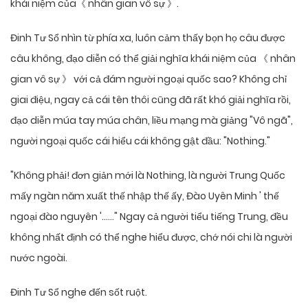
khái niệm của《 nhân gian vô sự 》.
Đinh Tư Sổ nhìn từ phía xa, luôn cảm thấy bọn họ câu được
câu không, đạo diễn có thể giải nghĩa khái niệm của 《 nhân
gian vô sự 》 với cả đám người ngoại quốc sao? Không chỉ
giai điệu, ngay cả cái tên thôi cũng đã rất khó giải nghĩa rồi,
đạo diễn múa tay múa chân, liều mạng mà giảng "Vô ngã",
người ngoại quốc cái hiểu cái không gật đầu: "Nothing."
"Không phải! đơn giản mới là Nothing, là người Trung Quốc
mấy ngàn năm xuất thế nhập thế ấy, Đào Uyên Minh ' thế
ngoại đào nguyên '……" Ngay cả người tiểu tiếng Trung, đều
không nhất định có thể nghe hiểu được, chớ nói chi là người
nước ngoài.
Đinh Tư Sổ nghe đến sốt ruột.