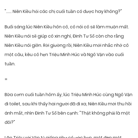
"…… Niên Kiều hỏi các chị cuối tuần có được hay không?"
Buổi sáng lúc Niên Kiều hôn cô, cô nói cô sẽ làm muộn mất.
Niên Kiều nói sẽ giúp cô xin nghỉ, Đinh Tư Sổ còn cho rằng
Niên Kiều nói giỡn. Rời giường rồi, Niên Kiều mới nhắc nhở cô
một câu, kêu cô hẹn Triệu Minh Húc và Ngô Vận vào cuối
tuần.
=
Bữa cơm cuối tuần hôm ấy, lúc Triệu Minh Húc cùng Ngô Vận
đi toilet, sau khi thấy hai người đã đi xa, Niên Kiều mới thu hồi
ánh mắt, nhìn Đinh Tư Sổ bên cạnh: "Thật không phải là một
đôi?"
Lão Triệu với Vận tỷ giống như có ước hẹn, một đen một