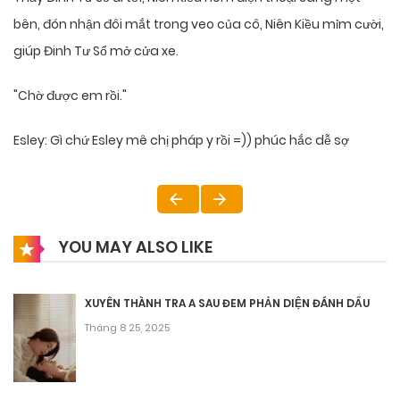
bên, đón nhận đôi mắt trong veo của cô, Niên Kiều mỉm cười,
giúp Đinh Tư Sổ mở cửa xe.
"Chờ được em rồi."
Esley: Gì chứ Esley mê chị pháp y rồi =)) phúc hắc dễ sợ
YOU MAY ALSO LIKE
XUYÊN THÀNH TRA A SAU ĐEM PHẢN DIỆN ĐÁNH DẤU
Tháng 8 25, 2025