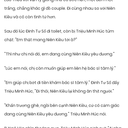
trắng, chẳng khác gì đồ couple. Đi cùng nhau so với Niên
Kiều và cô còn tình tứ hơn.
Sau đó lúc Đinh Tư Sổ đi toilet, còn bị Triệu Minh Húc túm
chặt: "Em thật mang Niên Kiều tới à?"
"Thì như chị nói đó, em đang cùng Niên Kiều yêu đương."
"Lúc em nói, chị còn muốn giúp em liên hệ bác sĩ tâm lý."
"Em giúp chị bớt đi tiền khám bác sĩ tâm lý." Đinh Tư Sổ đẩy
Triệu Minh Húc, "Đi thôi, Niên Kiều lại không ăn thịt người."
"Khẩn trương ghê, ngồi bên cạnh Niên Kiều, cứ có cảm giác
đang cùng Niên Kiều yêu đương." Triệu Minh Húc nói.