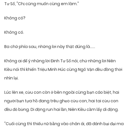
Tư Sổ, "Chị cũng muốn cùng em làm."
Không có?
Không có.
Ba chữ phía sau, những lời này thật đúng là……
Không ai để ý những lời Đinh Tư Sổ nói, chứ những lời Niên
Kiều nói thì khiến Triệu Minh Húc cùng Ngô Vận đều đồng thời
nhìn lại.
Lúc lên xe, cừu con còn ở bên ngoài cùng bạn cáo biệt, hai
người bạn tựa hồ đang trêu ghẹo cừu con, hai tai cừu con
đều đỏ bừng. Di động run hai lần, Niên Kiều cầm lấy di động.
"Cuối cùng thì thiếu nữ bằng vào chân ái, đã đánh bại đại ma