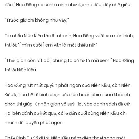
đầu." Hoa Đồng so sánh mình như đại ma đầu, đầy chế giễu.
"Trước giờ chị không như vậy."
Tin nhắn Niên Kiều tới rất nhanh, Hoa Đồng vuốt ve màn hình,
trả lời: "[ mỉm cười ] em vẫn là một thiếu nữ."
"Thời gian còn rất dài, chúng ta cứ từ từ mà xem." Hoa Đồng
trả lời Niên Kiều.
Hoa Đồng rút mất quyền phát ngôn của Niên Kiều, còn Niên
Kiều lại liên hệ tổ bình chọn của liên hoan phim, sau khi bình
chọn thì giúp《 nhân gian vô sự》 lọt vào danh sách đề cử.
Hai bên đánh cờ kết quả, có lẽ đến cuối cùng Niên Kiều chỉ
muốn đổi quyền phát ngôn.
Thấy Đinh Tư Sổ đi tới, Niên Kiều ném điện thoại sang một