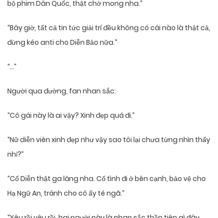
bộ phim Dân Quốc, thật chờ mong nha.”
“Bây giờ, tất cả tin tức giải trí đều không có cái nào là thật cả,
đừng kéo anti cho Diễn Bảo nữa.”
“…”
Người qua đường, fan nhan sắc:
“Cô gái này là ai vậy? Xinh đẹp quá đi.”
“Nữ diễn viên xinh đẹp như vậy sao tôi lại chưa từng nhìn thấy
nhỉ?”
“Cố Diễn thật ga lăng nha. Cố tình đi ở bên cạnh, bảo vệ cho
Hạ Ngữ An, tránh cho cô ấy té ngã.”
“Yêu rồi yêu rồi, hai người này là nhan sắc thần tiên gì đây.