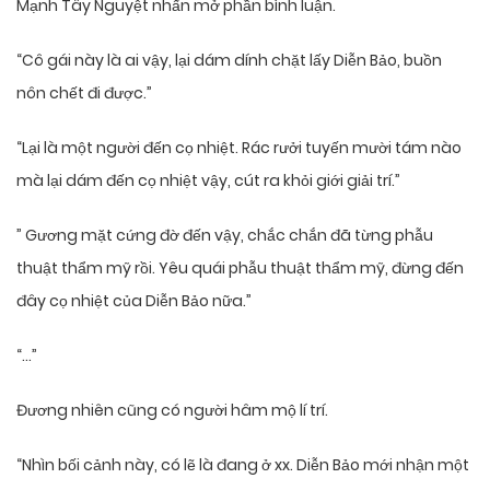
Mạnh Tây Nguyệt nhấn mở phần bình luận.
“Cô gái này là ai vậy, lại dám dính chặt lấy Diễn Bảo, buồn
nôn chết đi được.”
“Lại là một người đến cọ nhiệt. Rác rưởi tuyến mười tám nào
mà lại dám đến cọ nhiệt vậy, cút ra khỏi giới giải trí.”
” Gương mặt cứng đờ đến vậy, chắc chắn đã từng phẫu
thuật thẩm mỹ rồi. Yêu quái phẫu thuật thẩm mỹ, đừng đến
đây cọ nhiệt của Diễn Bảo nữa.”
“…”
Đương nhiên cũng có người hâm mộ lí trí.
“Nhìn bối cảnh này, có lẽ là đang ở xx. Diễn Bảo mới nhận một