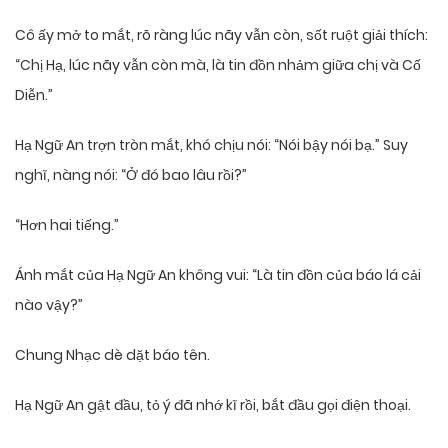
Cô ấy mở to mắt, rõ ràng lúc nãy vẫn còn, sốt ruột giải thích:
“Chị Hạ, lúc nãy vẫn còn mà, là tin đồn nhảm giữa chị và Cố
Diễn.”
Hạ Ngữ An trợn tròn mắt, khó chịu nói: “Nói bậy nói bạ.” Suy
nghĩ, nàng nói: “Ở đó bao lâu rồi?”
“Hơn hai tiếng.”
Ánh mắt của Hạ Ngữ An không vui: “Là tin đồn của báo lá cải
nào vậy?”
Chung Nhạc dè dặt báo tên.
Hạ Ngữ An gật đầu, tỏ ý đã nhớ kĩ rồi, bắt đầu gọi điện thoại.