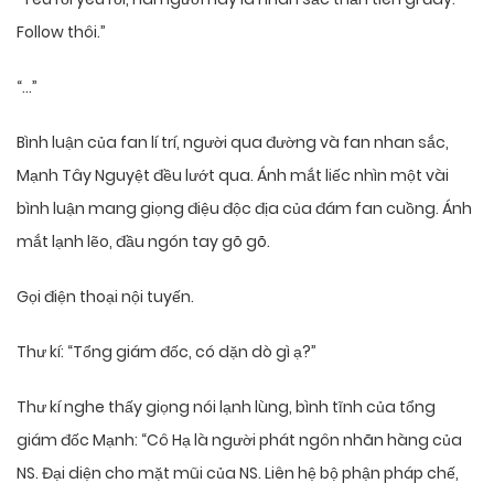
Follow thôi.”
“…”
Bình luận của fan lí trí, người qua đường và fan nhan sắc,
Mạnh Tây Nguyệt đều lướt qua. Ánh mắt liếc nhìn một vài
bình luận mang giọng điệu độc địa của đám fan cuồng. Ánh
mắt lạnh lẽo, đầu ngón tay gõ gõ.
Gọi điện thoại nội tuyến.
Thư kí: “Tổng giám đốc, có dặn dò gì ạ?”
Thư kí nghe thấy giọng nói lạnh lùng, bình tĩnh của tổng
giám đốc Mạnh: “Cô Hạ là người phát ngôn nhãn hàng của
NS. Đại diện cho mặt mũi của NS. Liên hệ bộ phận pháp chế,