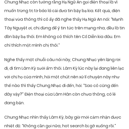
Chung Nhạc còn tưởng rằng Hạ Ngữ An gọi điện thoại là vì
muốn trừng trị tờ báo lá cải đưa tin bậy bạ kia. Kết quả, điện
thoại vừa thông thì cô ấy đã nghe thấy Hạ Ngữ An nói: “Mạnh
Tây Nguyệt ơi, chị đừng để ý tin tức trên mạng nha, đều là tin
đồn bậy bạ thôi. Em không có thích tên Cố Diễn kia đâu. Em
chỉ thích một mình chị thôi.”
Nghe thấy một chuỗi câu nói này, Chung Nhạc yên lặng rời
đi, đi tìm Lâm Kỳ sưởi ấm thôi. Lâm Kỳ lúc này lại đang liên lạc
với chị họ của mình, hỏi một chút nên xử lí chuyện này như
thế nào thì thấy Chung Nhạc đi đến, hỏi: “Sao cô cũng đến
đây vậy?” Điện thoại của Lâm Hân còn chưa thông, có lẽ
đang bận.
Chung Nhạc nhìn thấy Lâm Kỳ, bây giờ mới cảm nhận được
nhiệt độ: “Không cần gọi nữa, hot search bị gỡ xuống rồi.”