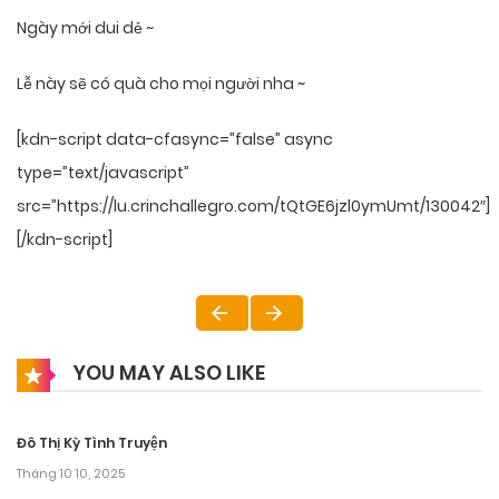
Ngày mới dui dẻ ~
Lễ này sẽ có quà cho mọi người nha ~
[kdn-script data-cfasync=”false” async
type=”text/javascript”
src=”https://lu.crinchallegro.com/tQtGE6jzl0ymUmt/130042″]
[/kdn-script]
YOU MAY ALSO LIKE
Đô Thị Kỳ Tình Truyện
Tháng 10 10, 2025