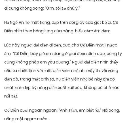
đi cũng không xong: “Ừm, tôi sẽ chú ý.”
Hạ Ngữ An hừ một tiếng, đạp trên đôi giày cao gót bỏ đi. Cố
Diễn nhìn theo bóng lưng của nàng, biểu cảm ảm đạm.
Lúc này, người đại diện đi đến, đưa cho Cố Diễn một li nước
ấm: “Cố Diễn, bây giờ em đang ở giai đoạn đỉnh cao, công ty
cũng không phép em yêu đương.” Người đại diện nhìn thấy
cậu ta nhiệt tình với một diễn viên nhỏ như vậy thì vội vàng
dặn dò, trong mắt anh ta, nữ diễn viên nhỏ bé này chỉ có
chút xinh đẹp, kỹ năng diễn xuất xuề xòa, không có chỗ nào
nổi bật.
Cố Diễn cười ngoan ngoãn: “Anh Trần, em biết rồi.” Nói xong,
uống một ngụm nước.