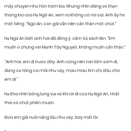
mấy chuyện như hôn trộm kia. Nhưng nhìn dáng vẻ thẹn
thùng kia của Hạ Ngữ An, xem ra không có nói sai. Anh ấy ho
một tiếng: “Ngữ An, con gái vẫn nên cẩn thận một chút.”
Hạ Ngữ An biết anh hai đã đồng ý, cầm túi xách lên: “Em
muốn ở chung với Mạnh Tây Nguyệt, không muốn cẩn thận.”
“Anh hai, em đi trước đây. Anh cũng nên tan làm sớm đi,
đừng cứ tăng ca mãi như vậy, mau mau tìm chị dâu cho
em đi.”
Hạ Kha nhìn bóng lưng vui vẻ khi rời đi của Hạ Ngữ An, nhất
thời có chút phiền muộn.
Đứa em gái nuôi nấng lâu như vậy, bay mất rồi.