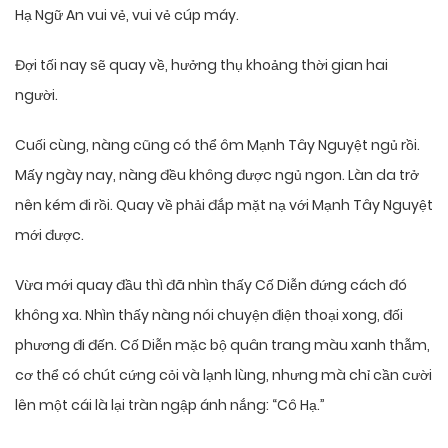
Hạ Ngữ An vui vẻ, vui vẻ cúp máy.
Đợi tối nay sẽ quay về, hưởng thụ khoảng thời gian hai
người.
Cuối cùng, nàng cũng có thể ôm Mạnh Tây Nguyệt ngủ rồi.
Mấy ngày nay, nàng đều không được ngủ ngon. Làn da trở
nên kém đi rồi. Quay về phải đắp mặt nạ với Mạnh Tây Nguyệt
mới được.
Vừa mới quay đầu thì đã nhìn thấy Cố Diễn đứng cách đó
không xa. Nhìn thấy nàng nói chuyện điện thoại xong, đối
phương đi đến. Cố Diễn mặc bộ quân trang màu xanh thẫm,
cơ thể có chút cứng cỏi và lạnh lùng, nhưng mà chỉ cần cười
lên một cái là lại tràn ngập ánh nắng: “Cô Hạ.”