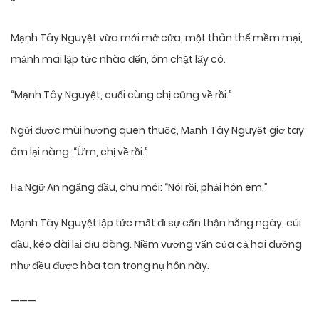
*
Mạnh Tây Nguyệt vừa mới mở cửa, một thân thể mềm mại,
mảnh mai lập tức nhào đến, ôm chặt lấy cô.
“Mạnh Tây Nguyệt, cuối cùng chị cũng về rồi.”
Ngửi được mùi hương quen thuộc, Mạnh Tây Nguyệt giơ tay
ôm lại nàng: “Ừm, chị về rồi.”
Hạ Ngữ An ngẩng đầu, chu môi: “Nói rồi, phải hôn em.”
Mạnh Tây Nguyệt lập tức mất đi sự cẩn thận hằng ngày, cúi
đầu, kéo dài lại dịu dàng. Niềm vương vấn của cả hai dường
như đều được hòa tan trong nụ hôn này.
———