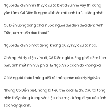
Người đại diện nhìn thấy cậu ta biết điều như vậy thì cũng
yên tâm. Cố Diễn là nghệ sĩ khiến mà anh ta ít lo lắng nhất.
Cố Diễn uống xong chai nước người đại diện đưa đến: “Anh
Trần, em muốn đọc thoại.”
Người đại diện ừ một tiếng, không quấy rầy cậu ta nữa.
Chờ người đại diện vừa đi, Cố Diễn ngồi xuống ghế, cầm kịch
bản, ánh mắt nhìn về phía Hạ Ngữ An ở cách đó không xa.
Có lẽ người khác không biết rõ thân phận của Hạ Ngữ An.
Nhưng Cố Diễn biết, nàng là tiểu thư của Hạ thị. Cậu ta từng
nhìn thấy nàng trong yến tiệc, như mặt trăng được các ánh
sao vây quanh.