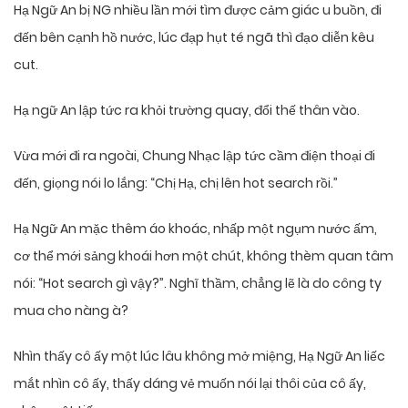
Hạ Ngữ An bị NG nhiều lần mới tìm được cảm giác u buồn, đi
đến bên cạnh hồ nước, lúc đạp hụt té ngã thì đạo diễn kêu
cut.
Hạ ngữ An lập tức ra khỏi trường quay, đổi thế thân vào.
Vừa mới đi ra ngoài, Chung Nhạc lập tức cầm điện thoại đi
đến, giọng nói lo lắng: “Chị Hạ, chị lên hot search rồi.”
Hạ Ngữ An mặc thêm áo khoác, nhấp một ngụm nước ấm,
cơ thể mới sảng khoái hơn một chút, không thèm quan tâm
nói: “Hot search gì vậy?”. Nghĩ thầm, chẳng lẽ là do công ty
mua cho nàng à?
Nhìn thấy cô ấy một lúc lâu không mở miệng, Hạ Ngữ An liếc
mắt nhìn cô ấy, thấy dáng vẻ muốn nói lại thôi của cô ấy,