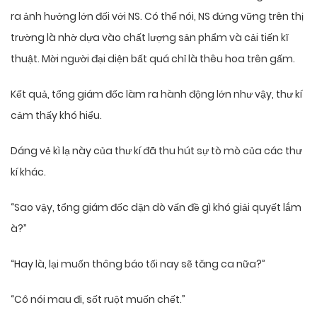
ra ảnh hưởng lớn đối với NS. Có thể nói, NS đứng vững trên thị
trường là nhờ dựa vào chất lượng sản phẩm và cải tiến kĩ
thuật. Mời người đại diện bất quá chỉ là thêu hoa trên gấm.
Kết quả, tổng giám đốc làm ra hành động lớn như vậy, thư kí
cảm thấy khó hiểu.
Dáng vẻ kì lạ này của thư kí đã thu hút sự tò mò của các thư
kí khác.
“Sao vậy, tổng giám đốc dặn dò vấn đề gì khó giải quyết lắm
à?”
“Hay là, lại muốn thông báo tối nay sẽ tăng ca nữa?”
“Cô nói mau đi, sốt ruột muốn chết.”