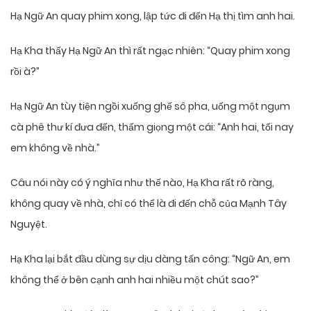
Hạ Ngữ An quay phim xong, lập tức đi đến Hạ thị tìm anh hai.
Hạ Kha thấy Hạ Ngữ An thì rất ngạc nhiên: “Quay phim xong
rồi à?”
Hạ Ngữ An tùy tiện ngồi xuống ghế sô pha, uống một ngụm
cà phê thư kí đưa đến, thấm giọng một cái: “Anh hai, tối nay
em không về nhà.”
Câu nói này có ý nghĩa như thế nào, Hạ Kha rất rõ ràng,
không quay về nhà, chỉ có thể là đi đến chỗ của Mạnh Tây
Nguyệt.
Hạ Kha lại bắt đầu dùng sự dịu dàng tấn công: “Ngữ An, em
không thể ở bên cạnh anh hai nhiều một chút sao?”