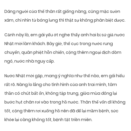
Dáng người của thế thân rất giống nàng, cũng mặc sườn
xám, chỉ nhìn từ bóng lưng thì thật sự không phân biệt được.
Cảnh này là, em gái yếu ớt nghe thấy anh hai bị sứ giả nước
Nhật mời làm khách. Bây giờ, thế cục trong nước rung
chuyển, quân phiệt hỗn chiến, cộng thêm ngoại địch dòm
ngó, nước nhà nguy cấp.
Nước Nhật mời gặp, mang ý nghĩa như thế nào, em gái hiểu
rất rõ. Nàng lo lắng cho tình hình của anh trai mình, tâm
thần có chút bất ổn, không tập trung, giữa mùa đông lại
bước hụt chân rơi vào trong hồ nước. Thân thể vốn dĩ không
tốt, cộng thêm rơi xuống hồ nên đã để lại mầm bệnh, sức
khỏe lại càng không tốt, bệnh tật triền miên.