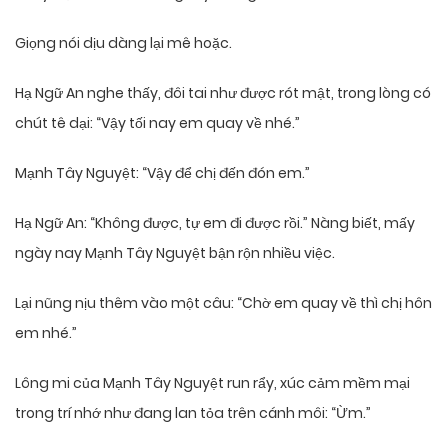
Giọng nói dịu dàng lại mê hoặc.
Hạ Ngữ An nghe thấy, đôi tai như được rót mật, trong lòng có
chút tê dại: “Vậy tối nay em quay về nhé.”
Mạnh Tây Nguyệt: “Vậy để chị đến đón em.”
Hạ Ngữ An: “Không được, tự em đi được rồi.” Nàng biết, mấy
ngày nay Mạnh Tây Nguyệt bận rộn nhiều việc.
Lại nũng nịu thêm vào một câu: “Chờ em quay về thì chị hôn
em nhé.”
Lông mi của Mạnh Tây Nguyệt run rẩy, xúc cảm mềm mại
trong trí nhớ như đang lan tỏa trên cánh môi: “Ừm.”