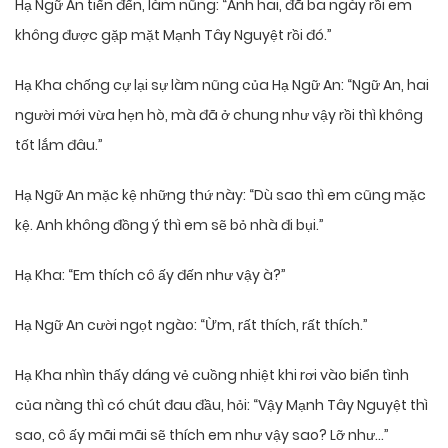
Hạ Ngữ An tiến đến, làm nũng: “Anh hai, đã ba ngày rồi em
không được gặp mặt Mạnh Tây Nguyệt rồi đó.”
Hạ Kha chống cự lại sự làm nũng của Hạ Ngữ An: “Ngữ An, hai
người mới vừa hẹn hò, mà đã ở chung như vậy rồi thì không
tốt lắm đâu.”
Hạ Ngữ An mặc kệ những thứ này: “Dù sao thì em cũng mặc
kệ. Anh không đồng ý thì em sẽ bỏ nhà đi bụi.”
Hạ Kha: “Em thích cô ấy đến như vậy à?”
Hạ Ngữ An cười ngọt ngào: “Ừm, rất thích, rất thích.”
Hạ Kha nhìn thấy dáng vẻ cuồng nhiệt khi rơi vào biển tình
của nàng thì có chút đau đầu, hỏi: “Vậy Mạnh Tây Nguyệt thì
sao, cô ấy mãi mãi sẽ thích em như vậy sao? Lỡ như…”