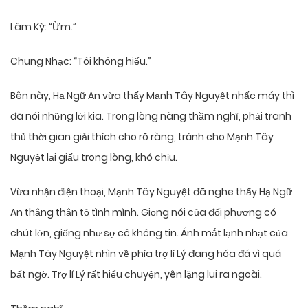
Lâm Kỳ: “Ừm.”
Chung Nhạc: “Tôi không hiểu.”
Bên này, Hạ Ngữ An vừa thấy Mạnh Tây Nguyệt nhấc máy thì
đã nói những lời kia. Trong lòng nàng thầm nghĩ, phải tranh
thủ thời gian giải thích cho rõ ràng, tránh cho Mạnh Tây
Nguyệt lại giấu trong lòng, khó chịu.
Vừa nhận điện thoại, Mạnh Tây Nguyệt đã nghe thấy Hạ Ngữ
An thẳng thắn tỏ tình mình. Giọng nói của đối phương có
chút lớn, giống như sợ cô không tin. Ánh mắt lạnh nhạt của
Mạnh Tây Nguyệt nhìn về phía trợ lí Lý đang hóa đá vì quá
bất ngờ. Trợ lí Lý rất hiểu chuyện, yên lặng lui ra ngoài.