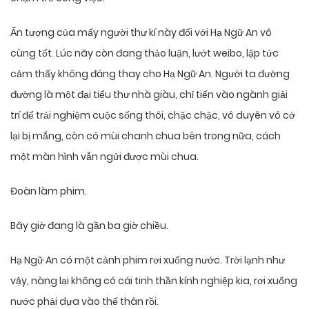
Ấn tượng của mấy người thư kí này đối với Hạ Ngữ An vô
cùng tốt. Lúc nãy còn đang thảo luận, lướt weibo, lập tức
cảm thấy không đáng thay cho Hạ Ngữ An. Người ta đường
đường là một đại tiểu thư nhà giàu, chỉ tiến vào ngành giải
trí để trải nghiệm cuộc sống thôi, chậc chậc, vô duyên vô cớ
lại bị mắng, còn có mùi chanh chua bên trong nữa, cách
một màn hình vẫn ngửi được mùi chua.
Đoàn làm phim.
Bây giờ đang là gần ba giờ chiều.
Hạ Ngữ An có một cảnh phim rơi xuống nước. Trời lạnh như
vậy, nàng lại không có cái tinh thần kính nghiệp kia, rơi xuống
nước phải dựa vào thế thân rồi.