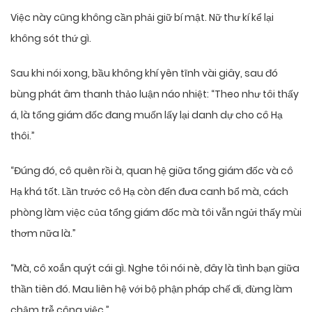
Việc này cũng không cần phải giữ bí mật. Nữ thư kí kể lại
không sót thứ gì.
Sau khi nói xong, bầu không khí yên tĩnh vài giây, sau đó
bùng phát âm thanh thảo luận náo nhiệt: “Theo như tôi thấy
á, là tổng giám đốc đang muốn lấy lại danh dự cho cô Hạ
thôi.”
“Đúng đó, cô quên rồi à, quan hệ giữa tổng giám đốc và cô
Hạ khá tốt. Lần trước cô Hạ còn đến đưa canh bổ mà, cách
phòng làm việc của tổng giám đốc mà tôi vẫn ngửi thấy mùi
thơm nữa là.”
“Mà, cô xoắn quýt cái gì. Nghe tôi nói nè, đây là tình bạn giữa
thần tiên đó. Mau liên hệ với bộ phận pháp chế đi, đừng làm
chậm trễ công việc.”