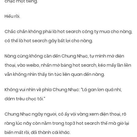
chậc một tiếng.
Hiểu rồi.
Chắc chắn không phải là hot search công ty mua cho nàng,
có thể là hot search gây bất lợi cho nàng.
Nàng cũng không cần đến Chung Nhạc, tự mình mở điện
thoại, vào weibo, nhấn mở bảng hot search, kéo mấy lần liền
vẫn không nhìn thấy tin tức liên quan đến nàng.
Không vui nhìn về phía Chung Nhạc: “Lá gan lớn quá nhỉ,
dám trêu chọc tôi.”
Chung Nhạc ngây người, cô ấy vội vàng xem điện thoại, rõ
ràng lúc nãy còn nằm trong top3 hot search thế mà giờ lại
biến mất rồi, đổi thành cái khác.