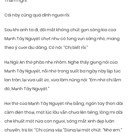
Thầm nghĩ.
Cái này cũng quá dính người rồi.
Sau khi anh ta đi, đôi mắt không chút gợn sóng kia của
Mạnh Tây Nguyệt chợt như có từng vụn sáng nhỏ, mang
theo ý cười dịu dàng. Cô nói: “Chị biết rồi.”
Hạ Ngữ An thở phào nhẹ nhõm. Nghe thấy giọng nói của
Mạnh Tây Nguyệt, nỗi nhớ trong suốt ba ngày này lập tức
lan tràn, lại vừa uất ức, vừa làm nũng nói: “Em nhớ chị lắm
đó, Mạnh Tây Nguyệt.”
Hơi thở của Mạnh Tây Nguyệt nhẹ bẫng, ngón tay thon dài
cầm điện thoại, một lúc lâu vẫn chưa lên tiếng, lông mi dài
che khuất một nửa con ngươi, sóng mắt xinh đẹp luân
chuyển, trả lời: “Chị cũng vậy.”Dừng lại một chút: “Nhớ em.”