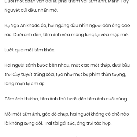
Dưới một đoạn văn dài lại phối thêm vài tấm ảnh. Mạnh Tây
Nguyệt cúi đầu, nhấn mở.
Hạ Ngữ An khoác áo, hơi ngẩng đầu nhìn người đàn ông cao
ráo. Dưới ánh đèn, tấm ảnh vừa mông lung lại vừa mập mờ.
Lướt qua một tấm khác.
Hai người sánh bước bên nhau, một cao một thấp, dưới bầu
trời đầy tuyết trắng xóa, tựa như một bộ phim thần tượng,
lãng mạn lại ấm áp.
Tấm ảnh thứ ba, tấm ảnh thứ tư rồi đến tấm ảnh cuối cùng.
Mỗi một tấm ảnh, góc độ chụp, hai người không có chỗ nào
là không xứng đôi. Trai tài gái sắc, ông trời tác hợp.