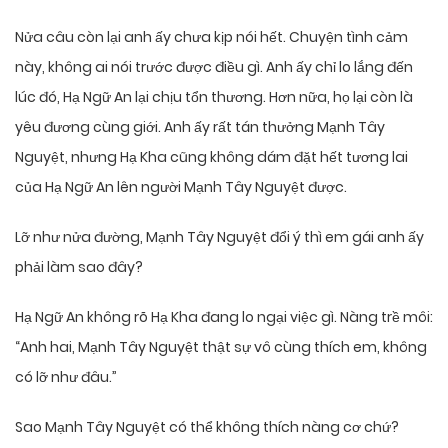
Nửa câu còn lại anh ấy chưa kịp nói hết. Chuyện tình cảm
này, không ai nói trước được điều gì. Anh ấy chỉ lo lắng đến
lúc đó, Hạ Ngữ An lại chịu tổn thương. Hơn nữa, họ lại còn là
yêu đương cùng giới. Anh ấy rất tán thưởng Mạnh Tây
Nguyệt, nhưng Hạ Kha cũng không dám đặt hết tương lai
của Hạ Ngữ An lên người Mạnh Tây Nguyệt được.
Lỡ như nửa đường, Mạnh Tây Nguyệt đổi ý thì em gái anh ấy
phải làm sao đây?
Hạ Ngữ An không rõ Hạ Kha đang lo ngại việc gì. Nàng trề môi:
“Anh hai, Mạnh Tây Nguyệt thật sự vô cùng thích em, không
có lỡ như đâu.”
Sao Mạnh Tây Nguyệt có thể không thích nàng cơ chứ?