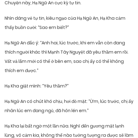
Chuyện này, Hạ Ngữ An cực kỳ tự tin.
Nhìn dáng vẻ tự tin, kiêu ngạo của Hạ Ngữ An, Hạ Kha cảm
thấy buồn cười: “Sao em biết?”
Hạ Ngữ An đắc ý: “Anh hai, lúc trước, khi em vẫn còn đang
thích người khác thì Mạnh Tây Nguyệt đã yêu thầm em rồi.
Vất vả lắm mới có thể ở bên em, sao chị ấy có thể không
thích em được.”
Hạ Kha giật mình: “Yêu thầm?”
Hạ Ngữ An có chút khó chịu, hơi đỏ mặt: “Ừm, lúc trước, chị ấy
nhân lúc em đang ngủ, đã hôn lén em.”
Hạ Kha lại bất ngờ một lần nữa. Nghĩ đến gương mặt lạnh
lùng, vô cảm kia, không thể nào tưởng tượng ra được sẽ làm