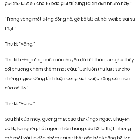
gửi thư luật sư cho tờ báo giải trí tung ra tin đồn nhảm này.”
“Trong vòng một tiếng đồng hồ, gỡ bỏ tất cả bài weibo sai sự
thật.”
Thư kí: “Vâng.”
Thư kí tưởng rằng cuộc nói chuyện đã kết thúc, lại nghe thấy
đối phương chêm thêm một câu: “Gửi luôn thư luật sư cho
những người đăng bình luận công kích cuộc sống cá nhân
của cô Hạ.”
Thư kí: “Vâng.”
Sau khi cúp máy, gương mặt của thư kí ngơ ngác. Chuyện
cô Hạ là người phát ngôn nhãn hàng của NS là thật, nhưng
mà một vài tin đồn nhảm sai sự thật căn bản không hề tạo