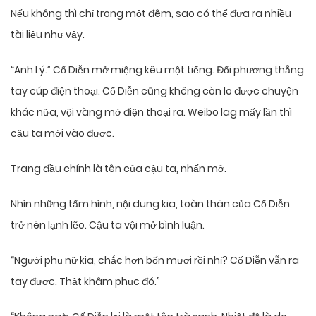
Nếu không thì chỉ trong một đêm, sao có thể đưa ra nhiều
tài liệu như vậy.
“Anh Lý.” Cố Diễn mở miệng kêu một tiếng. Đối phương thẳng
tay cúp điện thoại. Cố Diễn cũng không còn lo được chuyện
khác nữa, vội vàng mở điện thoại ra. Weibo lag mấy lần thì
cậu ta mới vào được.
Trang đầu chính là tên của cậu ta, nhấn mở.
Nhìn những tấm hình, nội dung kia, toàn thân của Cố Diễn
trở nên lạnh lẽo. Cậu ta vội mở bình luận.
“Người phụ nữ kia, chắc hơn bốn mươi rồi nhỉ? Cố Diễn vẫn ra
tay được. Thật khâm phục đó.”