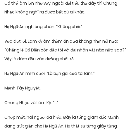
Có thể làm lớn như vậy, ngoài đại tiểu thư đây thì Chung
Nhạc không nghĩ ra được bất cứ ai khác.
Hạ Ngữ An nghiêng chân: “Không phải.”
Vừa dứt lời, Lâm Kỳ âm thầm ăn dưa không nhịn nổi nữa:
“Chẳng lẽ Cố Diễn còn đắc tội với đại nhân vật nào nữa sao?”
Vậy là đâm đầu vào đường chết rồi.
Hạ Ngữ An mỉm cười: “Là bạn gái của tôi làm.”
Mạnh Tây Nguyệt.
Chung Nhạc và Lâm Kỳ: “…”
Chớp mắt, hai người đã hiểu. Đây là tổng giám đốc Mạnh
đang trút giận cho Hạ Ngữ An. Họ thật sự từng giây từng