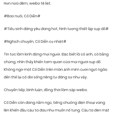
Hơn nửa đêm, weibo tê liệt.
#Bao nuôi, Cố Diễn#
#Tiểu sinh đáng yêu đang hot, hình tượng thiết lập sụp đổ#
#Nghịch chuyển, Cố Diễn cọ nhiệt#
Tin tức làm kinh động mọi người. Đặc biết là có ảnh, có bằng
chứng, nhìn thấy khiến tam quan của mọi người sụp đổ.
Không ngờ một Cố Diễn trên màn ảnh mỉm cười ngọt ngào
đến thế lại có đời sống riêng tư đáng sợ như vậy.
Chuyển tiếp, bình luận, đồng thời làm sập weibo.
Cố Diễn còn đang nằm ngủ, tiếng chuông điện thoại vang
lên khiến đầu cậu ta đau như muốn nổ tung. Cậu ta đen mặt