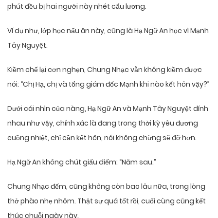
phút đều bị hai người này nhét cẩu lương.
Ví dụ như, lớp học nấu ăn này, cũng là Hạ Ngữ An học vì Mạnh
Tây Nguyệt.
Kiềm chế lại cơn nghẹn, Chung Nhạc vẫn không kiềm được
nói: “Chị Hạ, chị và tổng giám đốc Mạnh khi nào kết hôn vậy?”
Dưới cái nhìn của nàng, Hạ Ngữ An và Mạnh Tây Nguyệt dính
nhau như vậy, chính xác là đang trong thời kỳ yêu đương
cuồng nhiệt, chỉ cần kết hôn, nói không chừng sẽ đỡ hơn.
Hạ Ngữ An không chút giấu diếm: “Năm sau.”
Chung Nhạc đếm, cũng không còn bao lâu nữa, trong lòng
thở phào nhẹ nhõm. Thật sự quá tốt rồi, cuối cùng cũng kết
thúc chuỗi ngày này.