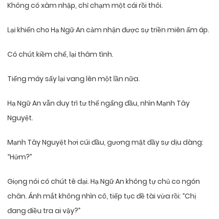
Không có xâm nhập, chỉ chạm một cái rồi thôi.
Lại khiến cho Hạ Ngữ An cảm nhận được sự triền miên ấm áp.
Có chút kiềm chế, lại thâm tình.
Tiếng máy sấy lại vang lên một lần nữa.
Hạ Ngữ An vẫn duy trì tư thế ngẩng đầu, nhìn Mạnh Tây
Nguyệt.
Mạnh Tây Nguyệt hơi cúi đầu, gương mặt đầy sự dịu dàng:
“Hửm?”
Giọng nói có chút tê dại. Hạ Ngữ An không tự chủ co ngón
chân. Ánh mắt không nhìn cô, tiếp tục đề tài vừa rồi: “Chị
đang điều tra ai vậy?”