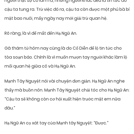
người thật sự có làm ra, những người khác đều là tin tức do
cậu ta tung ra. Trừ việc đó ra, cậu ta còn được một phú bà bí
mật bao nuôi, mấy ngày nay mới giải trừ quan hệ.
Rõ ràng, là vì để mắt đến Hạ Ngữ An.
Gã thám tử hôm nay cũng là do Cố Diễn để lộ tin tức cho
tòa soạn báo. Chính là vì muốn mượn tay người khác làm lộ
mối quan hệ giữa cô và Hạ Ngữ An.
Mạnh Tây Nguyệt nói vài chuyện đơn giản. Hạ Ngữ An nghe
thấy mà buồn nôn. Mạnh Tây Nguyệt chải tóc cho Hạ Ngữ An:
“Cậu ta sẽ không còn cơ hội xuất hiện trước mặt em nữa
đâu.”
Hạ Ngữ An cọ xát tay của Mạnh tây Nguyệt: “Được.”