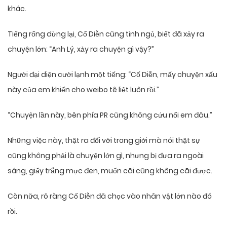
khác.
Tiếng rống dừng lại, Cố Diễn cũng tỉnh ngủ, biết đã xảy ra
chuyện lớn: “Anh Lý, xảy ra chuyện gì vậy?”
Người đại diện cười lạnh một tiếng: “Cố Diễn, mấy chuyện xấu
này của em khiến cho weibo tê liệt luôn rồi.”
“Chuyện lần này, bên phía PR cũng không cứu nổi em đâu.”
Những việc này, thật ra đối với trong giới mà nói thật sự
cũng không phải là chuyện lớn gì, nhưng bị đưa ra ngoài
sáng, giấy trắng mực đen, muốn cãi cũng không cãi được.
Còn nữa, rõ ràng Cố Diễn đã chọc vào nhân vật lớn nào đó
rồi.