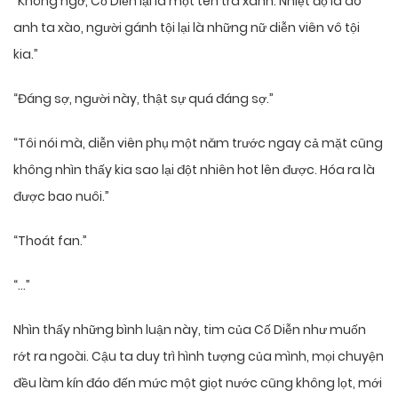
“Không ngờ, Cố Diễn lại là một tên trà xanh. Nhiệt độ là do
anh ta xào, người gánh tội lại là những nữ diễn viên vô tội
kia.”
“Đáng sợ, người này, thật sự quá đáng sợ.”
“Tôi nói mà, diễn viên phụ một năm trước ngay cả mặt cũng
không nhìn thấy kia sao lại đột nhiên hot lên được. Hóa ra là
được bao nuôi.”
“Thoát fan.”
“…”
Nhìn thấy những bình luận này, tim của Cố Diễn như muốn
rớt ra ngoài. Cậu ta duy trì hình tượng của mình, mọi chuyện
đều làm kín đáo đến mức một giọt nước cũng không lọt, mới