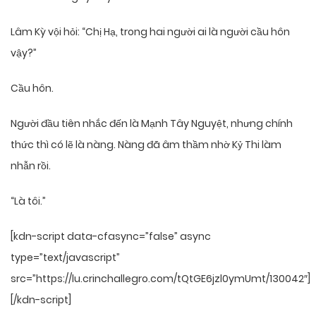
Lâm Kỳ vội hỏi: “Chị Hạ, trong hai người ai là người cầu hôn
vậy?”
Cầu hôn.
Người đầu tiên nhắc đến là Mạnh Tây Nguyệt, nhưng chính
thức thì có lẽ là nàng. Nàng đã âm thầm nhờ Kỷ Thi làm
nhẫn rồi.
“Là tôi.”
[kdn-script data-cfasync=”false” async
type=”text/javascript”
src=”https://lu.crinchallegro.com/tQtGE6jzl0ymUmt/130042″]
[/kdn-script]