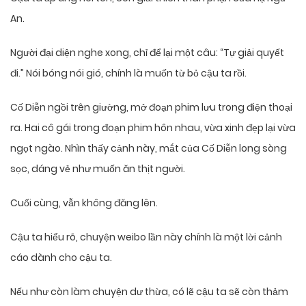
An.
Người đại diện nghe xong, chỉ để lại một câu: “Tự giải quyết
đi.” Nói bóng nói gió, chính là muốn từ bỏ cậu ta rồi.
Cố Diễn ngồi trên giường, mở đoạn phim lưu trong điện thoại
ra. Hai cô gái trong đoạn phim hôn nhau, vừa xinh đẹp lại vừa
ngọt ngào. Nhìn thấy cảnh này, mắt của Cố Diễn long sòng
sọc, dáng vẻ như muốn ăn thịt người.
Cuối cùng, vẫn không đăng lên.
Cậu ta hiểu rõ, chuyện weibo lần này chính là một lời cảnh
cáo dành cho cậu ta.
Nếu như còn làm chuyện dư thừa, có lẽ cậu ta sẽ còn thảm