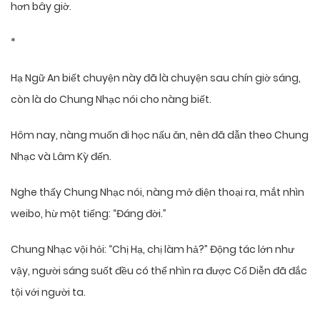
hơn bây giờ.
*
Hạ Ngữ An biết chuyện này đã là chuyện sau chín giờ sáng,
còn là do Chung Nhạc nói cho nàng biết.
Hôm nay, nàng muốn đi học nấu ăn, nên đã dẫn theo Chung
Nhạc và Lâm Kỳ đến.
Nghe thấy Chung Nhạc nói, nàng mở điện thoại ra, mắt nhìn
weibo, hừ một tiếng: “Đáng đời.”
Chung Nhạc vội hỏi: “Chị Hạ, chị làm hả?” Động tác lớn như
vậy, người sáng suốt đều có thể nhìn ra được Cố Diễn đã đắc
tội với người ta.