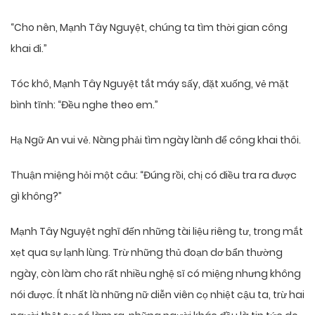
“Cho nên, Mạnh Tây Nguyệt, chúng ta tìm thời gian công
khai đi.”
Tóc khô, Mạnh Tây Nguyệt tắt máy sấy, đặt xuống, vẻ mặt
bình tĩnh: “Đều nghe theo em.”
Hạ Ngữ An vui vẻ. Nàng phải tìm ngày lành để công khai thôi.
Thuận miệng hỏi một câu: “Đúng rồi, chị có điều tra ra được
gì không?”
Mạnh Tây Nguyệt nghĩ đến những tài liệu riêng tư, trong mắt
xẹt qua sự lạnh lùng. Trừ những thủ đoạn dơ bẩn thường
ngày, còn làm cho rất nhiều nghệ sĩ có miệng nhưng không
nói được. Ít nhất là những nữ diễn viên cọ nhiệt cậu ta, trừ hai