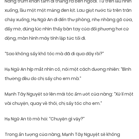
Nàng trùm khăn tắm đi thẳng ra bên ngoài. Từ trên lầu nhìn
xuống, lầu một một mảng đen kịt. Lau giọt nước từ trên trán
chảy xuống, Hạ Ngữ An đi đến thư phòng, nhẹ nhàng gõ cửa,
đẩy mở, đúng lúc nhìn thấy bàn tay của đối phương hơi cử
động, màn hình máy tính lập tức tối đi.
“Sao không sấy khô tóc mà đã đi qua đây rồi?”
Hạ Ngữ An híp mắt nhìn cô, nói một cách đương nhiên: “Bình
thường đều do chị sấy cho em mà.”
Mạnh Tây Nguyệt sờ lên mái tóc ẩm ướt của nàng: “Xử lí một
vài chuyện, quay về thôi, chị sấy tóc cho em.”
Hạ Ngữ An tò mò hỏi: “Chuyện gì vậy?”
Trong ấn tượng của nàng, Mạnh Tây Nguyệt sẽ không