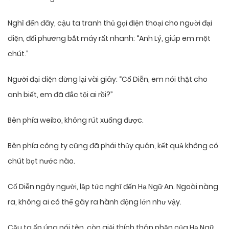
Nghĩ đến đây, cậu ta tranh thủ gọi điện thoại cho người đại
diện, đối phương bắt máy rất nhanh: “Anh Lý, giúp em một
chút.”
Người đại diện dừng lại vài giây: “Cố Diễn, em nói thật cho
anh biết, em đã đắc tội ai rồi?”
Bên phía weibo, không rút xuống được.
Bên phía công ty cũng đã phái thủy quân, kết quả không có
chút bọt nước nào.
Cố Diễn ngây người, lập tức nghĩ đến Hạ Ngữ An. Ngoài nàng
ra, không ai có thể gây ra hành động lớn như vậy.
Cậu ta ấp úng nói tên, còn giải thích thân phận của Hạ Ngữ