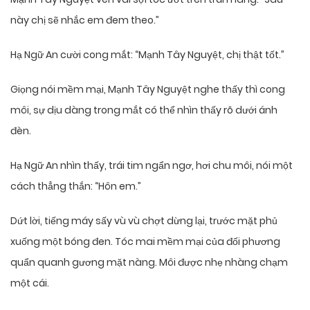
này chị sẽ nhắc em đem theo.”
Hạ Ngữ An cười cong mắt: “Mạnh Tây Nguyệt, chị thật tốt.”
Giọng nói mềm mại, Mạnh Tây Nguyệt nghe thấy thì cong
môi, sự dịu dàng trong mắt có thể nhìn thấy rõ dưới ánh
đèn.
Hạ Ngữ An nhìn thấy, trái tim ngẩn ngơ, hơi chu môi, nói một
cách thẳng thắn: “Hôn em.”
Dứt lời, tiếng máy sấy vù vù chợt dừng lại, trước mặt phủ
xuống một bóng đen. Tóc mai mềm mại của đối phương
quẩn quanh gương mặt nàng. Môi được nhẹ nhàng chạm
một cái.