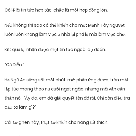
Có lẽ là tin tức hợp tác, chắc là một hợp đồng lớn.
Nếu không thì sao có thể khiến cho một Mạnh Tây Nguyệt
luôn luôn không làm việc ở nhà lại phá lệ mà làm việc chứ.
Kết quả lại nhận được một tin tức ngoài dự đoán.
“Cố Diễn.”
Hạ Ngữ An sửng sốt một chút, mới phản ứng được, trên mặt
lập tức mang theo nụ cười ngọt ngào, nhưng mà vẫn cẩn
thận nói: “Ây da, em đã giải quyết tên đó rồi. Chị còn điều tra
cậu ta làm gì?”
Cái sự ghen này, thật sự khiến cho nàng rất thích.