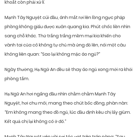
khoắt còn phải xử lí.
Mạnh Tây Nguyệt cúi đầu, ánh mắt rơi lên lồng ngực phập
phồng không giấu được xuân quang kia. Phút chốc liền nhìn
sang chỗ khác. Thứ trắng trắng mềm mại kia khiến cho
vành tai của cô không tự chủ mà ửng đỏ lên, nói một câu
không liên quan: “Sao lại không mặc áo ngủ?”
Ngày thường, Hạ Ngữ An đều sẽ thay áo ngủ xong mới ra khỏi
phòng tắm.
Hạ Ngữ An hơi ngẩng đầu nhìn chằm chằm Mạnh Tây
Nguyệt, hơi chu môi, mang theo chút bốc đồng, phàn nàn:
“Em không mang theo đồ ngủ, lúc đầu định kêu chị lấy giùm.
Kết quả chị lại không có ở đó.”
Mạnh Tây Nguyệt vén vài sợi tóc ướt trên trán nàng: “Sau