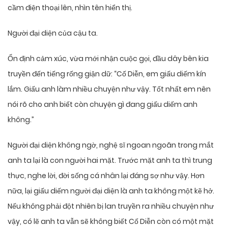
cầm điện thoại lên, nhìn tên hiển thị.
Người đại diện của cậu ta.
Ổn định cảm xúc, vừa mới nhận cuộc gọi, đầu dây bên kia
truyền đến tiếng rống giận dữ: “Cố Diễn, em giấu diếm kín
lắm. Giấu anh làm nhiều chuyện như vậy. Tốt nhất em nên
nói rõ cho anh biết còn chuyện gì đang giấu diếm anh
không.”
Người đại diện không ngờ, nghệ sĩ ngoan ngoãn trong mắt
anh ta lại là con người hai mặt. Trước mặt anh ta thì trung
thực, nghe lời, đời sống cá nhân lại đáng sợ như vậy. Hơn
nữa, lại giấu diếm người đại diện là anh ta không một kẽ hở.
Nếu không phải đột nhiên bị lan truyền ra nhiều chuyện như
vậy, có lẽ anh ta vẫn sẽ không biết Cố Diễn còn có một mặt