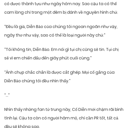
có được thành tựu như ngày hôm nay. Sao cậu ta có thể
cam lòng chỉ trong một đêm bị đánh về nguyên hình chứ.
“Đều là giả, Diễn Bảo của chúng tôi ngoan ngoãn như vậy,
ngây thơ như vậy, sao có thể là loại người này chứ.”
“Tôi không tin, Diễn Bảo. Em nói gì tụi chị cũng sẽ tin. Tụi chị
sẽ vì em chiến đấu đến giây phút cuối cùng.”
“Ảnh chụp chắc chắn là được cắt ghép. Mọi cố gắng của
Diễn Bảo chúng tôi đều nhìn thấy.”
“…”
Nhìn thấy những fan tử trung này, Cố Diễn mới chậm rãi bình
tĩnh lại. Cậu ta còn có người hâm mộ, chỉ cần PR tốt, tất cả
đều sẽ không sao.