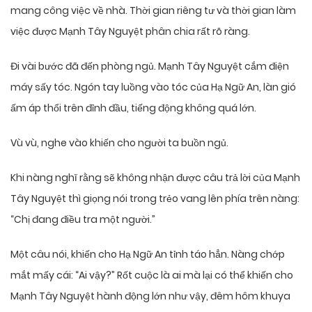
mang công việc về nhà. Thời gian riêng tư và thời gian làm
việc được Mạnh Tây Nguyệt phân chia rất rõ ràng.
Đi vài bước đã đến phòng ngủ. Mạnh Tây Nguyệt cắm điện
máy sấy tóc. Ngón tay luồng vào tóc của Hạ Ngữ An, làn gió
ấm áp thổi trên đỉnh đầu, tiếng động không quá lớn.
Vù vù, nghe vào khiến cho người ta buồn ngủ.
Khi nàng nghĩ rằng sẽ không nhận được câu trả lời của Mạnh
Tây Nguyệt thì giọng nói trong trẻo vang lên phía trên nàng:
“Chị đang điều tra một người.”
Một câu nói, khiến cho Hạ Ngữ An tỉnh táo hẳn. Nàng chớp
mắt mấy cái: “Ai vậy?” Rốt cuộc là ai mà lại có thể khiến cho
Mạnh Tây Nguyệt hành động lớn như vậy, đêm hôm khuya