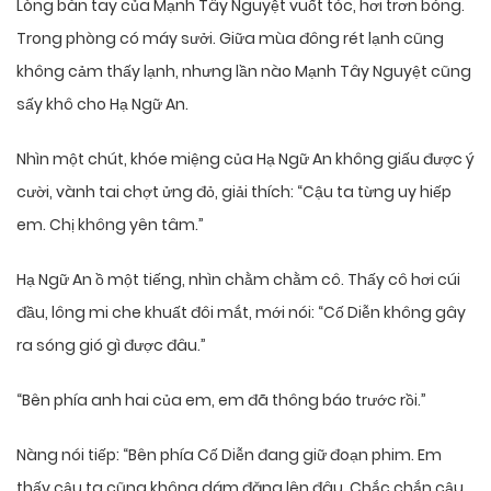
Lòng bàn tay của Mạnh Tây Nguyệt vuốt tóc, hơi trơn bóng.
Trong phòng có máy sưởi. Giữa mùa đông rét lạnh cũng
không cảm thấy lạnh, nhưng lần nào Mạnh Tây Nguyệt cũng
sấy khô cho Hạ Ngữ An.
Nhìn một chút, khóe miệng của Hạ Ngữ An không giấu được ý
cười, vành tai chợt ửng đỏ, giải thích: “Cậu ta từng uy hiếp
em. Chị không yên tâm.”
Hạ Ngữ An ồ một tiếng, nhìn chằm chằm cô. Thấy cô hơi cúi
đầu, lông mi che khuất đôi mắt, mới nói: “Cố Diễn không gây
ra sóng gió gì được đâu.”
“Bên phía anh hai của em, em đã thông báo trước rồi.”
Nàng nói tiếp: “Bên phía Cố Diễn đang giữ đoạn phim. Em
thấy cậu ta cũng không dám đăng lên đâu. Chắc chắn cậu