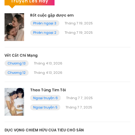
Truyện Les Hay
Rốt cuộc gặp được em
Phiên ngoại 3
Tháng 7 19, 2025
Phiên ngoại 2
Tháng 7 19, 2025
Vết Cắt Chí Mạng
Chương 13
Tháng 4 13, 2026
Chương 12
Tháng 4 13, 2026
Thao Túng Tim Tôi
Ngoại truyện 6
Tháng 7 7, 2025
Ngoại truyện 5
Tháng 7 7, 2025
DỤC VỌNG CHIẾM HỮU CỦA TIỂU CHÓ SĂN