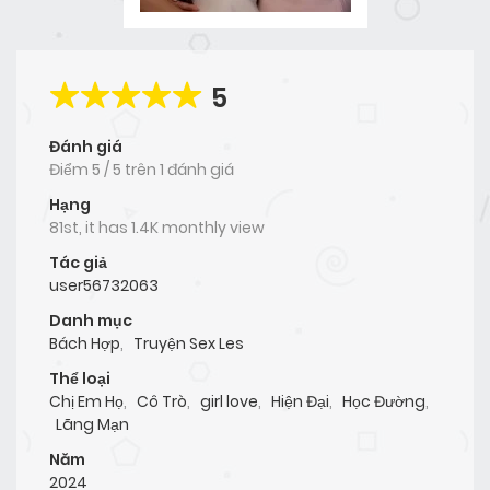
5
Đánh giá
Điểm
5
/
5
trên
1 đánh giá
Hạng
81st, it has 1.4K monthly view
Tác giả
user56732063
Danh mục
Bách Hợp
,
Truyện Sex Les
Thể loại
Chị Em Họ
,
Cô Trò
,
girl love
,
Hiện Đại
,
Học Đường
,
Lãng Mạn
Năm
2024