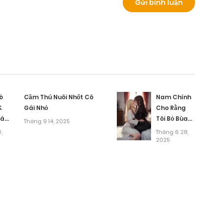
 hơn mấy phần.
ò
Cầm Thú Nuôi Nhốt Cô
Nam Chính
&
Gái Nhỏ
Cho Rằng
iáo
Tôi Bỏ Bùa
Tháng 9 14, 2025
Người Yêu
,
Tháng 6 28,
Của Anh Ấy
2025