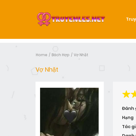
Truy
Home
Bách Hợp
Vợ Nhặt
Vợ Nhặt
Đánh 
Hạng
Tác gi
Danh