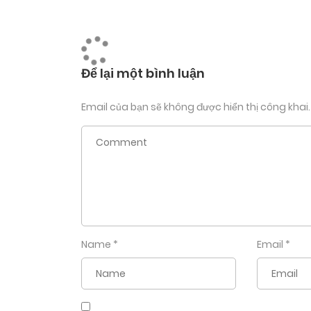
Từng hơi nóng của nàng phả vào tai cô làm cơ t
việc của mình không ngừng nghỉ, hang động đã 
dễ hơn. Tay nàng mỗi lần vào lại đi tới nơi sâu
Để lại một bình luận
“Ư…kh…ông không được…ư… dừng lại…ahhh dừng…
Email của bạn sẽ không được hiển thị công khai.
Cô rên lên từng câu từng chữ rất khó khăn nàn
mạnh vào điểm G. Cô lập tức được nàng cho bướ
trên giường âm đạo không ngừng tiết ra những
thấy phía dưới như có cái gì đó đang chạm vào 
đang dán chặt vào phía dưới của mình. Lưỡi nàng
đỉnh xong giờ vẫn chưa hết vậy mà nàng lại tiế
Name
*
Email
*
“Không được…ư đừng liếm nữa không…em sẽ… r
Cô cố đẩy đầu nàng ra nhưng càng đẩy lưỡi nàn
liếm hết những khe núi nhỏ của cô khiến xổ họn