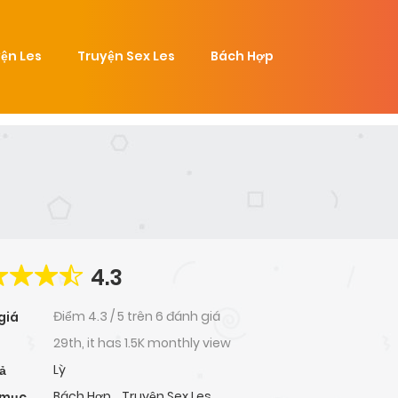
ện Les
Truyện Sex Les
Bách Hợp
4.3
Điểm
4.3
/
5
trên
6 đánh giá
giá
29th, it has 1.5K monthly view
Lỳ
ả
Bách Hợp
,
Truyện Sex Les
 mục