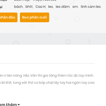
bách
,
bhtt
,
Cao H
,
les
,
les dâm
,
sm
,
tình cảm les
ại
phần đầu
Đọc phần cuối
 rỉ tên nàng. Hắc Vân thì gia tăng thêm tốc độ tay mình.
 khít, từng xát thịt cứ bóp chặt lấy tay hai ngón tay cửa
em thêm