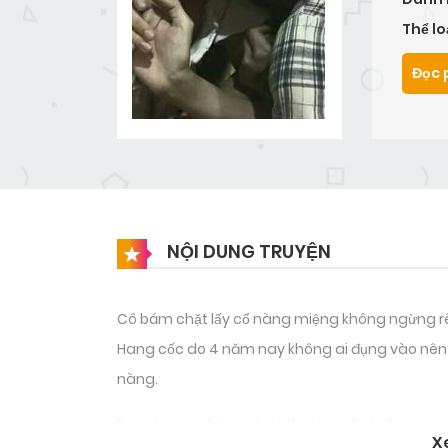
Thể lo
Đọc 
NỘI DUNG TRUYỆN
Cô bám chặt lấy cổ nàng miệng không ngừng rên
Hang cốc do 4 năm nay không ai đụng vào nên rất
nàng.
“Vợ yêu em chặt quá đó thả lỏng đi nào”
X