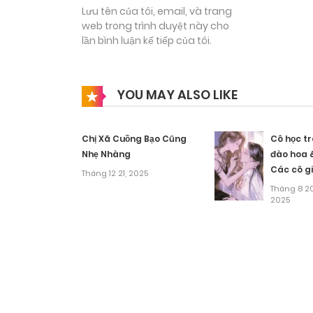
Lưu tên của tôi, email, và trang
mị. Cơ thể cô bắt đầu nóng lên hơi thở gấp gáp
web trong trình duyệt này cho
lần bình luận kế tiếp của tôi.
“Vân… Vân ư…ư…”
YOU MAY ALSO LIKE
Chị Xã Cuồng Bạo Cũng
Cô học tr
Nhẹ Nhàng
đào hoa 
Các cô g
Tháng 12 21, 2025
si tình
Tháng 8 20
2025