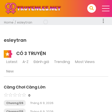
Home
esleytran
esleytran
CÓ 3 TRUYỆN
Latest
A-Z
Đánh giá
Trending
Most Views
New
Càng Chơi Càng Lớn
0
Chương 126
Tháng 6 9, 2026
Chương 125
Tháng 6 9, 2026