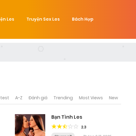
ện Les
Truyện Sex Les
Bách Hợp
test
A-Z
Đánh giá
Trending
Most Views
New
Bạn Tình Les
2.3