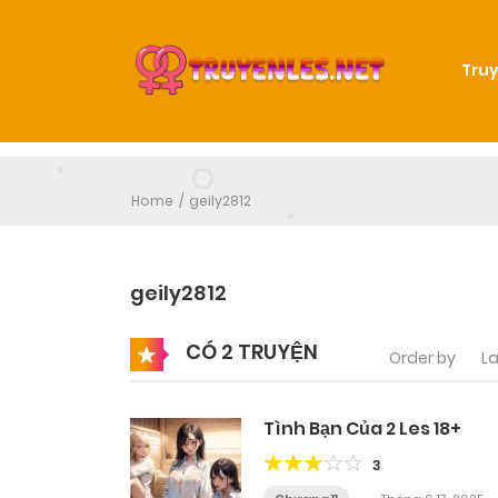
Truy
Home
geily2812
geily2812
CÓ 2 TRUYỆN
Order by
La
Tình Bạn Của 2 Les 18+
3