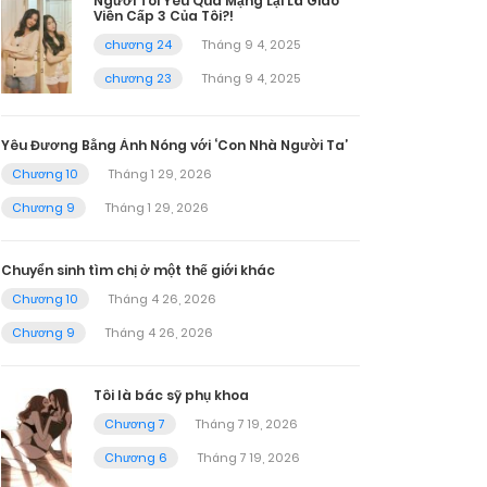
Người Tôi Yêu Qua Mạng Lại Là Giáo
Viên Cấp 3 Của Tôi?!
chương 24
Tháng 9 4, 2025
chương 23
Tháng 9 4, 2025
Yêu Đương Bằng Ảnh Nóng với ‘Con Nhà Người Ta’
Chương 10
Tháng 1 29, 2026
Chương 9
Tháng 1 29, 2026
Chuyển sinh tìm chị ở một thế giới khác
Chương 10
Tháng 4 26, 2026
Chương 9
Tháng 4 26, 2026
Tôi là bác sỹ phụ khoa
Chương 7
Tháng 7 19, 2026
Chương 6
Tháng 7 19, 2026