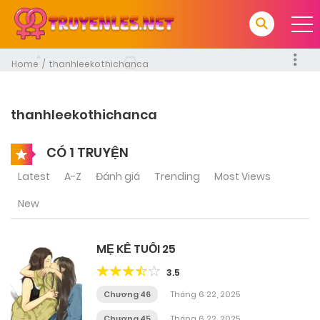
Home
thanhleekothichanca
thanhleekothichanca
CÓ 1 TRUYỆN
Latest
A-Z
Đánh giá
Trending
Most Views
New
MẸ KẾ TUỔI 25
3.5
Chương 46
Tháng 6 22, 2025
Chương 45
Tháng 6 22, 2025