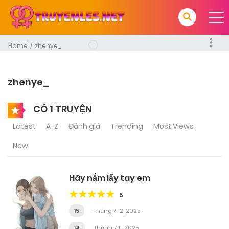
Home
zhenye_
zhenye_
CÓ 1 TRUYỆN
Latest
A-Z
Đánh giá
Trending
Most Views
New
Hãy nắm lấy tay em
5
15
Tháng 7 12, 2025
14
Tháng 7 11, 2025