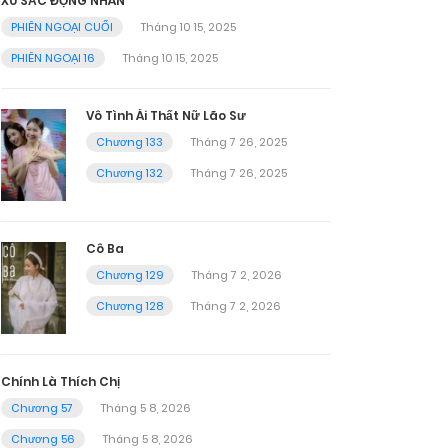
XU SẮC ĐỘNG NHÂN
PHIÊN NGOẠI CUỐI
Tháng 10 15, 2025
PHIÊN NGOẠI 16
Tháng 10 15, 2025
Vô Tình Ái Thất Nữ Lão Sư
Chương 133
Tháng 7 26, 2025
Chương 132
Tháng 7 26, 2025
Cô Ba
Chương 129
Tháng 7 2, 2026
Chương 128
Tháng 7 2, 2026
Chính Là Thích Chị
Chương 57
Tháng 5 8, 2026
Chương 56
Tháng 5 8, 2026