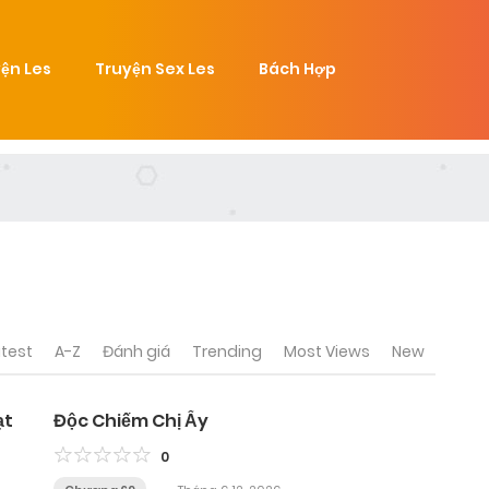
ện Les
Truyện Sex Les
Bách Hợp
test
A-Z
Đánh giá
Trending
Most Views
New
ạt
Độc Chiếm Chị Ấy
0