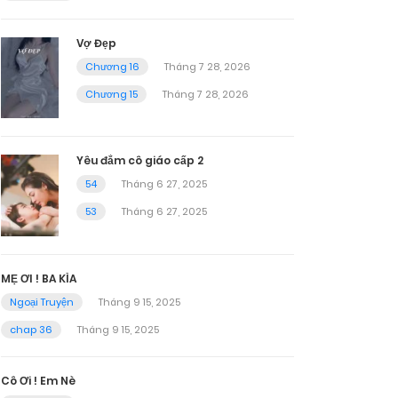
Vợ Đẹp
Chương 16
Tháng 7 28, 2026
Chương 15
Tháng 7 28, 2026
Yêu đắm cô giáo cấp 2
54
Tháng 6 27, 2025
53
Tháng 6 27, 2025
MẸ ƠI ! BA KÌA
Ngoại Truyện
Tháng 9 15, 2025
chap 36
Tháng 9 15, 2025
Cô Ơi ! Em Nè