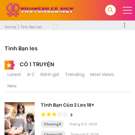
Home
Tình Bạn les
Tình Bạn les
CÓ 1 TRUYỆN
Latest
A-Z
Đánh giá
Trending
Most Views
New
Tình Bạn Của 2 Les 18+
3
Chương 11
Tháng 6 17, 2025
Chương 10
Tháng 6 17, 2025