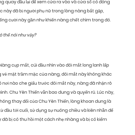
ng quay đầu lại để xem cửa ra vào và cửa sổ có đóng
ác này đã bị người phụ nữ trong lòng nàng bắt gặp,
iếng cười này gần như khiến nàng chết chìm trong đó.
ó thể nói như vậy?
Nàng cụp mắt, cúi đầu nhìn vào đôi mắt long lanh lấp
ng vẻ mặt trầm mặc của nàng, đôi mắt này không khác
có nơi nào che giấu trước đôi mắt này, nàng đã nhận rõ
ình. Chu Yên Thiển vẫn bao dung và quyến rũ. Lúc này,
không thay đổi của Chu Yên Thiển, lòng khoan dung là
 đầu tới cuối, sử dụng sự nuông chiều và kiên nhẫn để
đã bị cô thu hồi một cách nhẹ nhàng và bị cô kiểm