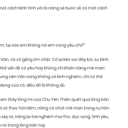
ột cách bình tĩnh và rồi nàng sẽ bước về cô một cách
 em, tại sao em không nói em cũng yêu chị?”
 Vãn, và cố gắng ôm chặt. Cô lại kéo sợi dây kia, sự bình
như thể vấn đề có yêu hay không chỉ khiến nàng mê man
hưng Liên Vãn cũng không có kinh nghiệm, chỉ có thể
ựng của cô, điều đó là không đủ.
, cảm thấy lông mi của Chu Yên Thiển quét qua lòng bàn
hỏ vô thức hôn liếm, nàng có chút mê man trong nụ hôn
xảy ra, nàng lại trải nghiệm mọi thứ, dục vọng, tình yêu,
 nữ trong lòng bàn tay.