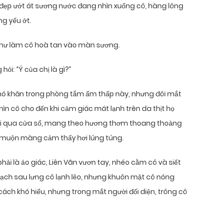
 đẹp ướt át sương nước đang nhìn xuống cô, hàng lông
ng yếu ớt.
hư làm cô hoà tan vào màn sương.
hỏi: “Ý của chị là gì?”
hó khăn trong phòng tắm ẩm thấp này, nhưng đôi mắt
n cô cho đến khi cảm giác mát lạnh trên da thịt họ
hổi qua cửa sổ, mang theo hương thơm thoang thoảng
c, muộn màng cảm thấy hơi lúng túng.
i là ảo giác, Liên Vãn vươn tay, nhéo cằm cô và siết
gạch sau lưng cô lạnh lẽo, nhưng khuôn mặt cô nóng
ách khó hiểu, nhưng trong mắt người đối diện, trông cô