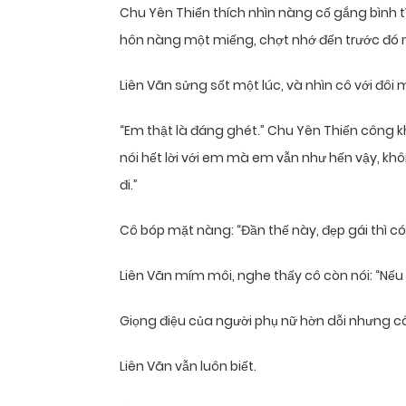
Chu Yên Thiển thích nhìn nàng cố gắng bình t
hôn nàng một miếng, chợt nhớ đến trước đó n
Liên Vãn sửng sốt một lúc, và nhìn cô với đôi m
“Em thật là đáng ghét.” Chu Yên Thiển công kha
nói hết lời với em mà em vẫn như hến vậy, k
đi.”
Cô bóp mặt nàng: “Đần thế này, đẹp gái thì có
Liên Vãn mím môi, nghe thấy cô còn nói: “Nế
Giọng điệu của người phụ nữ hờn dỗi nhưng c
Liên Vãn vẫn luôn biết.