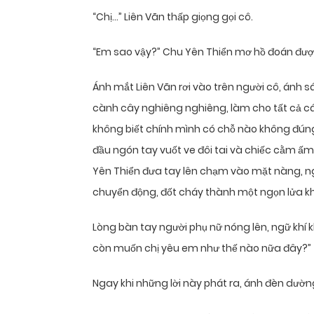
“Chị…” Liên Vãn thấp giọng gọi cô.
“Em sao vậy?” Chu Yên Thiển mơ hồ đoán đượ
Ánh mắt Liên Vãn rơi vào trên người cô, ánh 
cành cây nghiêng nghiêng, làm cho tất cả cá
không biết chính mình có chỗ nào không đúng, 
đầu ngón tay vuốt ve đôi tai và chiếc cằm ấm
Yên Thiển đưa tay lên chạm vào mặt nàng, n
chuyển động, đốt cháy thành một ngọn lửa k
Lòng bàn tay người phụ nữ nóng lên, ngữ khí
còn muốn chị yêu em như thế nào nữa đây?”
Ngay khi những lời này phát ra, ánh đèn dườn