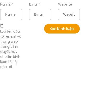
Name
*
Email
*
Website
Lưu tên của
tôi, email, và
trang web
trong trình
duyệt này
cho lần bình
luận kế tiếp
của tôi.