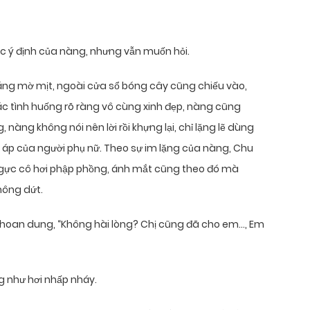
c ý định của nàng, nhưng vẫn muốn hỏi.
sáng mờ mịt, ngoài cửa sổ bóng cây cũng chiếu vào,
c tình huống rõ ràng vô cùng xinh đẹp, nàng cũng
nàng không nói nên lời rồi khựng lại, chỉ lặng lẽ dùng
 áp của người phụ nữ. Theo sự im lặng của nàng, Chu
gực cô hơi phập phồng, ánh mắt cũng theo đó mà
hông dứt.
 khoan dung, “Không hài lòng? Chị cũng đã cho em…, Em
g như hơi nhấp nháy.