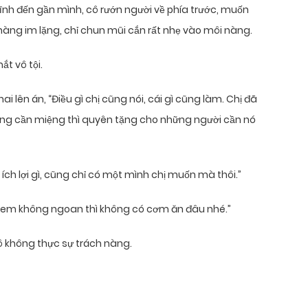
ĩnh đến gần mình, cô rướn người về phía trước, muốn
àng im lặng, chỉ chun mũi cắn rất nhẹ vào môi nàng.
ắt vô tội.
i lên án, “Điều gì chị cũng nói, cái gì cũng làm. Chị đã
hông cần miệng thì quyên tặng cho những người cần nó
 ích lợi gì, cũng chỉ có một mình chị muốn mà thôi.”
u em không ngoan thì không có cơm ăn đâu nhé.”
ô không thực sự trách nàng.