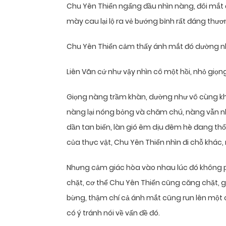
Chu Yên Thiển ngẩng đầu nhìn nàng, đôi mắt
mày cau lại lộ ra vẻ bướng bỉnh rất đáng thươ
Chu Yên Thiển cảm thấy ánh mắt đó dường n
Liên Vãn cứ như vậy nhìn cô một hồi, nhỏ giọng 
Giọng nàng trầm khàn, dường như vô cùng k
nàng lại nóng bỏng và chăm chú, nàng vẫn nhì
dần tan biến, làn gió êm dịu đêm hè đang t
của thực vật, Chu Yên Thiển nhìn đi chỗ khá
Nhưng cảm giác hòa vào nhau lúc đó không phả
chặt, cơ thể Chu Yên Thiển cũng căng chặt, 
bừng, thậm chí cả ánh mắt cũng run lên một c
có ý tránh nói về vấn đề đó.