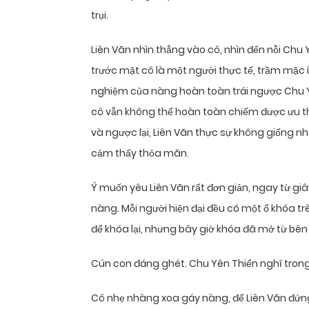
trụi.
Liên Vãn nhìn thẳng vào cô, nhìn đến nỗi Chu 
trước mặt cô là một người thực tế, trầm mặc í
nghiệm của nàng hoàn toàn trái ngược Chu Yê
cô vẫn không thể hoàn toàn chiếm được ưu thế
và ngược lại, Liên Vãn thực sự không giống n
cảm thấy thỏa mãn.
Ý muốn yêu Liên Vãn rất đơn giản, ngay từ gi
nàng. Mỗi người hiện đại đều có một ổ khóa tr
để khóa lại, nhưng bây giờ khóa đã mở từ bên
Cún con đáng ghét. Chu Yên Thiển nghĩ trong
Cô nhẹ nhàng xoa gáy nàng, để Liên Vãn đứng t