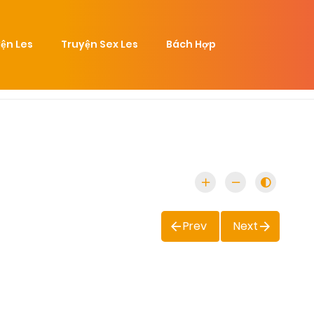
ện Les
Truyện Sex Les
Bách Hợp
Prev
Next