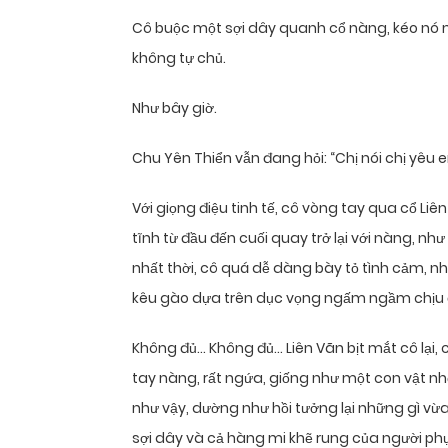
Cô buộc một sợi dây quanh cổ nàng, kéo nó m
không tự chủ.
Như bây giờ.
Chu Yên Thiển vẫn đang hỏi: “Chị nói chị yêu
Với giọng điệu tinh tế, cô vòng tay qua cổ Liên
tĩnh từ đầu đến cuối quay trở lại với nàng, 
nhất thời, cô quá dễ dàng bày tỏ tình cảm, n
kêu gào dựa trên dục vọng ngấm ngầm chịu đ
Không đủ… Không đủ… Liên Vãn bịt mắt cô lại
tay nàng, rất ngứa, giống như một con vật n
như vậy, dường như hồi tưởng lại những gì vừa 
sợi dây và cả hàng mi khẽ rung của người phụ