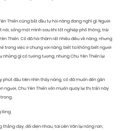
Yên Thiển cũng bắt đầu tự hỏi nàng đang nghĩ gì. Người
t nói, sống một mình sau khi tốt nghiệp phổ thông, trải
n Thiển. Cô đã hỏi thăm rất nhiều điều về nàng, nhưng
 trong việc ở chung với nàng, biết ta không biết người
hư những gì cô tưởng tượng, nhưng Chu Yên Thiển lại
ây phút đầu tiên nhìn thấy nàng, cô đã muốn đến gần
ên người, Chu Yên Thiển vốn muốn quay lại thị trấn này
 trong.
 lòng.
hẳng dậy, đối diện nhau, tai Liên Vãn lại nóng ran,