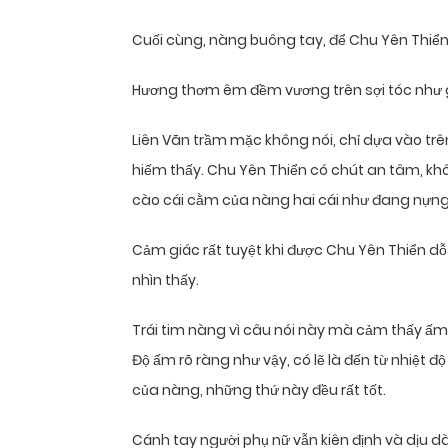
Cuối cùng, nàng buông tay, để Chu Yên Thiển
Hương thơm êm đềm vương trên sợi tóc như 
Liên Vãn trầm mặc không nói, chỉ dựa vào trên
hiếm thấy. Chu Yên Thiển có chút an tâm, khô
cào cái cằm của nàng hai cái như đang nựng 
Cảm giác rất tuyệt khi được Chu Yên Thiển dỗ 
nhìn thấy.
Trái tim nàng vì câu nói này mà cảm thấy ấm 
Độ ấm rõ ràng như vậy, có lẽ là đến từ nhiệt đ
của nàng, những thứ này đều rất tốt.
Cánh tay người phụ nữ vẫn kiên định và dịu 