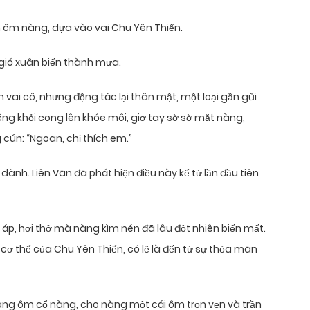
 ôm nàng, dựa vào vai Chu Yên Thiển.
gió xuân biến thành mưa.
 vai cô, nhưng động tác lại thân mật, một loại gần gũi
ng khỏi cong lên khóe môi, giơ tay sờ sờ mặt nàng,
cún: “Ngoan, chị thích em.”
dành. Liên Vãn đã phát hiện điều này kể từ lần đầu tiên
áp, hơi thở mà nàng kìm nén đã lâu đột nhiên biến mất.
ộ cơ thể của Chu Yên Thiển, có lẽ là đến từ sự thỏa mãn
dàng ôm cổ nàng, cho nàng một cái ôm trọn vẹn và trần