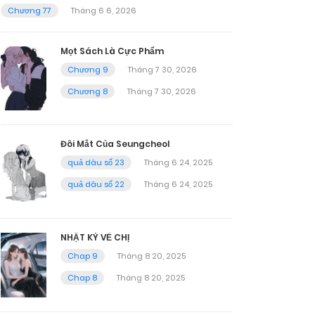
Chương 77
Tháng 6 6, 2026
Mọt Sách Là Cực Phẩm
Chương 9
Tháng 7 30, 2026
Chương 8
Tháng 7 30, 2026
Đôi Mắt Của Seungcheol
quả dâu số 23
Tháng 6 24, 2025
quả dâu số 22
Tháng 6 24, 2025
NHẬT KÝ VỀ CHỊ
Chap 9
Tháng 8 20, 2025
Chap 8
Tháng 8 20, 2025