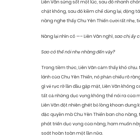
Liên Vãn sửng sốt một lúc, sau đó nhanh chó
chặt không, sau đó kiềm chế dừng lại, động t
nàng nghe thấy Chu Yên Thiển cười rất nhẹ, t
Nàng lại nhìn cô —– Liên Vãn nghĩ,
sao chị ấy c
Sao có thể nói nhẹ nhàng đến vậy?
Trong tiềm thức, Liên Vãn cảm thấy khó chịu. 
lánh của Chu Yên Thiển, nó phản chiếu rõ rà
gì vẻ rực rỡ lần đầu gặp mặt, Liên Vãn không 
tất cả những dục vọng không thể nói ra của m
Liên Vãn đột nhiên ghét bỏ lòng khoan dung 
đặc quyền mà Chu Yên Thiển ban cho nàng, từ
phát triển dục vọng của nàng, ham muốn này 
soát hoàn toàn một lần nữa.