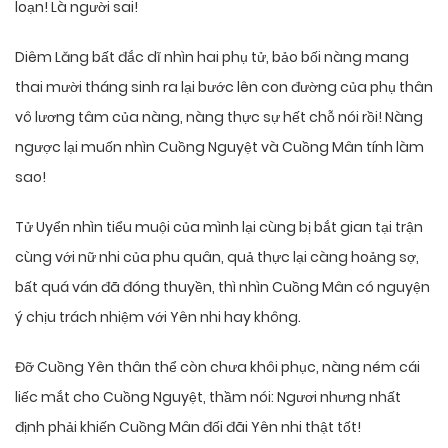
loạn! Là người sai!
Diêm Lăng bất đắc dĩ nhìn hai phụ tử, bảo bối nàng mang
thai mười tháng sinh ra lại bước lên con đường của phụ thân
vô lương tâm của nàng, nàng thực sự hết chỗ nói rồi! Nàng
ngược lại muốn nhìn Cuồng Nguyệt và Cuồng Mân tính làm
sao!
Tử Uyển nhìn tiểu muội của mình lại cùng bị bắt gian tại trận
cùng với nữ nhi của phu quân, quả thực lại càng hoảng sợ,
bất quá ván đã đóng thuyền, thì nhìn Cuồng Mân có nguyện
ý chịu trách nhiệm với Yên nhi hay không.
Đỡ Cuồng Yên thân thể còn chưa khôi phục, nàng ném cái
liếc mắt cho Cuồng Nguyệt, thầm nói: Ngươi nhưng nhất
định phải khiến Cuồng Mân đối đãi Yên nhi thật tốt!