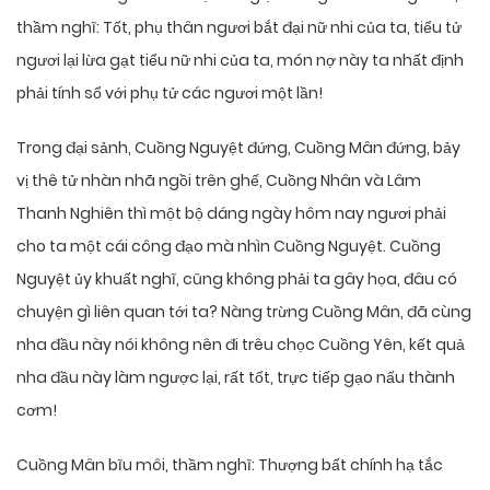
thầm nghĩ: Tốt, phụ thân ngươi bắt đại nữ nhi của ta, tiểu tử
ngươi lại lừa gạt tiểu nữ nhi của ta, món nợ này ta nhất định
phải tính sổ với phụ tử các ngươi một lần!
Trong đại sảnh, Cuồng Nguyệt đứng, Cuồng Mân đứng, bảy
vị thê tử nhàn nhã ngồi trên ghế, Cuồng Nhân và Lâm
Thanh Nghiên thì một bộ dáng ngày hôm nay ngươi phải
cho ta một cái công đạo mà nhìn Cuồng Nguyệt. Cuồng
Nguyệt ủy khuất nghĩ, cũng không phải ta gây họa, đâu có
chuyện gì liên quan tới ta? Nàng trừng Cuồng Mân, đã cùng
nha đầu này nói không nên đi trêu chọc Cuồng Yên, kết quả
nha đầu này làm ngược lại, rất tốt, trực tiếp gạo nấu thành
cơm!
Cuồng Mân bĩu môi, thầm nghĩ: Thượng bất chính hạ tắc