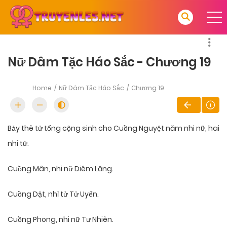
Nữ Dâm Tặc Háo Sắc - Chương 19
Home
Nữ Dâm Tặc Háo Sắc
Chương 19
Bảy thê tử tổng cộng sinh cho Cuồng Nguyệt năm nhi nữ, hai
nhi tử.
Cuồng Mân, nhi nữ Diêm Lăng.
Cuồng Dật, nhỉ tử Tử Uyển.
Cuồng Phong, nhi nữ Tư Nhiên.