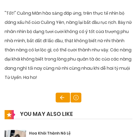
"Tốt!" Cuồng Mân hào sảng đáp ứng, trên thực tế nhìn bộ
dáng xấu hổ của Cuồng Yên, nàng lại bắt đầu rục rịch. Bảy nữ
nhân nhìn bộ dạng tươi cười không có ý tốt của trượng phu
nhà mình, bắt đắt đĩ lắc đầu, thật không biết nữ nhi thành
thân nàng có lợi lộc gì, có thể cười thành như vậy. Các nàng
đại khái không biết trong lòng phu quân tà ác của các nàng
đang nghĩ tối nay cùng nữ nhi cùng nhau khi dễ hai tỷ muội
Tử Uyển. Ha ha!
YOU MAY ALSO LIKE
Hoa Khôi Thành Nô Lệ