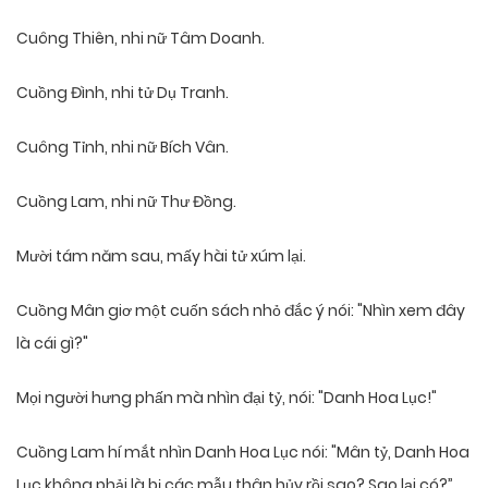
Cuông Thiên, nhi nữ Tâm Doanh.
Cuồng Đình, nhi tử Dụ Tranh.
Cuông Tỉnh, nhi nữ Bích Vân.
Cuồng Lam, nhi nữ Thư Đồng.
Mười tám năm sau, mấy hài tử xúm lại.
Cuồng Mân giơ một cuốn sách nhỏ đắc ý nói: "Nhìn xem đây
là cái gì?"
Mọi người hưng phấn mà nhìn đại tỷ, nói: "Danh Hoa Lục!"
Cuồng Lam hí mắt nhìn Danh Hoa Lục nói: "Mân tỷ, Danh Hoa
Lục không phải là bị các mẫu thân hủy rồi sao? Sao lại có?”