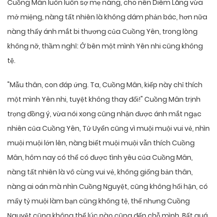
Cuồng Mân luôn luôn sợ mẹ nàng, cho nên Diêm Lăng vừa
mở miệng, nàng tất nhiên là không dám phản bác, hơn nữa
nàng thấy ánh mắt bi thương của Cuồng Yên, trong lòng
không nỡ, thầm nghĩ: Ở bên một mình Yên nhi cũng không
tệ.
"Mẫu thân, con đáp ứng. Ta, Cuồng Mân, kiếp này chỉ thích
một mình Yên nhi, tuyệt không thay đổi!" Cuồng Mân trịnh
trọng đồng ý, vừa nói xong cũng nhận được ánh mắt ngạc
nhiên của Cuồng Yên, Tử Uyển cũng vì muội muội vui vẻ, nhìn
muội muội lớn lên, nàng biết muội muội vẫn thích Cuồng
Mân, hôm nay có thể có được tình yêu của Cuồng Mân,
nàng tất nhiên là vô cùng vui vẻ, không giống bản thân,
nàng ai oán mà nhìn Cuồng Nguyệt, cũng không hối hận, có
mấy tỷ muội làm bạn cũng không tệ, thế nhưng Cuồng
Nguyệt cũng không thể lúc nào cũng đến chỗ mình. Bất quá,