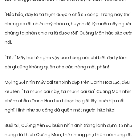
"Hắc hắc, đây là ta trộm được ở chỗ sư công. Trong này thế
nhưng có rất nhiều mỹ nhân a, huynh đệ tỷ muội mấy người
chúng ta phân chia ra là được rồi!" Cuồng Mân háo sắc cười
nói.
"Tốt!" Mấy hài tử nghe vậy cao hứng nói, chỉ biết đại tỷ làm
cái gì cũng không quên cho các nàng một phần!
Mọi người nhìn mấy cái tên xinh đẹp trên Danh Hoa Lục, đều
kêu lên: "Ta muốn cái này, ta muốn cái kia" Cuồng Mân nhìn
chằm chằm Danh Hoa Lục bị bọn họ giật lấy, cười híp mắt
nghĩ: Hình như sư công đã quên một người, hắc hắc!
Buổi tối, Cuồng Yên ưu buồn nhìn ánh trăng lãnh đạm, từ nhỏ
nàng đã thích Cuồng Mân, thế nhưng phụ thân nói nàng rất