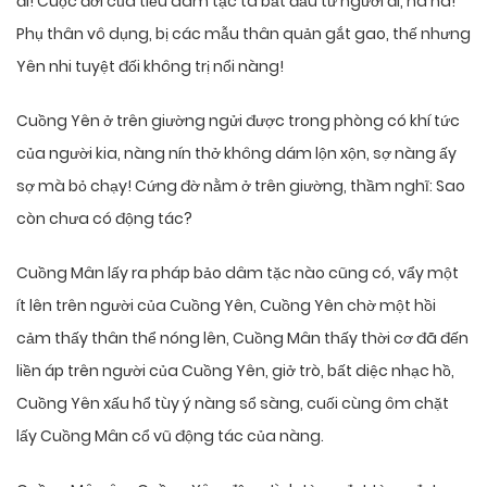
đi! Cuộc đời của tiểu dâm tặc ta bắt đầu từ người đi, ha ha!
Phụ thân vô dụng, bị các mẫu thân quản gắt gao, thế nhưng
Yên nhi tuyệt đối không trị nổi nàng!
Cuồng Yên ở trên giường ngửi được trong phòng có khí tức
của người kia, nàng nín thở không dám lộn xộn, sợ nàng ấy
sợ mà bỏ chạy! Cứng đờ nằm ở trên giường, thầm nghĩ: Sao
còn chưa có động tác?
Cuồng Mân lấy ra pháp bảo dâm tặc nào cũng có, vẩy một
ít lên trên người của Cuồng Yên, Cuồng Yên chờ một hồi
cảm thấy thân thể nóng lên, Cuồng Mân thấy thời cơ đã đến
liền áp trên người của Cuồng Yên, giở trò, bất diệc nhạc hồ,
Cuồng Yên xấu hổ tùy ý nàng sổ sàng, cuối cùng ôm chặt
lấy Cuồng Mân cổ vũ động tác của nàng.