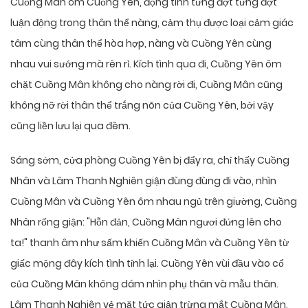
Cuồng Mân ôm Cuồng Yên, động tình từng đợt từng đợt
luận động trong thân thể nàng, cảm thụ được loại cảm giác
tâm cùng thân thể hòa hợp, nàng và Cuồng Yên cùng
nhau vui sướng mà rên rỉ. Kích tình qua đi, Cuồng Yên ôm
chặt Cuồng Mân không cho nàng rời đi, Cuồng Mân cũng
không nỡ rời thân thể trắng nõn của Cuồng Yên, bởi vậy
cũng liền lưu lại qua đêm.
Sáng sớm, cửa phòng Cuồng Yên bị đẩy ra, chỉ thấy Cuồng
Nhân và Lâm Thanh Nghiên giận đùng đùng đi vào, nhìn
Cuồng Mân và Cuồng Yên ôm nhau ngủ trên giường, Cuồng
Nhân rống giận: "Hỗn đản, Cuồng Mân ngươi đứng lên cho
ta!" thanh âm như sấm khiến Cuồng Mân và Cuồng Yên từ
giấc mộng đây kích tình tỉnh lại. Cuồng Yên vùi đầu vào cổ
của Cuồng Mân không dám nhìn phụ thân và mẫu thân.
Lâm Thanh Nghiên vẻ mặt tức giận trừng mắt Cuồng Mân,