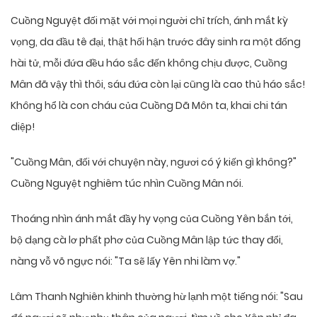
Cuồng Nguyệt đối mặt với mọi người chỉ trích, ánh mắt kỳ
vọng, da đầu tê đại, thật hối hận trước đây sinh ra một đống
hài tử, mỗi đứa đều háo sắc đến không chịu được, Cuồng
Mân đã vậy thì thôi, sáu đứa còn lại cũng là cao thủ háo sắc!
Không hổ là con cháu của Cuồng Dã Môn ta, khai chi tán
diệp!
"Cuồng Mân, đối với chuyện này, ngươi có ý kiến gì không?"
Cuồng Nguyệt nghiêm túc nhìn Cuồng Mân nói.
Thoáng nhìn ánh mắt đầy hy vọng của Cuồng Yên bắn tới,
bộ dạng cà lơ phất phơ của Cuồng Mân lập tức thay đổi,
nàng vỗ võ ngực nói: "Ta sẽ lấy Yên nhi làm vợ."
Lâm Thanh Nghiên khinh thường hừ lạnh một tiếng nói: "Sau