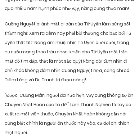
qua nhiều năm hạnh phúc như vậy, nàng cũng thỏa mãn!
Cuồng Nguyệt bị ánh mắt ai oán của Tử Uyển làm sửng sốt,
thầm nghĩ: Xem ra đêm nay phải bồi thường cho bảo bối Tử
Uyển thật tốt! Nàng ám muội nhìn Tử Uyển cười cười, trong
nụ cười mang theo trêu chọc, khiến cho Tử Uyển một trận
mặt đỏ tim đập, thật là một sắc quỷ! Nàng dời tầm nhìn đi
chỗ khác không dám nhìn Cuồng Nguyệt nữa, cũng chỉ có
Diêm Lăng và Dụ Tranh trị được nàng!
"Được, Cuồng Mân, ngươi đã hứa hẹn, vậy cũng không sợ ăn
Chuyên Nhất Hoàn của ta đi?" Lâm Thanh Nghiên từ tay áo
xuất ra một viên thuốc, Chuyên Nhất Hoàn không cần nói
cũng biết chính là người ăn thuốc này vào, cả đời chỉ thích
một người.