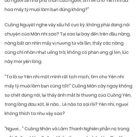
đó ngươi sẽ như phụ thân của ngươi, tìm về cho Yên nhỉ đa
hoa mấy tỷ muội làm bạn đúng không?"
Cuồng Nguyệt nghe vậy xấu hổ cực kỳ, không phải đang nói
chuyện của Mân nhi sao? Tại sao lại bay đến trên đầu nàng,
nàng bất an nhìn mấy vị nương tử vài lần, thấy các nàng
cũng chỉ nhàn nhạt uống trà, không có phản ứng gì lớn, lúc
này mới yên lòng.
"Ta là sợ Yên nhi một mình rất tịch mịch, tìm cho Yên nhi
mấy tỷ muội làm bạn cũng tốt!" Cuồng Mân cây ngay không
sợ chết đứng nói, lại thấy ánh mắt bi thương của Cuồng Yên,
trong lòng đau xót, lẽ nào… Lẽ nào ta sai rồi? Yên nhi, ngươi
không thích ta như vậy sao?
"Ngươi… " Cuồng Nhân và Lâm Thanh Nghiên phẫn nộ trừng