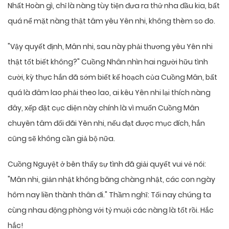
Nhất Hoàn gì, chỉ là nàng tùy tiện đưa ra thử nha đầu kia, bất
quá nể mặt nàng thật tâm yêu Yên nhi, không thèm so đo.
"Vậy quyết định, Mân nhi, sau này phải thương yêu Yên nhi
thật tốt biết không?" Cuồng Nhân nhìn hai người hữu tình
cười, kỳ thực hắn đã sớm biết kế hoạch của Cuồng Mân, bất
quá là đâm lao phải theo lao, ai kêu Yên nhi lại thích nàng
đây, xếp đặt cục diện này chính là vì muốn Cuồng Mân
chuyên tâm đối đãi Yên nhi, nếu đạt được mục đích, hắn
cũng sẽ không cần giả bộ nữa.
Cuồng Nguyệt ở bên thấy sự tình đã giải quyết vui vẻ nói:
"Mân nhi, giản nhật không băng chàng nhật, các con ngày
hôm nay liền thành thân đi." Thầm nghĩ: Tối nay chúng ta
cùng nhau động phòng với tỷ muội các nàng là tốt rồi. Hắc
hắc!