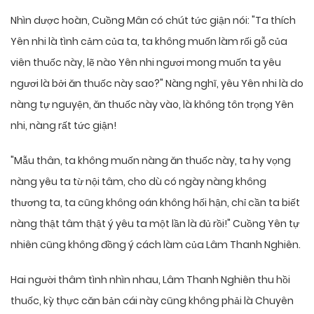
Nhìn dược hoàn, Cuồng Mân có chút tức giận nói: "Ta thích
Yên nhi là tình cảm của ta, ta không muốn làm rối gỗ của
viên thuốc này, lẽ nào Yên nhi ngươi mong muốn ta yêu
ngươi là bởi ăn thuốc này sao?" Nàng nghĩ, yêu Yên nhi là do
nàng tự nguyện, ăn thuốc này vào, là không tôn trọng Yên
nhi, nàng rất tức giận!
"Mẫu thân, ta không muốn nàng ăn thuốc này, ta hy vọng
nàng yêu ta từ nội tâm, cho dù có ngày nàng không
thương ta, ta cũng không oán không hối hận, chỉ cần ta biết
nàng thật tâm thật ý yêu ta một lần là đủ rồi!" Cuồng Yên tự
nhiên cũng không đồng ý cách làm của Lâm Thanh Nghiên.
Hai người thâm tình nhìn nhau, Lâm Thanh Nghiên thu hồi
thuốc, kỳ thực căn bản cái này cũng không phải là Chuyên