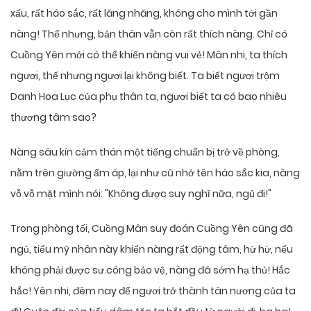
xấu, rất háo sắc, rất lăng nhăng, không cho mình tới gần
nàng! Thế nhưng, bản thân vẫn còn rất thích nàng. Chỉ có
Cuồng Yên mới có thể khiến nàng vui vẻ! Mân nhi, ta thích
ngươi, thế nhưng ngươi lại không biết. Ta biết ngươi trộm
Danh Hoa Lục của phụ thân ta, ngươi biết ta có bao nhiêu
thương tâm sao?
Nàng sâu kín cảm thán một tiếng chuẩn bị trở về phòng,
nằm trên giường ấm áp, lại như cũ nhớ tên háo sắc kia, nàng
vỗ vỗ mặt mình nói: "Không được suy nghĩ nữa, ngủ đi!"
Trong phòng tối, Cuồng Mân suy đoán Cuồng Yên cũng đã
ngủ, tiểu mỹ nhân này khiến nàng rất động tâm, hừ hừ, nếu
không phải được sư công bảo vệ, nàng đã sớm hạ thủ! Hắc
hắc! Yên nhi, đêm nay để ngươi trở thành tân nương của ta