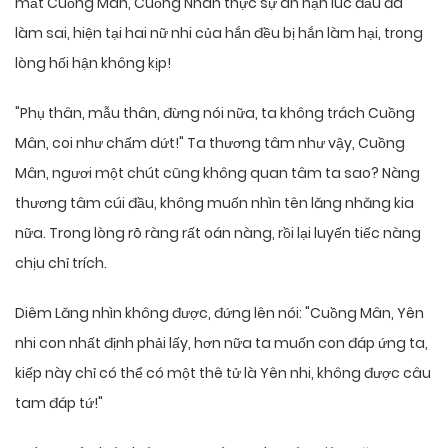
mắt Cuồng Mân, Cuồng Nhân thực sự ân hận lúc đầu đã
làm sai, hiện tại hai nữ nhi của hắn đều bị hắn làm hại, trong
lòng hối hận không kịp!
"Phụ thân, mẫu thân, đừng nói nữa, ta không trách Cuồng
Mân, coi như chấm dứt!" Ta thương tâm như vậy, Cuồng
Mân, ngươi một chút cũng không quan tâm ta sao? Nàng
thương tâm cúi đầu, không muốn nhìn tên lăng nhăng kia
nữa. Trong lòng rõ ràng rất oán nàng, rồi lại luyến tiếc nàng
chịu chỉ trích.
Diêm Lăng nhìn không được, đứng lên nói: "Cuồng Mân, Yên
nhi con nhất định phải lấy, hơn nữa ta muốn con đáp ứng ta,
kiếp này chỉ có thể có một thê tử là Yên nhi, không được câu
tam đáp tứ!"