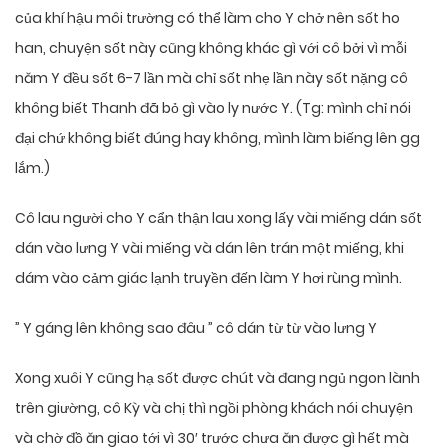
của khí hậu môi trường có thể làm cho Y chở nên sốt ho
han, chuyện sốt này cũng không khác gì với cô bởi vì mỗi
năm Y đều sốt 6-7 lần mà chỉ sốt nhẹ lần này sốt nặng cô
không biết Thanh đã bỏ gì vào ly nước Y. (Tg: mình chỉ nói
đại chứ không biết đúng hay không, mình làm biếng lên gg
lắm.)
Cô lau người cho Y cẩn thận lau xong lấy vài miếng dán sốt
dán vào lưng Y vài miếng và dán lên trán một miếng, khi
dám vào cảm giác lạnh truyền đến làm Y hơi rùng mình.
” Y gáng lên không sao đâu ” cô dán từ từ vào lưng Y
Xong xuôi Y cũng hạ sốt được chút và đang ngủ ngon lành
trên giường, cô Kỳ và chị thì ngồi phòng khách nói chuyện
và chờ đồ ăn giao tới vì 30′ trước chưa ăn được gì hết mà