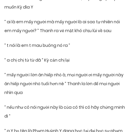
muốn Kỳ dìa Y
” ai là em mấy người mà mấy người là ai sao tự nhiên nói
em mấy người? ” Thanh ra vẻ mặt khó chịu lùi về sau
” t nói là em t mau buông nó ra ”
” a chị chị từ từ đã ” Kỳ cản chị lại
” mấy người ỉ lớn ăn hiếp nhỏ à, mọi người ơi mấy người này
ăn hiếp người nhỏ tuổi hơn nè ” Thanh la lớn để mọi người
nhìn qua
” nếu như cô nói người này là của cô thì cô hãy chứng minh
đi “
” a Y họ tên là Phạm Huỳnh Y đang học tại đại học sư phạm