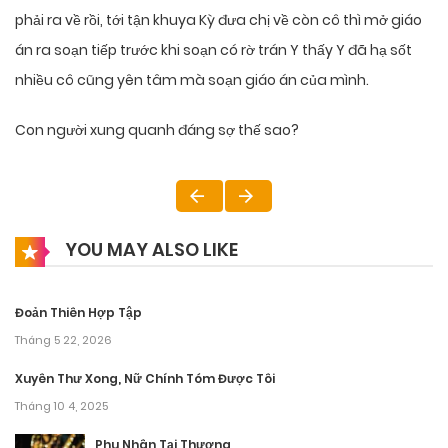
phải ra về rồi, tới tận khuya Kỳ đưa chị về còn cô thì mở giáo
án ra soạn tiếp trước khi soạn có rờ trán Y thấy Y đã hạ sốt
nhiều cô cũng yên tâm mà soạn giáo án của mình.
Con người xung quanh đáng sợ thế sao?
YOU MAY ALSO LIKE
Đoản Thiên Hợp Tập
Tháng 5 22, 2026
Xuyên Thư Xong, Nữ Chính Tóm Được Tôi
Tháng 10 4, 2025
Phu Nhân Tại Thượng