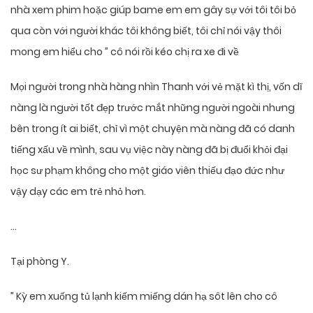
nhà xem phim hoặc giúp bame em em gây sự với tôi tôi bỏ
qua còn với người khác tôi không biết, tôi chỉ nói vậy thôi
mong em hiểu cho ” cô nói rồi kéo chị ra xe đi về
Mọi người trong nhà hàng nhìn Thanh với vẻ mặt kì thị, vốn dĩ
nàng là người tốt đẹp trước mắt những người ngoài nhưng
bên trong ít ai biết, chỉ vì một chuyện mà nàng đã có danh
tiếng xấu về mình, sau vụ việc này nàng đã bị đuổi khỏi đại
học sư phạm không cho một giáo viên thiếu đạo đức như
vậy dạy các em trẻ nhỏ hơn.
…
Tại phòng Y.
” Kỳ em xuống tủ lạnh kiếm miếng dán hạ sôt lên cho cô