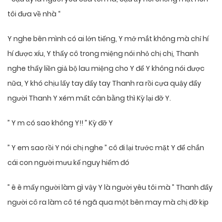
tôi đưa về nhà “
Y nghe bên mình có ai lớn tiếng, Y mở mắt không mà chỉ hí
hí được xíu, Y thấy cô trong miệng nói nhỏ chị chị, Thanh
nghe thấy liền giả bộ lau miệng cho Y để Y không nói được
nữa, Y khó chịu lấy tay đẩy tay Thanh ra rồi cựa quậy đẩy
người Thanh Y xém mất cân bằng thì Kỳ lại đỡ Y.
” Y m có sao không Y!! ” Kỳ đỡ Y
” Y em sao rồi Y nói chị nghe ” cô đi lại trước mặt Y để chắn
cái con người mưu kế nguy hiểm đó
” ê ê mấy người làm gì vậy Y là người yêu tôi mà ” Thanh đẩy
người cô ra làm cô té ngã qua một bên may mà chị đỡ kịp