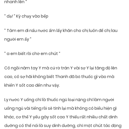
nhanh lên “
” dạ! ” Kỳ chạy vào bếp
” Tâm em đi nấu nước ấm lấy khăn cho chị luôn để chị lau
người em ấy ”
” a em biết rồi chờ em chút “
Cô ngồi năm tay Y mà cứ rờ trán Y vài sợ Y lại tăng độ lên
cao, cô sợ hãi không biết Thanh đã bỏ thuốc gì vào mà
khiến Y sốt cao đến như vậy.
Ly nước Y uống chỉ là thuốc ngủ loại nặng chỉ làm người
uống ngủ vài tiếng rồi sẽ tỉnh lại mà không có biểu hiện gì
khác, cơ thể Y yếu gây sốt cao Y thiếu rất nhiều chất dinh
dưỡng có thể nói là suy dinh dưỡng, chỉ một chút tác động