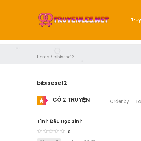
Truy
Home
bibisese12
bibisese12
CÓ 2 TRUYỆN
Order by
La
Tình Đầu Học Sinh
0