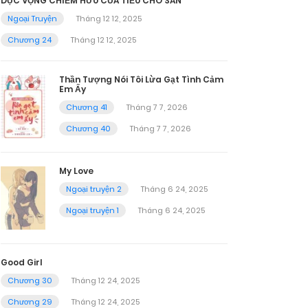
DỤC VỌNG CHIẾM HỮU CỦA TIỂU CHÓ SĂN
Ngoại Truyện
Tháng 12 12, 2025
Chương 24
Tháng 12 12, 2025
Thần Tượng Nói Tôi Lừa Gạt Tình Cảm
Em Ấy
Chương 41
Tháng 7 7, 2026
Chương 40
Tháng 7 7, 2026
My Love
Ngoại truyện 2
Tháng 6 24, 2025
Ngoại truyện 1
Tháng 6 24, 2025
Good Girl
Chương 30
Tháng 12 24, 2025
Chương 29
Tháng 12 24, 2025