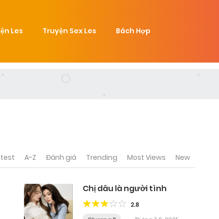
ện Les
Truyện Sex Les
Bách Hợp
test
A-Z
Đánh giá
Trending
Most Views
New
Chị dâu là người tình
2.8