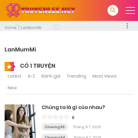
Home
LanMumMi
LanMumMi
CÓ 1 TRUYỆN
Latest
A-Z
Đánh giá
Trending
Most Views
New
Chúng ta là gì của nhau?
0
Chương 55
Tháng 9 7, 2025
Chương 54
Tháng 9 7, 2025