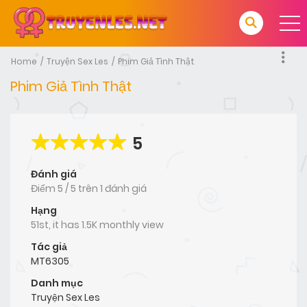
Home
Truyện Sex Les
Phim Giả Tình Thật
Phim Giả Tình Thật
5
Đánh giá
Điểm
5
/
5
trên
1 đánh giá
Hạng
51st, it has 1.5K monthly view
Tác giả
MT6305
Danh mục
Truyện Sex Les