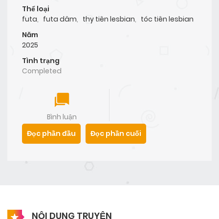
Thể loại
futa
,
futa dâm
,
thy tiên lesbian
,
tóc tiên lesbian
Năm
2025
Tình trạng
Completed
Bình luận
Đọc phần đầu
Đọc phần cuối
NỘI DUNG TRUYỆN