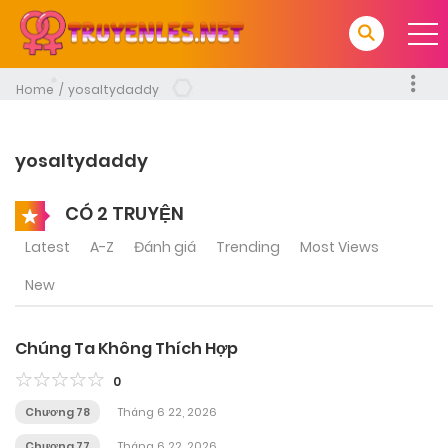
Home
yosaltydaddy
yosaltydaddy
CÓ 2 TRUYỆN
Latest
A-Z
Đánh giá
Trending
Most Views
New
Chúng Ta Không Thích Hợp
0
Chương 78
Tháng 6 22, 2026
Chương 77
Tháng 6 22, 2026