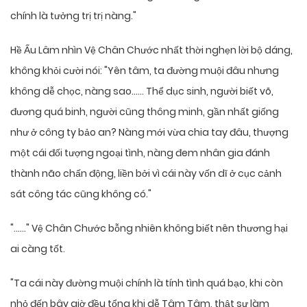
chính là tưởng trị trị nàng."
Hề Ấu Lâm nhìn Vệ Chân Chước nhất thời nghẹn lời bộ dáng,
không khỏi cười nói: "Yên tâm, ta đường muội đâu nhưng
không dễ chọc, nàng sao…… Thể dục sinh, người biết võ,
đương quá binh, người cũng thông minh, gần nhất giống
như ở công ty bảo an? Nàng mới vừa chia tay đâu, thượng
một cái đối tượng ngoại tình, nàng đem nhân gia đánh
thành não chấn động, liền bởi vì cái này vốn dĩ ở cục cảnh
sát công tác cũng không có."
"……" Vệ Chân Chước bỗng nhiên không biết nên thương hại
ai càng tốt.
"Ta cái này đường muội chính là tính tình quá bạo, khi còn
nhỏ đến bây giờ đều tổng khi dễ Tâm Tâm, thật sự làm