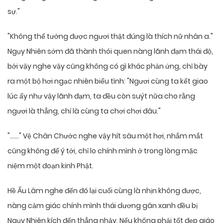
sự."
"Không thể tưởng được ngươi thật đúng là thích nữ nhân a."
Ngụy Nhiên sớm đã thành thói quen nàng lãnh đạm thái độ,
bởi vậy nghe vậy cũng không có gì khác phản ứng, chỉ bày
ra một bộ hơi ngạc nhiên biểu tình: "Ngươi cùng ta kết giao
lúc ấy như vậy lãnh đạm, ta đều còn suýt nữa cho rằng
ngươi là thẳng, chỉ là cùng ta chơi chơi đâu."
"……" Vệ Chân Chước nghe vậy hít sâu một hơi, nhắm mắt
cũng không để ý tới, chỉ lo chính mình ở trong lòng mặc
niệm một đoạn kinh Phật.
Hề Ấu Lâm nghe đến đó lại cuối cùng là nhịn không được,
nàng cảm giác chính mình thái dương gân xanh đều bị
Ngụy Nhiên kích đến thẳng nhảy. Nếu không phải tốt đẹp giáo