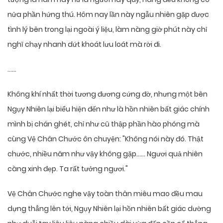
nửa phần hứng thú. Hôm nay lần này ngẫu nhiên gặp được
tình lý bên trong lại ngoài ý liệu, làm nàng giờ phút này chỉ
nghĩ chạy nhanh dứt khoát lưu loát mà rời đi.
……
Không khí nhất thời tương đương cứng đờ, nhưng một bên
Ngụy Nhiên lại biểu hiện đến như là hồn nhiên bất giác chính
mình bị chán ghét, chỉ như cũ thập phần hào phóng mà
cùng Vệ Chân Chước ôn chuyện: "Không nói này đó. Thật
chước, nhiều năm như vậy không gặp…… Ngươi quả nhiên
càng xinh đẹp. Ta rất tưởng ngươi."
Vệ Chân Chước nghe vậy toàn thân miêu mao đều mau
dựng thẳng lên tới, Ngụy Nhiên lại hồn nhiên bất giác dường