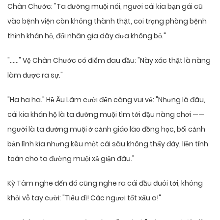
Chân Chước: "Ta đường muội nói, ngươi cái kia bạn gái cũ
vào bệnh viện còn không thành thật, coi trọng phòng bệnh
thỉnh khán hộ, đối nhân gia dây dưa không bỏ."
"……" Vệ Chân Chước có điểm đau đầu: "Này xác thật là nàng
làm được ra sự."
"Ha ha ha." Hề Ấu Lâm cười đến càng vui vẻ: "Nhưng là đâu,
cái kia khán hộ là ta đường muội tìm tới đậu nàng chơi ——
người là ta đường muội ở cảnh giáo lão đồng học, bối cảnh
bản lĩnh kia nhưng kêu một cái sâu không thấy đáy, liền tính
toán cho ta đường muội xả giận đâu."
Kỳ Tâm nghe đến đó cũng nghe ra cái đầu đuôi tới, không
khỏi vỗ tay cười: "Tiểu dì! Các ngươi tốt xấu a!"