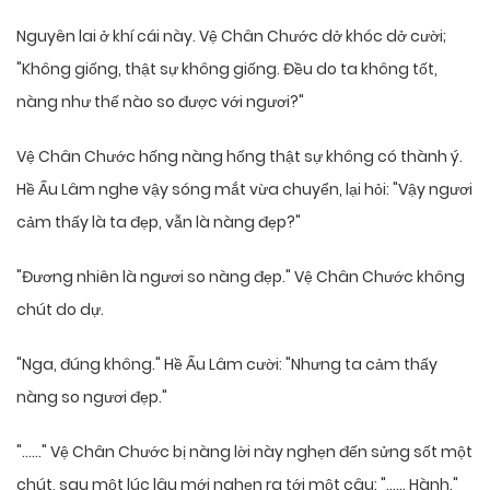
Nguyên lai ở khí cái này. Vệ Chân Chước dở khóc dở cười;
"Không giống, thật sự không giống. Đều do ta không tốt,
nàng như thế nào so được với ngươi?"
Vệ Chân Chước hống nàng hống thật sự không có thành ý.
Hề Ấu Lâm nghe vậy sóng mắt vừa chuyển, lại hỏi: "Vậy ngươi
cảm thấy là ta đẹp, vẫn là nàng đẹp?"
"Đương nhiên là ngươi so nàng đẹp." Vệ Chân Chước không
chút do dự.
"Nga, đúng không." Hề Ấu Lâm cười: "Nhưng ta cảm thấy
nàng so ngươi đẹp."
"……" Vệ Chân Chước bị nàng lời này nghẹn đến sửng sốt một
chút, sau một lúc lâu mới nghẹn ra tới một câu: "…… Hành."