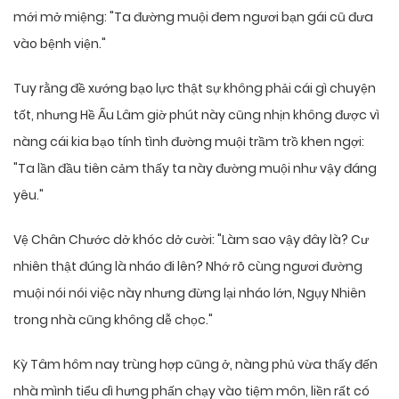
mới mở miệng: "Ta đường muội đem ngươi bạn gái cũ đưa
vào bệnh viện."
Tuy rằng đề xướng bạo lực thật sự không phải cái gì chuyện
tốt, nhưng Hề Ấu Lâm giờ phút này cũng nhịn không được vì
nàng cái kia bạo tính tình đường muội trầm trồ khen ngợi:
"Ta lần đầu tiên cảm thấy ta này đường muội như vậy đáng
yêu."
Vệ Chân Chước dở khóc dở cười: "Làm sao vậy đây là? Cư
nhiên thật đúng là nháo đi lên? Nhớ rõ cùng ngươi đường
muội nói nói việc này nhưng đừng lại nháo lớn, Ngụy Nhiên
trong nhà cũng không dễ chọc."
Kỳ Tâm hôm nay trùng hợp cũng ở, nàng phủ vừa thấy đến
nhà mình tiểu dì hưng phấn chạy vào tiệm môn, liền rất có