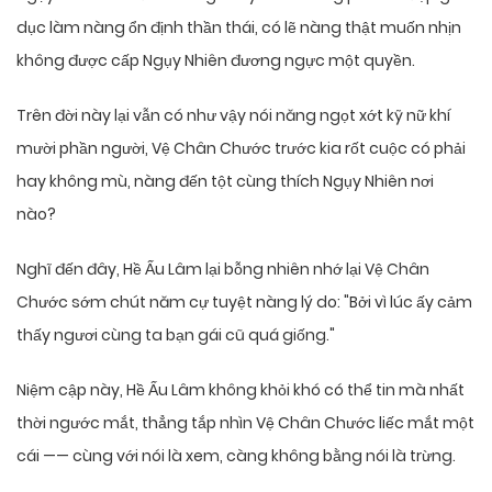
dục làm nàng ổn định thần thái, có lẽ nàng thật muốn nhịn
không được cấp Ngụy Nhiên đương ngực một quyền.
Trên đời này lại vẫn có như vậy nói năng ngọt xớt kỹ nữ khí
mười phần người, Vệ Chân Chước trước kia rốt cuộc có phải
hay không mù, nàng đến tột cùng thích Ngụy Nhiên nơi
nào?
Nghĩ đến đây, Hề Ấu Lâm lại bỗng nhiên nhớ lại Vệ Chân
Chước sớm chút năm cự tuyệt nàng lý do: "Bởi vì lúc ấy cảm
thấy ngươi cùng ta bạn gái cũ quá giống."
Niệm cập này, Hề Ấu Lâm không khỏi khó có thể tin mà nhất
thời ngước mắt, thẳng tắp nhìn Vệ Chân Chước liếc mắt một
cái —— cùng với nói là xem, càng không bằng nói là trừng.