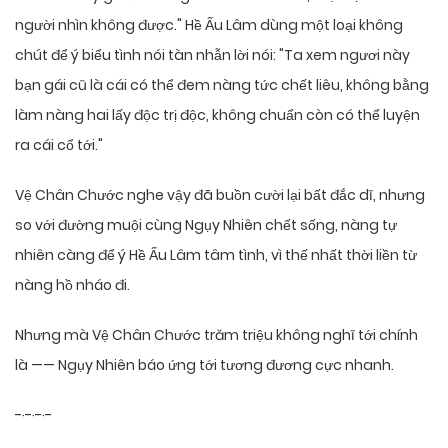
người nhìn không được." Hề Ấu Lâm dùng một loại không
chút để ý biểu tình nói tàn nhẫn lời nói: "Ta xem ngươi này
bạn gái cũ là cái có thể đem nàng tức chết liêu, không bằng
làm nàng hai lấy độc trị độc, không chuẩn còn có thể luyện
ra cái cổ tới."
Vệ Chân Chước nghe vậy đã buồn cười lại bất đắc dĩ, nhưng
so với đường muội cùng Ngụy Nhiên chết sống, nàng tự
nhiên càng để ý Hề Ấu Lâm tâm tình, vì thế nhất thời liền từ
nàng hồ nháo đi.
Nhưng mà Vệ Chân Chước trăm triệu không nghĩ tới chính
là —— Ngụy Nhiên báo ứng tới tương đương cực nhanh.
-·-·-·-