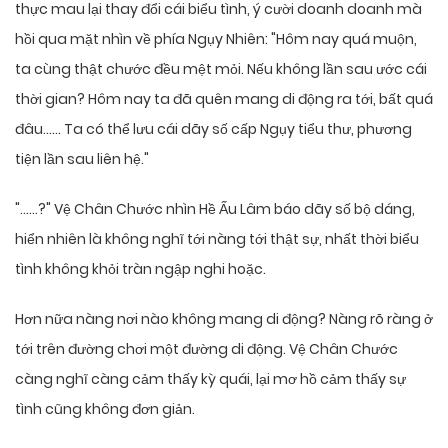
thực mau lại thay đổi cái biểu tình, ý cười doanh doanh mà
hồi qua mặt nhìn về phía Ngụy Nhiên: "Hôm nay quá muộn,
ta cùng thật chước đều mệt mỏi. Nếu không lần sau ước cái
thời gian? Hôm nay ta đã quên mang di động ra tới, bất quá
đâu…… Ta có thể lưu cái dãy số cấp Ngụy tiểu thư, phương
tiện lần sau liên hệ."
"……?" Vệ Chân Chước nhìn Hề Ấu Lâm báo dãy số bộ dáng,
hiển nhiên là không nghĩ tới nàng tới thật sự, nhất thời biểu
tình không khỏi tràn ngập nghi hoặc.
Hơn nữa nàng nơi nào không mang di động? Nàng rõ ràng ở
tới trên đường chơi một đường di động. Vệ Chân Chước
càng nghĩ càng cảm thấy kỳ quái, lại mơ hồ cảm thấy sự
tình cũng không đơn giản.