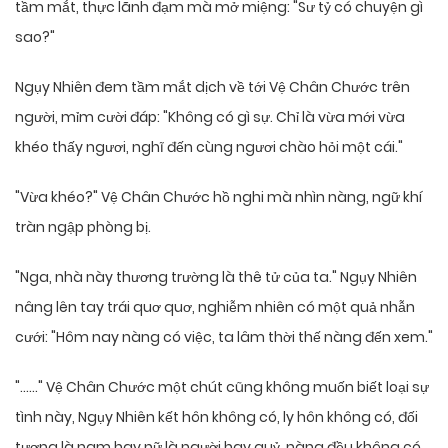
tầm mắt, thực lãnh đạm mà mở miệng: "Sư tỷ có chuyện gì
sao?"
Ngụy Nhiên đem tầm mắt dịch về tới Vệ Chân Chước trên
người, mỉm cười đáp: "Không có gì sự. Chỉ là vừa mới vừa
khéo thấy ngươi, nghĩ đến cùng ngươi chào hỏi một cái."
"Vừa khéo?" Vệ Chân Chước hồ nghi mà nhìn nàng, ngữ khí
tràn ngập phòng bị.
"Nga, nhà này thương trường là thê tử của ta." Ngụy Nhiên
nâng lên tay trái quơ quơ, nghiễm nhiên có một quả nhẫn
cưới: "Hôm nay nàng có việc, ta lâm thời thế nàng đến xem."
"……" Vệ Chân Chước một chút cũng không muốn biết loại sự
tình này, Ngụy Nhiên kết hôn không có, ly hôn không có, đối
tượng là nam hay nữ là người hay quỷ, nàng đều không có