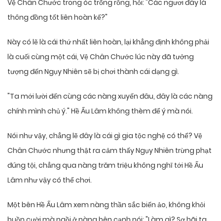
Vệ Chân Chước trong óc trống rỗng, hỏi: "Các ngươi đây là
thông đồng tốt liên hoàn kế?"
Này có lẽ là cái thứ nhất liên hoàn, lại khẳng định không phải
là cuối cùng một cái, Vệ Chân Chước lúc này đã tưởng
tượng đến Ngụy Nhiên sẽ bị chơi thành cái dạng gì.
"Ta mới lười đến cùng các nàng xuyến đâu, đây là các nàng
chính mình chủ ý." Hề Ấu Lâm không thèm để ý mà nói.
Nói như vậy, chẳng lẽ đây là cái gì gia tộc nghệ có thể? Vệ
Chân Chước nhưng thật ra cảm thấy Ngụy Nhiên trừng phạt
đúng tội, chẳng qua nàng trăm triệu không nghĩ tới Hề Ấu
Lâm như vậy có thể chơi.
Một bên Hề Ấu Lâm xem nàng thần sắc biến ảo, không khỏi
buồn cười mà ngồi ở nàng bên cạnh nói: "Làm gì? Sợ hãi ta