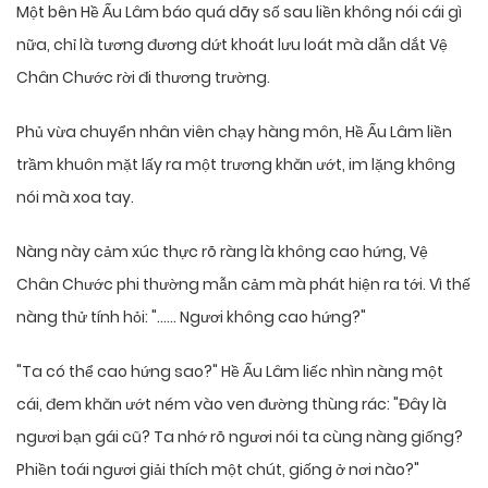
Một bên Hề Ấu Lâm báo quá dãy số sau liền không nói cái gì
nữa, chỉ là tương đương dứt khoát lưu loát mà dẫn dắt Vệ
Chân Chước rời đi thương trường.
Phủ vừa chuyển nhân viên chạy hàng môn, Hề Ấu Lâm liền
trầm khuôn mặt lấy ra một trương khăn ướt, im lặng không
nói mà xoa tay.
Nàng này cảm xúc thực rõ ràng là không cao hứng, Vệ
Chân Chước phi thường mẫn cảm mà phát hiện ra tới. Vì thế
nàng thử tính hỏi: "…… Ngươi không cao hứng?"
"Ta có thể cao hứng sao?" Hề Ấu Lâm liếc nhìn nàng một
cái, đem khăn ướt ném vào ven đường thùng rác: "Đây là
ngươi bạn gái cũ? Ta nhớ rõ ngươi nói ta cùng nàng giống?
Phiền toái ngươi giải thích một chút, giống ở nơi nào?"