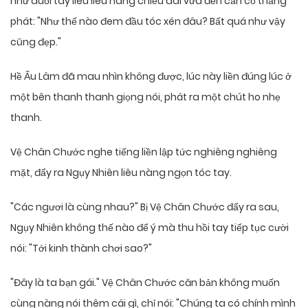
như duỗi tay liêu liêu nàng chiều dài vừa đến cần cổ thẳng
phát: "Như thế nào đem đầu tóc xén đâu? Bất quá như vậy
cũng đẹp."
Hề Ấu Lâm đã mau nhìn không được, lúc này liền đúng lúc ở
một bên thanh thanh giọng nói, phát ra một chút ho nhẹ
thanh.
Vệ Chân Chước nghe tiếng liền lập tức nghiêng nghiêng
mặt, đẩy ra Ngụy Nhiên liêu nàng ngọn tóc tay.
"Các ngươi là cùng nhau?" Bị Vệ Chân Chước đẩy ra sau,
Ngụy Nhiên không thế nào để ý mà thu hồi tay tiếp tục cười
nói: "Tới kinh thành chơi sao?"
"Đây là ta bạn gái." Vệ Chân Chước căn bản không muốn
cùng nàng nói thêm cái gì, chỉ nói: "Chúng ta có chính mình