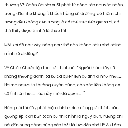
thường Vệ Chân Chước xuất phát từ công tác nguyên nhân,
trong đầu nhớ không ít khách hàng số di động, có thậm chí
tưởng đều không cần tưởng là có thể trực tiếp gạt ra đi, có
thể thấy được trí nhớ là thực tốt.
Một khi đã như vậy, nàng như thế nào không chịu nhớ chính
mình số di động?
Vệ Chân Chước lập tức giải thích nói: "Người khác dãy số
không thường đánh, ta sợ đã quên liền cố tình đi nhớ nhớ……
Nhưng ngươi ta thường xuyên dùng, cho nên liền không có
cố tình đi nhớ…… Lúc này mới đã quên……"
Nàng nói tới đây phát hiện chính mình càng giải thích càng
gượng ép, căn bản toàn bộ nhi chính là ngụy biện, huống chi
nói đến cùng nàng cũng xác thật là lười đến nhớ Hề Ấu Lâm