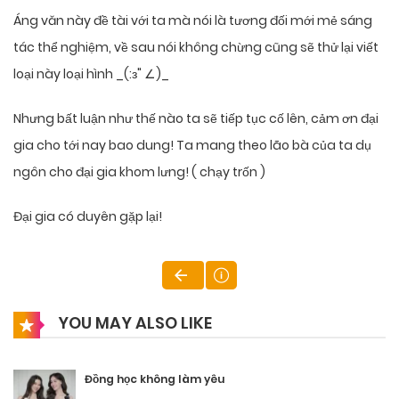
Áng văn này đề tài với ta mà nói là tương đối mới mẻ sáng
tác thể nghiệm, về sau nói không chừng cũng sẽ thử lại viết
loại này loại hình _(:з" ∠)_
Nhưng bất luận như thế nào ta sẽ tiếp tục cố lên, cảm ơn đại
gia cho tới nay bao dung! Ta mang theo lão bà của ta dụ
ngôn cho đại gia khom lưng! ( chạy trốn )
Đại gia có duyên gặp lại!
YOU MAY ALSO LIKE
Đồng học không làm yêu