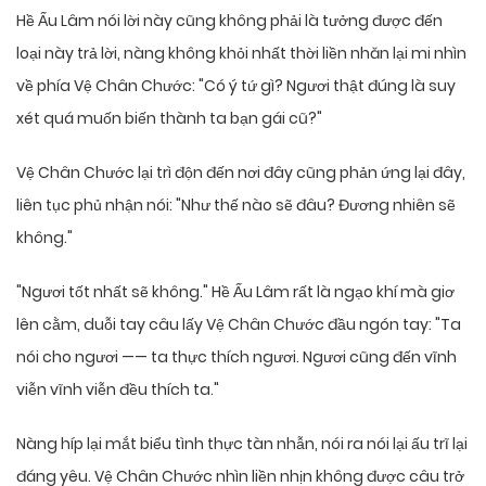
Hề Ấu Lâm nói lời này cũng không phải là tưởng được đến
loại này trả lời, nàng không khỏi nhất thời liền nhăn lại mi nhìn
về phía Vệ Chân Chước: "Có ý tứ gì? Ngươi thật đúng là suy
xét quá muốn biến thành ta bạn gái cũ?"
Vệ Chân Chước lại trì độn đến nơi đây cũng phản ứng lại đây,
liên tục phủ nhận nói: "Như thế nào sẽ đâu? Đương nhiên sẽ
không."
"Ngươi tốt nhất sẽ không." Hề Ấu Lâm rất là ngạo khí mà giơ
lên cằm, duỗi tay câu lấy Vệ Chân Chước đầu ngón tay: "Ta
nói cho ngươi —— ta thực thích ngươi. Ngươi cũng đến vĩnh
viễn vĩnh viễn đều thích ta."
Nàng híp lại mắt biểu tình thực tàn nhẫn, nói ra nói lại ấu trĩ lại
đáng yêu. Vệ Chân Chước nhìn liền nhịn không được câu trở