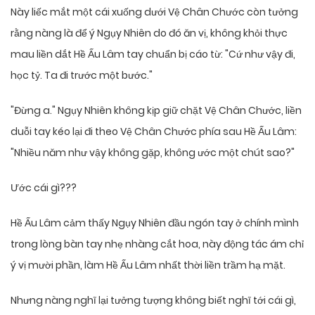
Này liếc mắt một cái xuống dưới Vệ Chân Chước còn tưởng
rằng nàng là để ý Ngụy Nhiên do đó ăn vị, không khỏi thực
mau liền dắt Hề Ấu Lâm tay chuẩn bị cáo từ: "Cứ như vậy đi,
học tỷ. Ta đi trước một bước."
"Đừng a." Ngụy Nhiên không kịp giữ chặt Vệ Chân Chước, liền
duỗi tay kéo lại đi theo Vệ Chân Chước phía sau Hề Ấu Lâm:
"Nhiều năm như vậy không gặp, không ước một chút sao?"
Ước cái gì???
Hề Ấu Lâm cảm thấy Ngụy Nhiên đầu ngón tay ở chính mình
trong lòng bàn tay nhẹ nhàng cắt hoa, này động tác ám chỉ
ý vị mười phần, làm Hề Ấu Lâm nhất thời liền trầm hạ mặt.
Nhưng nàng nghĩ lại tưởng tượng không biết nghĩ tới cái gì,