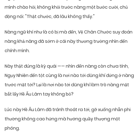
mình chào hỏi, không khỏi trước nàng một bước cười, chủ
động nói: "Thật chước, đã lâu không thấy."
Nàng ngữ khí như là có bị mà đến, Vệ Chân Chước suy đoán
nàng khả năng đã sớm ở cái này thương trường nhìn đến
chính mình.
Này thật đúng là kỳ quái —— nhìn đến nàng còn chưa tính,
Ngụy Nhiên đến tột cùng là nơi nào tới dũng khí đứng ở nàng
trước mặt tới? Lại là nơi nào tới dũng khí làm trò nàng mặt
bắt lấy Hề Ấu Lâm tay không bỏ?
Lúc này Hề Ấu Lâm đã tránh thoát ra tới, gỡ xuống nhẫn phi
thường không cao hứng mà hướng quầy thượng một
phóng.