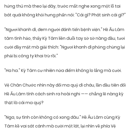
hứng thú mà theo lại đây, trước mắt nghe xong một lỗ tai
bát quái không khỏi hưng phấn nói: "Cái gì? Phát sinh cái gì?"
"Ngươi khanh dì, đem người đánh tiến bệnh viện." Hề Ấu Lâm
tâm tình hảo, thấy Kỳ Tâm liền duỗi tay sờ sờ nàng đầu, tươi
cười đầy mặt mà giải thích: "Ngươi khanh dì phỏng chừng lại
phải bị công ty khai trừ rồi."
"Ha ha." Kỳ Tâm cư nhiên nửa điểm không lo lắng mà cười.
Vệ Chân Chước nhìn này đối ma quỷ dì cháu, lần đầu tiên đối
Hề Ấu Lâm tính cách sinh ra hoài nghi —— chẳng lẽ nàng kỳ
thật là cái ma quỷ?
"Nga, sự tình còn không có xong đâu." Hề Ấu Lâm cùng Kỳ
Tâm kề vai sát cánh mà cười một lát, lại nhìn về phía Vệ