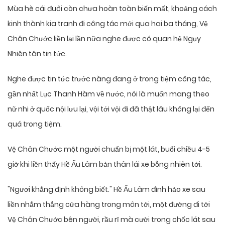
Mùa hè cái đuôi còn chưa hoàn toàn biến mất, khoảng cách
kinh thành kia tranh đi công tác mới qua hai ba tháng, Vệ
Chân Chước liền lại lần nữa nghe được có quan hệ Ngụy
Nhiên tân tin tức.
Nghe được tin tức trước nàng đang ở trong tiệm công tác,
gần nhất Lục Thanh Hàm về nước, nói là muốn mang theo
nữ nhi ở quốc nội lưu lại, vội tới vội đi đã thật lâu không lại đến
quá trong tiệm.
Vệ Chân Chước một người chuẩn bị một lát, buổi chiều 4-5
giờ khi liền thấy Hề Ấu Lâm bản thân lái xe bỗng nhiên tới.
"Ngươi khẳng định không biết." Hề Ấu Lâm đình hảo xe sau
liền nhắm thẳng cửa hàng trong môn tới, một đường đi tới
Vệ Chân Chước bên người, rầu rĩ mà cười trong chốc lát sau