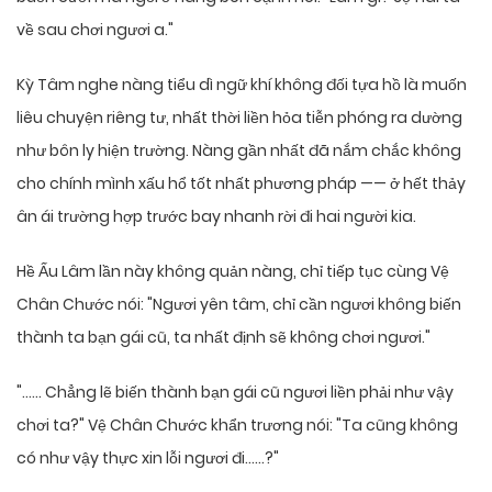
về sau chơi ngươi a."
Kỳ Tâm nghe nàng tiểu dì ngữ khí không đối tựa hồ là muốn
liêu chuyện riêng tư, nhất thời liền hỏa tiễn phóng ra dường
như bôn ly hiện trường. Nàng gần nhất đã nắm chắc không
cho chính mình xấu hổ tốt nhất phương pháp —— ở hết thảy
ân ái trường hợp trước bay nhanh rời đi hai người kia.
Hề Ấu Lâm lần này không quản nàng, chỉ tiếp tục cùng Vệ
Chân Chước nói: "Ngươi yên tâm, chỉ cần ngươi không biến
thành ta bạn gái cũ, ta nhất định sẽ không chơi ngươi."
"…… Chẳng lẽ biến thành bạn gái cũ ngươi liền phải như vậy
chơi ta?" Vệ Chân Chước khẩn trương nói: "Ta cũng không
có như vậy thực xin lỗi ngươi đi……?"