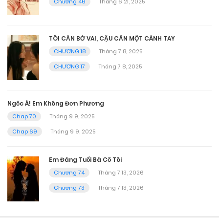
Chương 46
Tháng 6 21, 2025
TÔI CẦN BỜ VAI, CẬU CẦN MỘT CÁNH TAY
CHƯƠNG 18
Tháng 7 8, 2025
CHƯƠNG 17
Tháng 7 8, 2025
Ngốc À! Em Không Đơn Phương
Chap 70
Tháng 9 9, 2025
Chap 69
Tháng 9 9, 2025
Em Đáng Tuổi Bà Cố Tôi
Chương 74
Tháng 7 13, 2026
Chương 73
Tháng 7 13, 2026