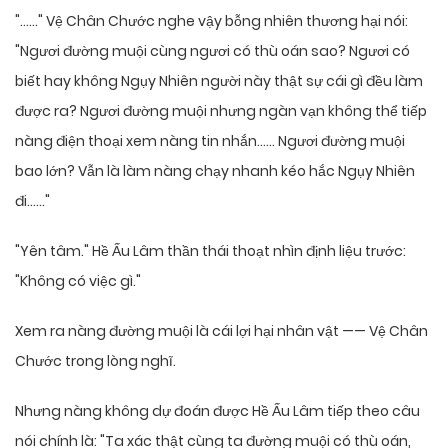
"……" Vệ Chân Chước nghe vậy bỗng nhiên thương hại nói:
"Ngươi đường muội cùng ngươi có thù oán sao? Ngươi có
biết hay không Ngụy Nhiên người này thật sự cái gì đều làm
được ra? Ngươi đường muội nhưng ngàn vạn không thể tiếp
nàng điện thoại xem nàng tin nhắn…… Ngươi đường muội
bao lớn? Vẫn là làm nàng chạy nhanh kéo hắc Ngụy Nhiên
đi……"
"Yên tâm." Hề Ấu Lâm thần thái thoạt nhìn định liệu trước:
"Không có việc gì."
Xem ra nàng đường muội là cái lợi hại nhân vật —— Vệ Chân
Chước trong lòng nghĩ.
Nhưng nàng không dự đoán được Hề Ấu Lâm tiếp theo câu
nói chính là: "Ta xác thật cùng ta đường muội có thù oán,