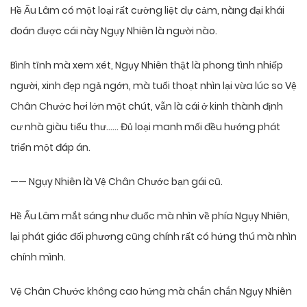
Hề Ấu Lâm có một loại rất cường liệt dự cảm, nàng đại khái
đoán được cái này Ngụy Nhiên là người nào.
Bình tĩnh mà xem xét, Ngụy Nhiên thật là phong tình nhiếp
người, xinh đẹp ngả ngớn, mà tuổi thoạt nhìn lại vừa lúc so Vệ
Chân Chước hơi lớn một chút, vẫn là cái ở kinh thành định
cư nhà giàu tiểu thư…… Đủ loại manh mối đều hướng phát
triển một đáp án.
—— Ngụy Nhiên là Vệ Chân Chước bạn gái cũ.
Hề Ấu Lâm mắt sáng như đuốc mà nhìn về phía Ngụy Nhiên,
lại phát giác đối phương cũng chính rất có hứng thú mà nhìn
chính mình.
Vệ Chân Chước không cao hứng mà chắn chắn Ngụy Nhiên