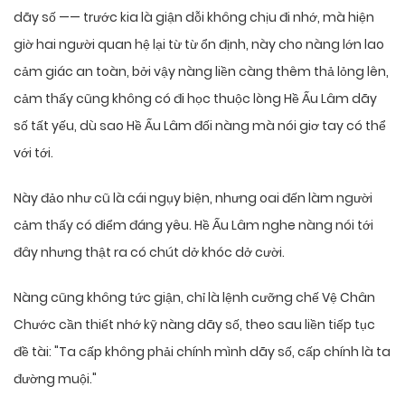
dãy số —— trước kia là giận dỗi không chịu đi nhớ, mà hiện
giờ hai người quan hệ lại từ từ ổn định, này cho nàng lớn lao
cảm giác an toàn, bởi vậy nàng liền càng thêm thả lỏng lên,
cảm thấy cũng không có đi học thuộc lòng Hề Ấu Lâm dãy
số tất yếu, dù sao Hề Ấu Lâm đối nàng mà nói giơ tay có thể
với tới.
Này đảo như cũ là cái ngụy biện, nhưng oai đến làm người
cảm thấy có điểm đáng yêu. Hề Ấu Lâm nghe nàng nói tới
đây nhưng thật ra có chút dở khóc dở cười.
Nàng cũng không tức giận, chỉ là lệnh cưỡng chế Vệ Chân
Chước cần thiết nhớ kỹ nàng dãy số, theo sau liền tiếp tục
đề tài: "Ta cấp không phải chính mình dãy số, cấp chính là ta
đường muội."