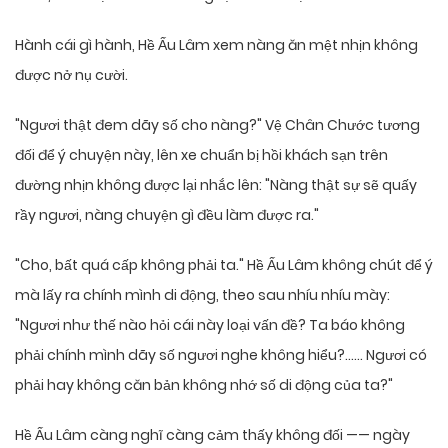
Hành cái gì hành, Hề Ấu Lâm xem nàng ăn mệt nhịn không
được nở nụ cười.
"Ngươi thật đem dãy số cho nàng?" Vệ Chân Chước tương
đối để ý chuyện này, lên xe chuẩn bị hồi khách sạn trên
đường nhịn không được lại nhắc lên: "Nàng thật sự sẽ quấy
rầy ngươi, nàng chuyện gì đều làm được ra."
"Cho, bất quá cấp không phải ta." Hề Ấu Lâm không chút để ý
mà lấy ra chính mình di động, theo sau nhíu nhíu mày:
"Ngươi như thế nào hỏi cái này loại vấn đề? Ta báo không
phải chính mình dãy số ngươi nghe không hiểu?…… Ngươi có
phải hay không căn bản không nhớ số di động của ta?"
Hề Ấu Lâm càng nghĩ càng cảm thấy không đối —— ngày