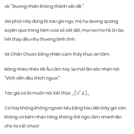
về: "Đương nhiên không thành vấn đề."
Giờ phút này đúng là sau giờ ngọ, mộ hạ dương quang
xuyên qua trong tiệm cửa sổ sát đất, mọi nơi mơ hồ ồn ào,
hết thảy đều như thường bình tĩnh.
Vệ Chân Chước bỗng nhiên cảm thấy thực an tâm.
Nàng nhéo nhéo Hề Ấu Lâm tay, lại một lần xác nhận nói:
"Vĩnh viễn đều thích ngươi."
Tác giả có lời muốn nói: Kết thúc _(:з" ∠)_
Có hay không không ngoan tiểu bằng hữu đến bây giờ còn
không có kiểm nhận tàng, không thể nga, làm nhanh lên
cho ta cất chứa!