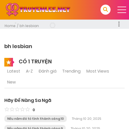
Home
bh lesbian
bh lesbian
CÓ 1 TRUYỆN
Latest
A-Z
Đánh giá
Trending
Most Views
New
Hãy Để Nàng Sa Ngã
0
Nếu năm đó tỏ tình thành công 10
Tháng 10 20, 2025
Nếu năm đó tỏ tình thành công 9
Tháng 10 20, 2025