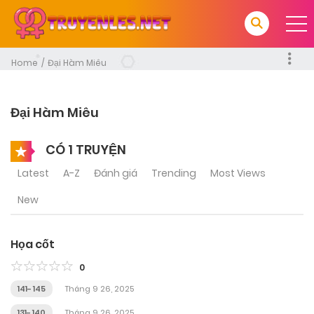
Home
Đại Hàm Miêu
Đại Hàm Miêu
CÓ 1 TRUYỆN
Latest
A-Z
Đánh giá
Trending
Most Views
New
Họa cốt
0
141- 145
Tháng 9 26, 2025
131- 140
Tháng 9 26, 2025