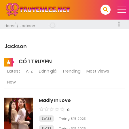
Home
Jackson
Jackson
CÓ 1 TRUYỆN
Latest
A-Z
Đánh giá
Trending
Most Views
New
Madly In Love
0
Ep 123
Tháng 8 15, 2025
Ep 122
Tháng 8 15, 2025