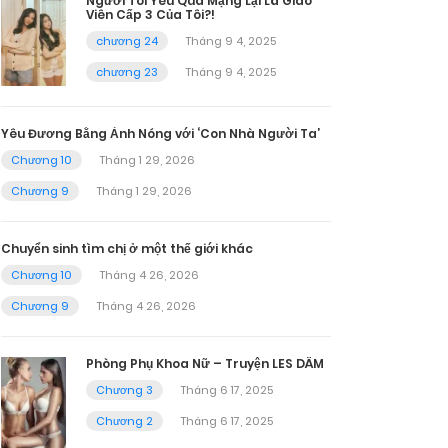
Người Tôi Yêu Qua Mạng Lại Là Giáo
Viên Cấp 3 Của Tôi?!
chương 24
Tháng 9 4, 2025
chương 23
Tháng 9 4, 2025
Yêu Đương Bằng Ảnh Nóng với ‘Con Nhà Người Ta’
Chương 10
Tháng 1 29, 2026
Chương 9
Tháng 1 29, 2026
Chuyển sinh tìm chị ở một thế giới khác
Chương 10
Tháng 4 26, 2026
Chương 9
Tháng 4 26, 2026
Phòng Phụ Khoa Nữ – Truyện LES DÂM
Chương 3
Tháng 6 17, 2025
Chương 2
Tháng 6 17, 2025