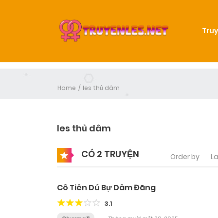
Truy
Home
les thủ dâm
les thủ dâm
CÓ 2 TRUYỆN
Order by
La
Cô Tiên Dú Bự Dâm Đãng
3.1