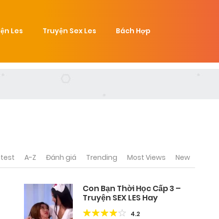
ện Les
Truyện Sex Les
Bách Hợp
test
A-Z
Đánh giá
Trending
Most Views
New
Con Bạn Thời Học Cấp 3 –
Truyện SEX LES Hay
4.2