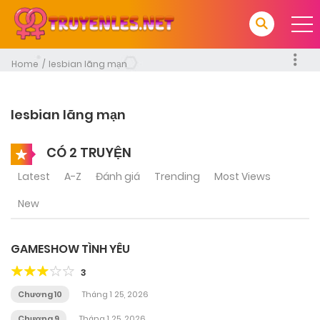
Home
lesbian lãng mạn
lesbian lãng mạn
CÓ 2 TRUYỆN
Latest
A-Z
Đánh giá
Trending
Most Views
New
GAMESHOW TÌNH YÊU
3
Chương 10
Tháng 1 25, 2026
Chương 9
Tháng 1 25, 2026