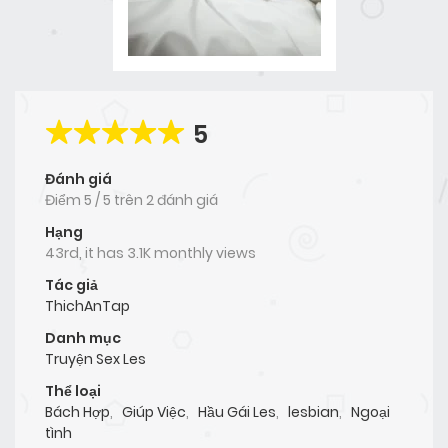
5
Đánh giá
Điểm
5
/
5
trên
2 đánh giá
Hạng
43rd, it has 3.1K monthly views
Tác giả
ThichAnTap
Danh mục
Truyện Sex Les
Thể loại
Bách Hợp
,
Giúp Việc
,
Hầu Gái Les
,
lesbian
,
Ngoại
tình