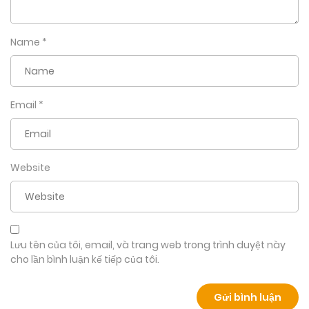
choáng ngợp bởi những ham muốn điên cuồng của cô,
khiến cô say mê thốt ra những lời khen ngợi không phù hợp
Name
*
trong lúc nóng nảy.
Email
*
Website
Lưu tên của tôi, email, và trang web trong trình duyệt này
cho lần bình luận kế tiếp của tôi.