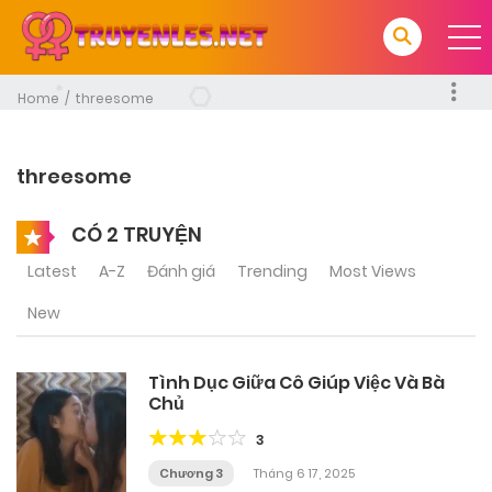
Home
threesome
threesome
CÓ 2 TRUYỆN
Latest
A-Z
Đánh giá
Trending
Most Views
New
Tình Dục Giữa Cô Giúp Việc Và Bà
Chủ
3
Chương 3
Tháng 6 17, 2025