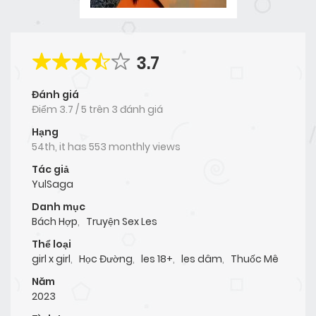
3.7
Đánh giá
Điểm
3.7
/
5
trên
3 đánh giá
Hạng
54th, it has 553 monthly views
Tác giả
YulSaga
Danh mục
Bách Hợp
,
Truyện Sex Les
Thể loại
girl x girl
,
Học Đường
,
les 18+
,
les dâm
,
Thuốc Mê
Năm
2023