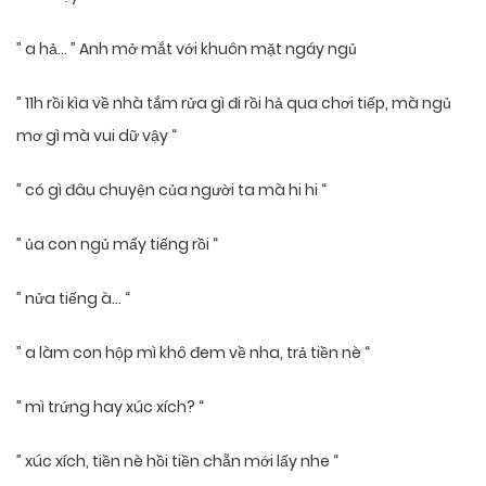
” a hả… ” Anh mở mắt với khuôn mặt ngáy ngủ
” 11h rồi kìa về nhà tắm rửa gì đi rồi hả qua chơi tiếp, mà ngủ
mơ gì mà vui dữ vậy “
” có gì đâu chuyện của người ta mà hi hi “
” ủa con ngủ mấy tiếng rồi “
” nửa tiếng à… “
” a làm con hộp mì khô đem về nha, trả tiền nè “
” mì trứng hay xúc xích? “
” xúc xích, tiền nè hồi tiền chẵn mới lấy nhe “