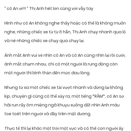
” cô An ơi!!! ” Thị Anh hét lớn cùng với vẫy tay
Hình như cô An không nghe thấy hoặc có thể là không muốn
nghe, những chiếc xe từ từ ít hẵn, Thị Anh chạy nhanh qua lộ
và né những chiếc xe chạy qua chạy lại.
Ánh mắt Anh vui vẻ nhìn cô An và cô An cũng nhìn lại rồi cười,
ánh mắt chạm nhau, chỉ có một người là rung động còn
một người thì bình thản đến mức đau lòng.
Nhưng từ xa một chiếc xe tải vượt nhanh và dừng lại không
kịp, chuyện gì cũng có thể xảy ra, một tiếng *RẦM*, cô An sợ
hãi run rẩy ôm miệng ngã khuỵu xuống đất nhìn Anh máu
toe toét trên người và đầy trên mặt đường.
Thực tế thì lại khác một trời một vực và có thể con người ấy