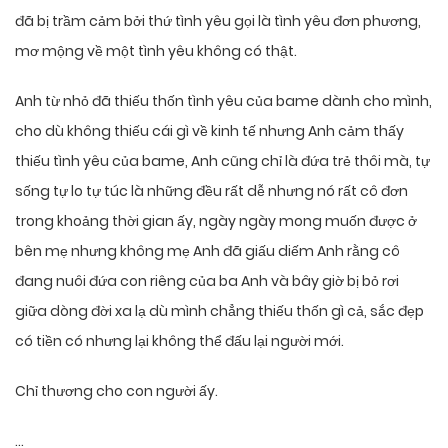
đã bị trầm cảm bởi thứ tình yêu gọi là tình yêu đơn phương,
mơ mộng về một tình yêu không có thật.
Anh từ nhỏ đã thiếu thốn tình yêu của bame dành cho mình,
cho dù không thiếu cái gì về kinh tế nhưng Anh cảm thấy
thiếu tình yêu của bame, Anh cũng chỉ là đứa trẻ thôi mà, tự
sống tự lo tự túc là những đều rất dễ nhưng nó rất cô đơn
trong khoảng thời gian ấy, ngày ngày mong muốn được ở
bên mẹ nhưng không mẹ Anh đã giấu diếm Anh rằng cô
đang nuôi đứa con riêng của ba Anh và bây giờ bị bỏ rơi
giữa dòng đời xa lạ dù mình chẳng thiếu thốn gì cả, sắc đẹp
có tiền có nhưng lại không thể đấu lại người mới.
Chỉ thương cho con người ấy.
…