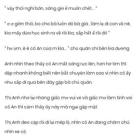
” vậy thôi nghỉ bán, sáng giờ ế muốn chết… “
” ơ ơ giỡn thôi, bo cho bà luôn đó bà già , làm lẹ đi con về nè,
kìa mấy đứa học sinh ra về rồi kìa, sắp hết ế rồi đó “
” hơ ừm..ê ê cô An của m kìa… ” chủ quán chỉ bên kia đường
Anh nhìn theo thấy cô An mắt sáng rực lên, hớn hở tim thì
đập nhanh không biết nên bắt chuyện làm sao vì nhìn cô ấy
như sắp đi qua bên đây gặp bà chủ quán.
Thị Anh nhớ lại những giấc mơ vui vẻ và giấc mơ làm tình với
cô An thì cảm thấy áy náy mà ngại gặp mặt.
Thị Anh đeo cặp rồi đi lại mép lộ, nhìn cô An đang chăm chú
nhìn xe cộ.