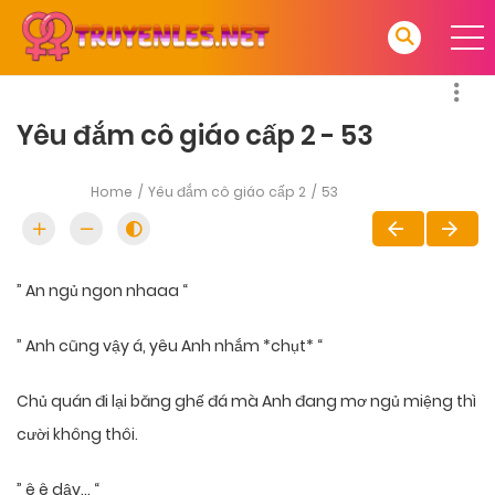
Yêu đắm cô giáo cấp 2 - 53
Home
Yêu đắm cô giáo cấp 2
53
” An ngủ ngon nhaaa “
” Anh cũng vậy á, yêu Anh nhắm *chụt* “
Chủ quán đi lại băng ghế đá mà Anh đang mơ ngủ miệng thì
cười không thôi.
” ê ê dậy… “