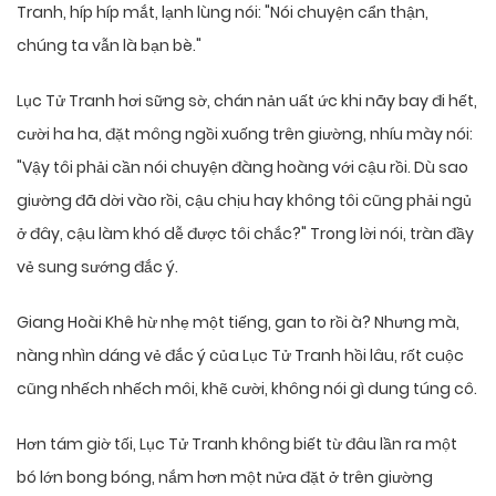
Tranh, híp híp mắt, lạnh lùng nói: "Nói chuyện cẩn thận,
chúng ta vẫn là bạn bè."
Lục Tử Tranh hơi sững sờ, chán nản uất ức khi nãy bay đi hết,
cười ha ha, đặt mông ngồi xuống trên giường, nhíu mày nói:
"Vậy tôi phải cần nói chuyện đàng hoàng với cậu rồi. Dù sao
giường đã dời vào rồi, cậu chịu hay không tôi cũng phải ngủ
ở đây, cậu làm khó dễ được tôi chắc?" Trong lời nói, tràn đầy
vẻ sung sướng đắc ý.
Giang Hoài Khê hừ nhẹ một tiếng, gan to rồi à? Nhưng mà,
nàng nhìn dáng vẻ đắc ý của Lục Tử Tranh hồi lâu, rốt cuộc
cũng nhếch nhếch môi, khẽ cười, không nói gì dung túng cô.
Hơn tám giờ tối, Lục Tử Tranh không biết từ đâu lần ra một
bó lớn bong bóng, nắm hơn một nửa đặt ở trên giường