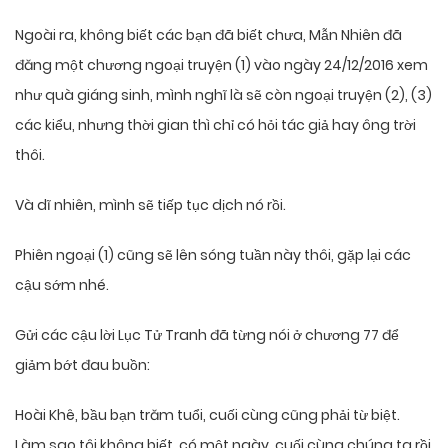
Ngoài ra, không biết các bạn đã biết chưa, Mẫn Nhiên đã
đăng một chương ngoại truyện (1) vào ngày 24/12/2016 xem
như quà giáng sinh, mình nghĩ là sẽ còn ngoại truyện (2), (3)
các kiểu, nhưng thời gian thì chỉ có hỏi tác giả hay ông trời
thôi.
Và dĩ nhiên, mình sẽ tiếp tục dịch nó rồi.
Phiên ngoại (1) cũng sẽ lên sóng tuần này thôi, gặp lại các
cậu sớm nhé.
Gửi các cậu lời Lục Tử Tranh đã từng nói ở chương 77 để
giảm bớt đau buồn:
Hoài Khê, bầu bạn trăm tuổi, cuối cùng cũng phải từ biệt.
Làm sao tôi không biết, có một ngày, cuối cùng chúng ta rồi