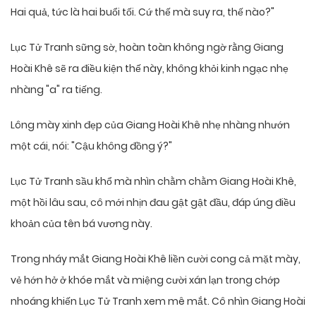
Hai quả, tức là hai buổi tối. Cứ thế mà suy ra, thế nào?"
Lục Tử Tranh sững sờ, hoàn toàn không ngờ rằng Giang
Hoài Khê sẽ ra điều kiện thế này, không khỏi kinh ngạc nhẹ
nhàng "a" ra tiếng.
Lông mày xinh đẹp của Giang Hoài Khê nhẹ nhàng nhướn
một cái, nói: "Cậu không đồng ý?"
Lục Tử Tranh sầu khổ mà nhìn chằm chằm Giang Hoài Khê,
một hồi lâu sau, cô mới nhịn đau gật gật đầu, đáp úng điều
khoản của tên bá vương này.
Trong nháy mắt Giang Hoài Khê liền cười cong cả mặt mày,
vẻ hớn hở ở khóe mắt và miệng cười xán lạn trong chớp
nhoáng khiến Lục Tử Tranh xem mê mắt. Cô nhìn Giang Hoài