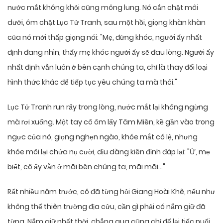
nước mắt không khỏi cũng mông lung. Nó cắn chặt môi
dưới, ôm chặt Lục Tử Tranh, sau một hồi, giọng khàn khàn
của nó mới thấp giọng nói: "Mẹ, đừng khóc, người ấy nhất
định đang nhìn, thấy mẹ khóc người ấy sẽ đau lòng. Người ấy
nhất định vẫn luôn ở bên cạnh chúng ta, chỉ là thay đổi loại
hình thức khác để tiếp tục yêu chúng ta mà thôi."
Lục Tử Tranh run rẩy trong lòng, nước mắt lại không ngừng
mà rơi xuống. Một tay cô ôm lấy Tâm Miên, kề gần vào trong
ngực của nó, giọng nghẹn ngào, khóe mắt có lệ, nhưng
khóe môi lại chứa nụ cười, dịu dàng kiên định đáp lại: "Ừ, mẹ
biết, cô ấy vẫn ở mãi bên chúng ta, mãi mãi…"
Rất nhiều năm trước, cô đã từng hỏi Giang Hoài Khê, nếu như
không thể thiên trường địa cửu, cần gì phải có nắm giữ đã
từng. Nắm giữ nhất thời, chẳng qua cũng chỉ để lại tiếc nuối