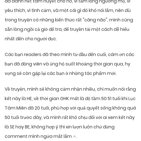
đã dành hết tâm huyết cho nó, vì tấm lòng ngưỡng mộ, vì
yêu thích, vì tình cảm, và một cái gì đó khó nói lắm, nên dù
trong truyện có những kiến thức rất "căng não", mình cũng
sẵn lòng ngồi cả giờ để tra, để truyền tải một cách dễ hiểu
nhất đến cho người đọc.
Các bạn readers đã theo mình từ đầu đến cuối, cám ơn các
bạn đã động viên và ủng hộ suốt khoảng thời gian qua, hy
vọng sẽ còn gặp lại các bạn ở những tác phẩm mới.
Về truyện, mình sẽ không cảm nhận nhiều, chỉ muốn nói rằng
kết này là HE, về thời gian GHK mất là độ tầm 50 51 tuổi khi Lục
Tâm Miên đã 20 tuổi, phù hợp với quả quyết sống không quá
50 tuổi trước đây, và mình rất khó chịu đối với ai xem kết này
là SE hay BE, không hợp ý thì xin lượn luôn chứ đừng
comment mình ngứa mắt lắm .-.