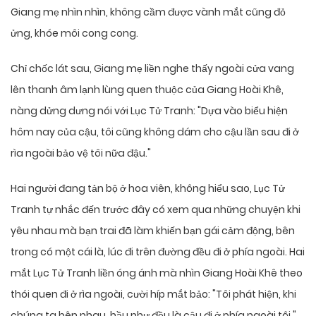
Giang mẹ nhìn nhìn, không cầm được vành mắt cũng đỏ
ửng, khóe môi cong cong.
Chỉ chốc lát sau, Giang mẹ liền nghe thấy ngoài cửa vang
lên thanh âm lạnh lùng quen thuộc của Giang Hoài Khê,
nàng dửng dưng nói với Lục Tử Tranh: "Dựa vào biểu hiện
hôm nay của cậu, tôi cũng không dám cho cậu lần sau đi ở
rìa ngoài bảo vệ tôi nữa đậu."
Hai người đang tản bộ ở hoa viên, không hiểu sao, Lục Tử
Tranh tự nhắc đến trước đây có xem qua những chuyện khi
yêu nhau mà bạn trai đã làm khiến bạn gái cảm động, bên
trong có một cái là, lúc đi trên đường đều đi ở phía ngoài. Hai
mắt Lục Tử Tranh liền óng ánh mà nhìn Giang Hoài Khê theo
thói quen đi ở rìa ngoài, cười híp mắt bảo: "Tôi phát hiện, khi
chúng ta bên nhau, hầu như đều là cậu đi ở phía ngoài tôi."