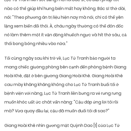
nào có thể giúp khí hung biến mất hay không. Bác sĩ thở dài,
nói: "Theo phương án trị liệu hiện nay mà nói, chỉ có thể yên
lặng xem biến đổi thôi. À, cháu ngày thường có thể đôn đốc
nó làm thêm một ít vận động khuếch ngực và hít thở sâu, cả
thổi bong bóng nhiều vào nữa."
Tối cùng ngày sau khi trở về, Lục Tử Tranh bảo người ta
mang chiếc giường phòng bên cạnh đến phòng bệnh Giang
Hoài Khê, đặt ở bên giường Giang Hoài Khê. Giang Hoài Khê
cau mày khăng khăng không cho Lục Tử Tranh buổi tối ở
bệnh viện với nàng, Lục Tử Tranh liền bưng ra vẻ rưng rưng
muốn khóc uất ức chât vấn nàng: "Cậu đáp ứng lời tôi rồi
mà? Vừa quay đầu lại, cậu đã muốn đuổi tôi đi sao?"
Giang Hoài Khê nhìn gương mặt Quỳnh Dao [1] của Lục Tử