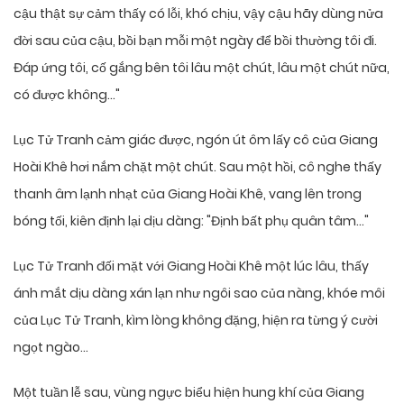
cậu thật sự cảm thấy có lỗi, khó chịu, vậy cậu hãy dùng nửa
đời sau của cậu, bồi bạn mỗi một ngày để bồi thường tôi đi.
Đáp ứng tôi, cố gắng bên tôi lâu một chút, lâu một chút nữa,
có được không…"
Lục Tử Tranh cảm giác được, ngón út ôm lấy cô của Giang
Hoài Khê hơi nắm chặt một chút. Sau một hồi, cô nghe thấy
thanh âm lạnh nhạt của Giang Hoài Khê, vang lên trong
bóng tối, kiên định lại dịu dàng: "Định bất phụ quân tâm…"
Lục Tử Tranh đối mặt với Giang Hoài Khê một lúc lâu, thấy
ánh mắt dịu dàng xán lạn như ngôi sao của nàng, khóe môi
của Lục Tử Tranh, kìm lòng không đặng, hiện ra từng ý cười
ngọt ngào…
Một tuần lễ sau, vùng ngực biểu hiện hung khí của Giang