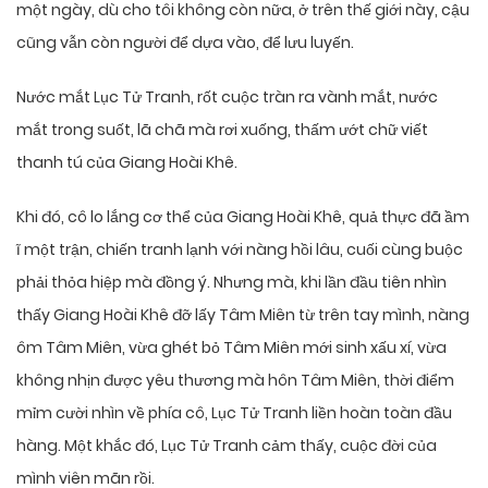
một ngày, dù cho tôi không còn nữa, ở trên thế giới này, cậu
cũng vẫn còn người để dựa vào, để lưu luyến.
Nước mắt Lục Tử Tranh, rốt cuộc tràn ra vành mắt, nước
mắt trong suốt, lã chã mà rơi xuống, thấm ướt chữ viết
thanh tú của Giang Hoài Khê.
Khi đó, cô lo lắng cơ thể của Giang Hoài Khê, quả thực đã ầm
ĩ một trận, chiến tranh lạnh với nàng hồi lâu, cuối cùng buộc
phải thỏa hiệp mà đồng ý. Nhưng mà, khi lần đầu tiên nhìn
thấy Giang Hoài Khê đỡ lấy Tâm Miên từ trên tay mình, nàng
ôm Tâm Miên, vừa ghét bỏ Tâm Miên mới sinh xấu xí, vừa
không nhịn được yêu thương mà hôn Tâm Miên, thời điểm
mỉm cười nhìn về phía cô, Lục Tử Tranh liền hoàn toàn đầu
hàng. Một khắc đó, Lục Tử Tranh cảm thấy, cuộc đời của
mình viên mãn rồi.