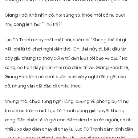
Giang Hoài Khê nhìn cô, hơi sững sờ, khóe môi có nụ cười
nhẹ cong lên, hỏi: "Thế thì?"
Lục Tử Tranh nháy mắt một cái, cười nói: "Không thế thì gì
hết, chỉ là tôi chợt nghĩ đến thôi. Oh, thế này đi, bắt đầu từ
bây giờ chúng ta thay đổi vị trí, đến lượt tôi bảo vệ cậu." Noi
xong, cô trần đầy phấn khởi mà đổi vị trí với Giang Hoài Khê,
Giang Hoài Khê có chút buồn cười với ý nghĩ đột ngột của
cô, nhưng vẫn bất đắc dĩ chiều theo.
Nhưng mà, chưa từng nghĩ rằng, đường về phòng bệnh nội
trú chỉ có trăm mét, Lục Tử Tranh cũng giải quyết không
xong. Đến chập tối là giờ cao điểm đưa thức ăn ngoài, có rất
nhiều xe đạp điện chạy đi chạy lại. Lục Tử Tranh cầm bình dẫn