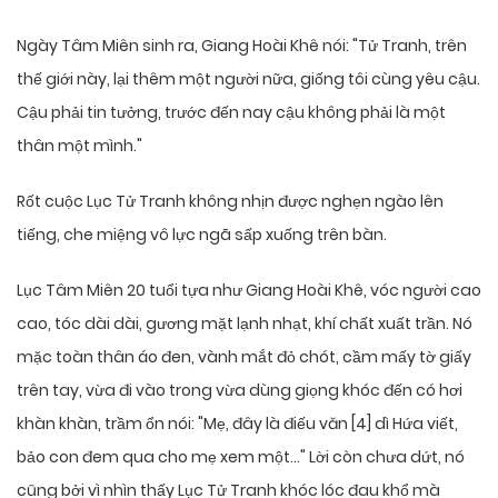
Ngày Tâm Miên sinh ra, Giang Hoài Khê nói: "Tử Tranh, trên
thế giới này, lại thêm một người nữa, giống tôi cùng yêu cậu.
Cậu phải tin tưởng, trước đến nay cậu không phải là một
thân một mình."
Rốt cuộc Lục Tử Tranh không nhịn được nghẹn ngào lên
tiếng, che miệng vô lực ngã sấp xuống trên bàn.
Lục Tâm Miên 20 tuổi tựa như Giang Hoài Khê, vóc người cao
cao, tóc dài dài, gương mặt lạnh nhạt, khí chất xuất trần. Nó
mặc toàn thân áo đen, vành mắt đỏ chót, cầm mấy tờ giấy
trên tay, vừa đi vào trong vừa dùng giọng khóc đến có hơi
khàn khàn, trầm ổn nói: "Mẹ, đây là điếu văn [4] dì Hứa viết,
bảo con đem qua cho mẹ xem một…" Lời còn chưa dứt, nó
cũng bởi vì nhìn thấy Lục Tử Tranh khóc lóc đau khổ mà