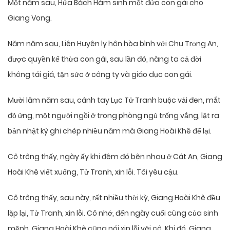
Một năm sau, Hứa Bách Hàm sinh một đứa con gái cho
Giang Vong.
Năm năm sau, Liên Huyên ly hôn hòa bình với Chu Trọng An,
được quyền kế thừa con gái, sau lần đó, nàng ta cả đời
không tái giá, tận sức ở công ty và giáo dục con gái.
Mười lăm năm sau, cánh tay Lục Tử Tranh buộc vải đen, mắt
đỏ ửng, một người ngồi ở trong phòng ngủ trống vắng, lật ra
bản nhật ký ghi chép nhiều năm mà Giang Hoài Khê để lại.
Cô trông thấy, ngày ấy khi đêm đó bên nhau ở Cát An, Giang
Hoài Khê viết xuống, Tử Tranh, xin lỗi. Tôi yêu cậu.
Cô trông thấy, sau này, rất nhiều thời kỳ, Giang Hoài Khê đều
lặp lại, Tử Tranh, xin lỗi. Cô nhớ, đến ngày cuối cùng của sinh
mệnh, Giang Hoài Khê cũng nói xin lỗi với cô. Khi đó, Giang