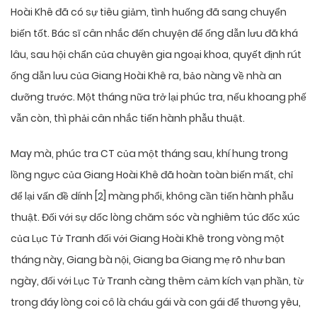
Hoài Khê đã có sự tiêu giảm, tình huống đã sang chuyển
biến tốt. Bác sĩ cân nhắc đến chuyện để ống dẫn lưu đã khá
lâu, sau hội chẩn của chuyên gia ngoại khoa, quyết định rút
ống dẫn lưu của Giang Hoài Khê ra, bảo nàng về nhà an
dưỡng trước. Một tháng nữa trở lại phúc tra, nếu khoang phế
vẫn còn, thì phải cân nhắc tiến hành phẫu thuật.
May mà, phúc tra CT của một tháng sau, khí hung trong
lồng ngực của Giang Hoài Khê đã hoàn toàn biến mất, chỉ
để lại vấn đề dính [2] màng phổi, không cần tiến hành phẫu
thuật. Đối với sự dốc lòng chăm sóc và nghiêm túc đốc xúc
của Lục Tử Tranh đối với Giang Hoài Khê trong vòng một
tháng này, Giang bà nội, Giang ba Giang mẹ rõ như ban
ngày, đối với Lục Tử Tranh càng thêm cảm kích vạn phần, từ
trong đáy lòng coi cô là cháu gái và con gái để thương yêu,