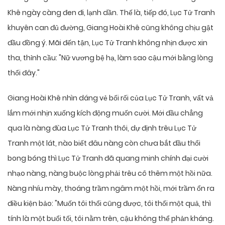
Khê ngày càng đen đi, lạnh dần. Thế là, tiếp đó, Lục Tử Tranh
khuyên can đủ đường, Giang Hoài Khê cũng không chịu gật
đầu đồng ý. Mãi đến tận, Lục Tử Tranh không nhịn được xin
tha, thỉnh cầu: "Nữ vương bệ hạ, làm sao cậu mới bằng lòng
thổi đây."
Giang Hoài Khê nhìn dáng vẻ bối rối của Lục Tử Tranh, vất vả
lắm mới nhịn xuống kích động muốn cười. Mới đầu chẳng
qua là nàng đùa Lục Tử Tranh thôi, dự định trêu Lục Tử
Tranh một lát, nào biết đâu nàng còn chưa bắt đầu thổi
bong bóng thì Lục Tử Tranh đã quang minh chính đại cười
nhạo nàng, nàng buộc lòng phải trêu cô thêm một hồi nữa.
Nàng nhíu mày, thoáng trầm ngâm một hồi, mới trầm ổn ra
điều kiện bảo: "Muốn tôi thổi cũng được, tôi thổi một quả, thì
tính là một buổi tối, tôi nằm trên, cậu không thể phản kháng.