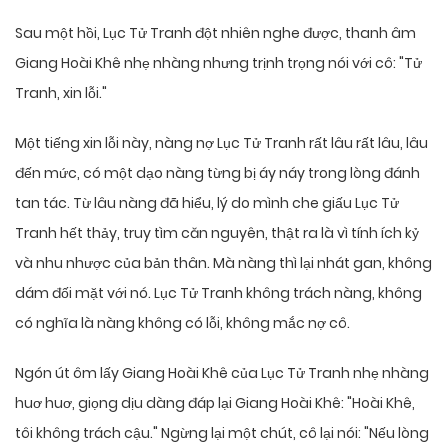
Sau một hồi, Lục Tử Tranh đột nhiên nghe được, thanh âm
Giang Hoài Khê nhẹ nhàng nhưng trịnh trọng nói với cô: "Tử
Tranh, xin lỗi."
Một tiếng xin lỗi này, nàng nợ Lục Tử Tranh rất lâu rất lâu, lâu
đến mức, có một dạo nàng từng bị áy náy trong lòng đánh
tan tác. Từ lâu nàng đã hiểu, lý do mình che giấu Lục Tử
Tranh hết thảy, truy tìm căn nguyên, thật ra là vì tính ích kỷ
và nhu nhược của bản thân. Mà nàng thì lại nhát gan, không
dám đối mặt với nó. Lục Tử Tranh không trách nàng, không
có nghĩa là nàng không có lỗi, không mắc nợ cô.
Ngón út ôm lấy Giang Hoài Khê của Lục Tử Tranh nhẹ nhàng
huơ huơ, giọng dịu dàng đáp lại Giang Hoài Khê: "Hoài Khê,
tôi không trách cậu." Ngừng lại một chút, cô lại nói: "Nếu lòng