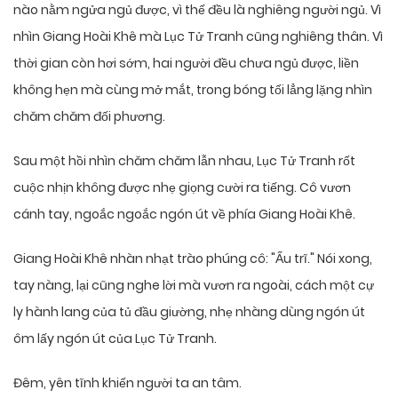
nào nằm ngửa ngủ được, vì thế đều là nghiêng người ngủ. Vì
nhìn Giang Hoài Khê mà Lục Tử Tranh cũng nghiêng thân. Vì
thời gian còn hơi sớm, hai người đều chưa ngủ được, liền
không hẹn mà cùng mở mắt, trong bóng tối lẳng lặng nhìn
chăm chăm đối phương.
Sau một hồi nhìn chăm chăm lẫn nhau, Lục Tử Tranh rốt
cuộc nhịn không được nhẹ giọng cười ra tiếng. Cô vươn
cánh tay, ngoắc ngoắc ngón út về phía Giang Hoài Khê.
Giang Hoài Khê nhàn nhạt trào phúng cô: "Ấu trĩ." Nói xong,
tay nàng, lại cũng nghe lời mà vươn ra ngoài, cách một cự
ly hành lang của tủ đầu giường, nhẹ nhàng dùng ngón út
ôm lấy ngón út của Lục Tử Tranh.
Đêm, yên tĩnh khiến người ta an tâm.