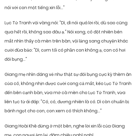
nói với con một tiếng xin lỗi…"
Lục Tử Tranh vội vàng nói: "Dì, dì nói quá lời rồi, dù sao cũng
qua hết rồi, không sao đâu ạ." Nói xong, cô đột nhiên bén
mắt nhìn thấy cà mèn trên bàn, vội lảng sang chuyện khác
cười đùa bảo: "Dì, cơm tối có phần con không ạ, con có hơi
đói bụng…"
Giang mẹ nhìn dáng vẻ như thật sự đói bụng cực kỳ thèm ăn
của cô, không nhịn được cười cong cả mắt, kéo Lục Tử Tranh
đến bên cạnh bàn, vừa mở cà mèn cho Lục Tử Tranh, vừa
liên tục từ ái đáp: "Có, có, đương nhiên là có. Dì còn chuẩn bị
bánh ngọt cho con, con xem có thích không…"
Giang Hoài Khê đứng ở một bên, nghe lời xin lỗi của Giang
mẹ, con ngươi ảm lại, đăm chiêu nghĩ nghĩ.