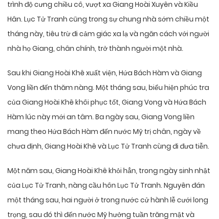
trình độ cưng chiều cô, vượt xa Giang Hoài Xuyên và Kiều
Hân. Lục Tử Tranh cũng trong sự chung nhà sớm chiều một
tháng này, tiêu trừ đi cảm giác xa lạ và ngăn cách với người
nhà họ Giang, chân chính, trở thành người một nhà.
Sau khi Giang Hoài Khê xuất viện, Hứa Bách Hàm và Giang
Vong liền đến thăm nàng. Một tháng sau, biểu hiện phúc tra
của Giang Hoài Khê khôi phục tốt, Giang Vong và Hứa Bách
Hàm lúc này mới an tâm. Ba ngày sau, Giang Vong liền
mang theo Hứa Bách Hàm đến nước Mỹ trị chân, ngày về
chưa định, Giang Hoài Khê và Lục Tử Tranh cùng đi đưa tiễn.
Một năm sau, Giang Hoài Khê khỏi hẳn, trong ngày sinh nhật
của Lục Tử Tranh, nàng cầu hôn Lục Tử Tranh. Nguyên đán
một tháng sau, hai người ở trong nước cử hành lễ cưới long
trọng, sau đó thì đến nước Mỹ hưởng tuần trăng mật và