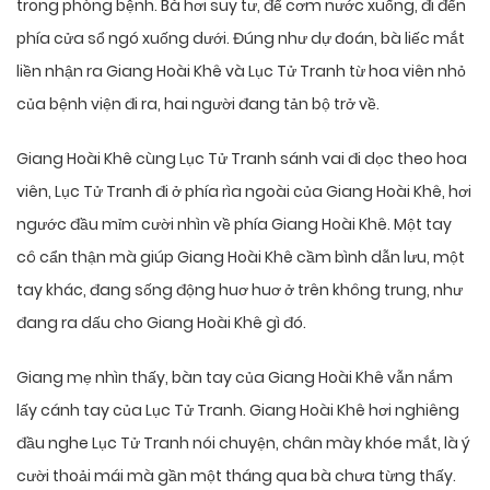
trong phòng bệnh. Bà hơi suy tư, để cơm nước xuống, đi đến
phía cửa sổ ngó xuống dưới. Đúng như dự đoán, bà liếc mắt
liền nhận ra Giang Hoài Khê và Lục Tử Tranh từ hoa viên nhỏ
của bệnh viện đi ra, hai người đang tản bộ trở về.
Giang Hoài Khê cùng Lục Tử Tranh sánh vai đi dọc theo hoa
viên, Lục Tử Tranh đi ở phía rìa ngoài của Giang Hoài Khê, hơi
ngước đầu mỉm cười nhìn về phía Giang Hoài Khê. Một tay
cô cẩn thận mà giúp Giang Hoài Khê cầm bình dẫn lưu, một
tay khác, đang sống động huơ huơ ở trên không trung, như
đang ra dấu cho Giang Hoài Khê gì đó.
Giang mẹ nhìn thấy, bàn tay của Giang Hoài Khê vẫn nắm
lấy cánh tay của Lục Tử Tranh. Giang Hoài Khê hơi nghiêng
đầu nghe Lục Tử Tranh nói chuyện, chân mày khóe mắt, là ý
cười thoải mái mà gần một tháng qua bà chưa từng thấy.