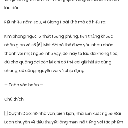
lâu dài.
Rất nhiều năm sau, vì Giang Hoài Khê mà cô hiểu ra:
Kim phong ngọc lộ nhất tương phùng, tiện thắng khước
nhân gian vô số [6]. Một đời có thể được yêu nhau chân
thành với một người như vậy, đời này từ lâu đã không tiếc,
dù cho quãng đời còn lại chỉ có thể coi giữ hồi ức cùng
chung, cô cũng nguyện vui vẻ chịu đựng.
— Toàn văn hoàn —
Chú thích:
[1] Quỳnh Dao: nữ nhà văn, biên kịch, nhà sản xuất người Đài
Loan chuyên về tiểu thuyết lãng mạn, nổi tiếng với tác phẩm