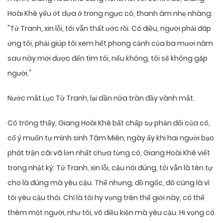
Hoài Khê yếu ớt dựa ở trong ngực cô, thanh âm nhẹ nhàng:
"Tử Tranh, xin lỗi, tôi vẫn thất ước rồi. Có điều, người phải đáp
ứng tôi, phải giúp tôi xem hết phong cảnh của ba mươi năm
sau này mới được đến tìm tôi, nếu không, tôi sẽ không gặp
người."
Nước mắt Lục Tử Tranh, lại dần nữa tràn đầy vành mắt.
Cô trông thấy, Giang Hoài Khê bất chấp sự phản đối của cô,
cố ý muốn tự mình sinh Tâm Miên, ngày ấy khi hai người bạo
phát trận cãi vã lớn nhất chưa từng có, Giang Hoài Khê viết
trong nhật ký: Tử Tranh, xin lỗi, cậu nói đúng, tôi vẫn là tên tự
cho là đúng mà yêu cậu. Thế nhưng, đồ ngốc, đó cũng là vì
tôi yêu cậu thôi. Chỉ là tôi hy vọng trên thế giới này, có thể
thêm một người, như tôi, vô điều kiện mà yêu cậu. Hi vọng có