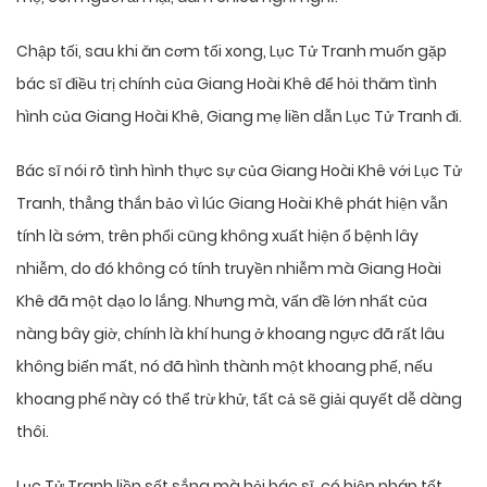
Chập tối, sau khi ăn cơm tối xong, Lục Tử Tranh muốn gặp
bác sĩ điều trị chính của Giang Hoài Khê để hỏi thăm tình
hình của Giang Hoài Khê, Giang mẹ liền dẫn Lục Tử Tranh đi.
Bác sĩ nói rõ tình hình thực sự của Giang Hoài Khê với Lục Tử
Tranh, thẳng thắn bảo vì lúc Giang Hoài Khê phát hiện vẫn
tính là sớm, trên phổi cũng không xuất hiện ổ bệnh lây
nhiễm, do đó không có tính truyền nhiễm mà Giang Hoài
Khê đã một dạo lo lắng. Nhưng mà, vấn đề lớn nhất của
nàng bây giờ, chính là khí hung ở khoang ngực đã rất lâu
không biến mất, nó đã hình thành một khoang phế, nếu
khoang phế này có thể trừ khử, tất cả sẽ giải quyết dễ dàng
thôi.
Lục Tử Tranh liền sốt sắng mà hỏi bác sĩ, có biện pháp tốt