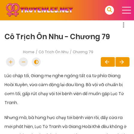
Cô Trịch Ôn Nhu - Chương 79
Home
Cô Trịch Ôn Nhu
Chương 79
Lúc chập tối, Giang mẹ nghe ngóng tất cả từ phía Giang
Hoài Xuyên, vừa cảm động lại đau lòng. Bà vội vã chuẩn bị
cơm tối, gấp rút chạy vội tới bệnh viện để muốn gặp Lục Tử
Tranh.
Nhưng mà, bà hừng hực chạy tới bệnh viện rồi, đẩy cửa ra
mới phát hiện, Lục Tử Tranh và Giang Hoài Khê đều không ở