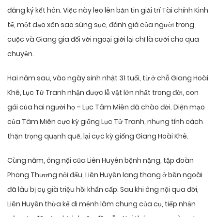
đăng ký kết hôn. Việc này leo lên bản tin giải trí Tài chính Kinh
tế, một dạo xôn sao sùng sục, đánh giá của người trong
cuộc và Giang gia đối với ngoại giới lại chỉ là cười cho qua
chuyện.
Hai năm sau, vào ngày sinh nhật 31 tuổi, từ ở chỗ Giang Hoài
Khê, Lục Tử Tranh nhận được lễ vật lớn nhất trong đời, con
gái của hai người họ – Lục Tâm Miên đã chào đời. Diện mạo
của Tâm Miên cực kỳ giống Lục Tử Tranh, nhưng tính cách
thận trọng quạnh quẽ, lại cực kỳ giống Giang Hoài Khê.
Cùng năm, ông nội của Liên Huyên bệnh nặng, tập đoàn
Phong Thượng nội đấu, Liên Huyên lang thang ở bên ngoài
đã lâu bị cụ già triệu hồi khẩn cấp. Sau khi ông nội qua đời,
Liên Huyên thừa kế di mệnh lâm chung của cụ, tiếp nhận