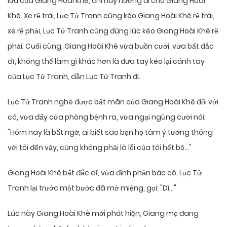
lưu của Giang Hoài Khê, chỉ huy hướng đi cho Giang Hoài
Khê. Xe rẽ trái, Lục Tử Tranh cũng kéo Giang Hoài Khê rẽ trái,
xe rẽ phải, Lục Tử Tranh cũng đúng lúc kéo Giang Hoài Khê rẽ
phải. Cuối cùng, Giang Hoài Khê vừa buồn cười, vừa bất đắc
dĩ, không thể làm gì khác hơn là đưa tay kéo lại cánh tay
của Lục Tử Tranh, dẫn Lục Tử Tranh đi.
Lục Tử Tranh nghe được bất mãn của Giang Hoài Khê đối với
cô, vừa đẩy cửa phòng bệnh ra, vừa ngại ngùng cười nói:
"Hôm nay là bất ngờ, ai biết sao bọn họ tâm ý tương thông
với tôi đến vậy, cũng không phải là lỗi của tôi hết bộ…"
Giang Hoài Khê bất đắc dĩ, vừa định phản bác cô, Lục Tử
Tranh lại trước một bước đã mở miệng, gọi: "Dì…"
Lúc này Giang Hoài Khê mới phát hiện, Giang mẹ đang