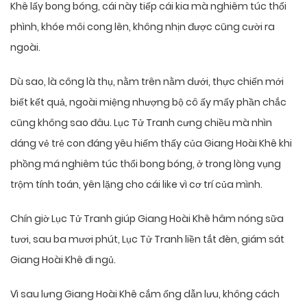
Khê lấy bong bóng, cái này tiếp cái kia mà nghiêm túc thổi
phình, khóe môi cong lên, không nhịn được cũng cười ra
ngoài.
Dù sao, là công là thụ, nằm trên nằm dưới, thực chiến mới
biết kết quả, ngoài miệng nhượng bộ cô ấy mấy phần chắc
cũng không sao đâu. Lục Tử Tranh cưng chiều mà nhìn
dáng vẻ trẻ con đáng yêu hiếm thấy của Giang Hoài Khê khi
phồng má nghiêm túc thổi bong bóng, ở trong lòng vụng
trộm tính toán, yên lặng cho cái like vì cơ trí của mình.
Chín giờ Lục Tử Tranh giúp Giang Hoài Khê hâm nóng sữa
tươi, sau ba mươi phút, Lục Tử Tranh liền tắt đèn, giám sát
Giang Hoài Khê đi ngủ.
Vì sau lưng Giang Hoài Khê cắm ống dẫn lưu, không cách