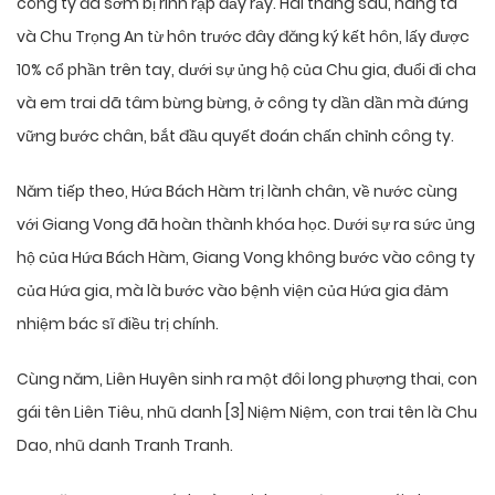
công ty đã sớm bị rình rập đầy rẫy. Hai tháng sau, nàng ta
và Chu Trọng An từ hôn trước đây đăng ký kết hôn, lấy được
10% cổ phần trên tay, dưới sự ủng hộ của Chu gia, đuổi đi cha
và em trai dã tâm bừng bừng, ở công ty dần dần mà đứng
vững bước chân, bắt đầu quyết đoán chấn chỉnh công ty.
Năm tiếp theo, Hứa Bách Hàm trị lành chân, về nước cùng
với Giang Vong đã hoàn thành khóa học. Dưới sự ra sức ủng
hộ của Hứa Bách Hàm, Giang Vong không bước vào công ty
của Hứa gia, mà là bước vào bệnh viện của Hứa gia đảm
nhiệm bác sĩ điều trị chính.
Cùng năm, Liên Huyên sinh ra một đôi long phượng thai, con
gái tên Liên Tiêu, nhũ danh [3] Niệm Niệm, con trai tên là Chu
Dao, nhũ danh Tranh Tranh.