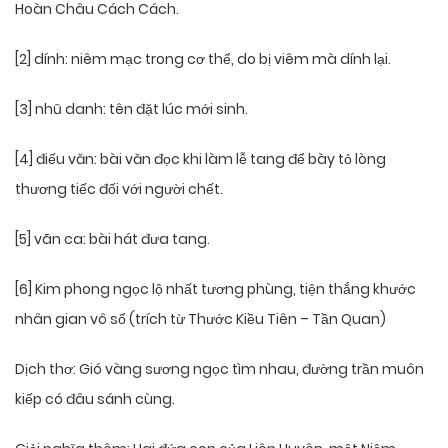
Hoàn Châu Cách Cách.
[2] dính: niêm mạc trong cơ thể, do bị viêm mà dính lại.
[3] nhũ danh: tên đặt lúc mới sinh.
[4] điếu văn: bài văn đọc khi làm lễ tang để bày tỏ lòng
thương tiếc đối với người chết.
[5] vãn ca: bài hát đưa tang.
[6] Kim phong ngọc lộ nhất tương phùng, tiện thắng khước
nhân gian vô sổ (trích từ Thước Kiều Tiên – Tần Quan)
Dịch thơ: Gió vàng sương ngọc tìm nhau, đường trần muôn
kiếp có đâu sánh cùng.