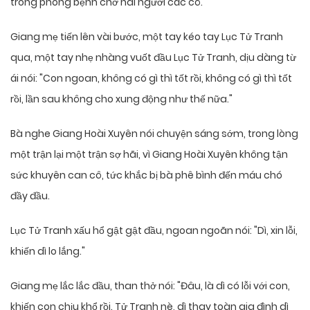
trong phòng bệnh chờ hai người các cô.
Giang mẹ tiến lên vài bước, một tay kéo tay Lục Tử Tranh
qua, một tay nhẹ nhàng vuốt đầu Lục Tử Tranh, dịu dàng từ
ái nói: "Con ngoan, không có gì thì tốt rồi, không có gì thì tốt
rồi, lần sau không cho xung động như thế nữa."
Bà nghe Giang Hoài Xuyên nói chuyện sáng sớm, trong lòng
một trận lại một trận sợ hãi, vì Giang Hoài Xuyên không tận
sức khuyên can cô, tức khắc bị bà phê bình đến máu chó
đầy đầu.
Lục Tử Tranh xấu hổ gật gật đầu, ngoan ngoãn nói: "Dì, xin lỗi,
khiến dì lo lắng."
Giang mẹ lắc lắc đầu, than thở nói: "Đâu, là dì có lỗi với con,
khiến con chịu khổ rồi. Tử Tranh nè, dì thay toàn gia đình dì