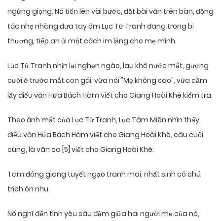
ngừng giọng. Nó tiến lên vài bước, đặt bài văn trên bàn, động
tác nhẹ nhàng đưa tay ôm Lục Tử Tranh đang trong bi
thương, tiếp an ủi một cách im lặng cho mẹ mình.
Lục Tử Tranh nhịn lại nghẹn ngào, lau khô nước mắt, gượng
cười ở trước mắt con gái, vừa nói "Mẹ không sao", vừa cầm
lấy điếu văn Hứa Bách Hàm viết cho Giang Hoài Khê kiểm tra.
Theo ánh mắt của Lục Tử Tranh, Lục Tâm Miên nhìn thấy,
điếu văn Hứa Bách Hàm viết cho Giang Hoài Khê, câu cuối
cùng, là vãn ca [5] viết cho Giang Hoài Khê:
Tam đông giang tuyết ngạo tranh mai, nhất sinh cô chú
trịch ôn nhu.
Nó nghĩ đến tình yêu sâu đậm giữa hai người mẹ của nó,