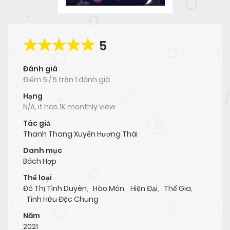
5
Đánh giá
Điểm
5
/
5
trên
1 đánh giá
Hạng
N/A, it has 1K monthly view
Tác giả
Thanh Thang Xuyến Hương Thái
Danh mục
Bách Hợp
Thể loại
Đô Thị Tình Duyên
,
Hào Môn
,
Hiện Đại
,
Thế Gia
,
Tình Hữu Độc Chung
Năm
2021