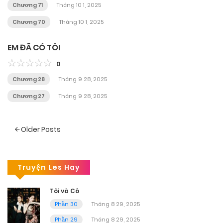
Chương 71
Tháng 10 1, 2025
Chương 70
Tháng 10 1, 2025
EM ĐÃ CÓ TÔI
0
Chương 28
Tháng 9 28, 2025
Chương 27
Tháng 9 28, 2025
Posts
Older Posts
navigation
Truyện Les Hay
Tôi và Cô
Phần 30
Tháng 8 29, 2025
Phần 29
Tháng 8 29, 2025