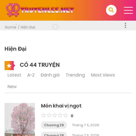
Home
Hiện Đại
Hiện Đại
CÓ 44 TRUYỆN
Latest
A-Z
Đánh giá
Trending
Most Views
New
Món khai vị ngọt
0
Chương 29
Tháng 7 5, 2026
Chương 28
Tháng 7 5, 2026