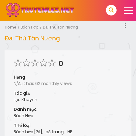
Home
Bách Hợp
Đại Thú Tân Nương
Đại Thú Tân Nương
0
Hạng
N/A, it has 62 monthly views
Tác giả
Lạc Khuynh
Danh mục
Bách Hợp
Thể loại
Bách hợp [GL]
,
cổ trang
,
HE