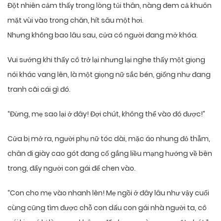
Đột nhiên cảm thấy trong lòng tủi thân, nàng đem cả khuôn
mặt vùi vào trong chăn, hít sâu một hơi.
Nhưng không bao lâu sau, cửa có người đang mở khóa.
Vui sướng khi thấy cô trở lại nhưng lại nghe thấy một giọng
nói khác vang lên, là một giọng nữ sắc bén, giống như đang
tranh cãi cái gì đó.
“Đừng, mẹ sao lại ở đây! Đợi chút, không thể vào đó được!”
Cửa bị mở ra, người phụ nữ tóc dài, mặc áo nhung đỏ thẫm,
chân đi giày cao gót đang cố gắng liều mạng hướng về bên
trong, đẩy người con gái để chen vào.
“Con cho mẹ vào nhanh lên! Mẹ ngồi ở đây lâu như vậy cuối
cùng cũng tìm được chỗ con dấu con gái nhà người ta, cô