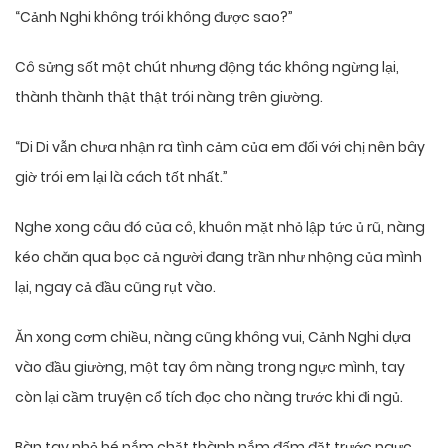
“Cảnh Nghi không trói không được sao?”
Cô sửng sốt một chút nhưng động tác không ngừng lại,
thành thành thật thật trói nàng trên giường.
“Di Di vẫn chưa nhận ra tình cảm của em đối với chị nên bây
giờ trói em lại là cách tốt nhất.”
Nghe xong câu đó của cô, khuôn mặt nhỏ lập tức ủ rũ, nàng
kéo chăn qua bọc cả người đang trần như nhộng của mình
lại, ngay cả đầu cũng rụt vào.
Ăn xong cơm chiều, nàng cũng không vui, Cảnh Nghi dựa
vào đầu giường, một tay ôm nàng trong ngực mình, tay
còn lại cầm truyện cổ tích đọc cho nàng trước khi đi ngủ.
Bàn tay nhỏ bé nắm chặt thành nắm đấm đặt trước ngực