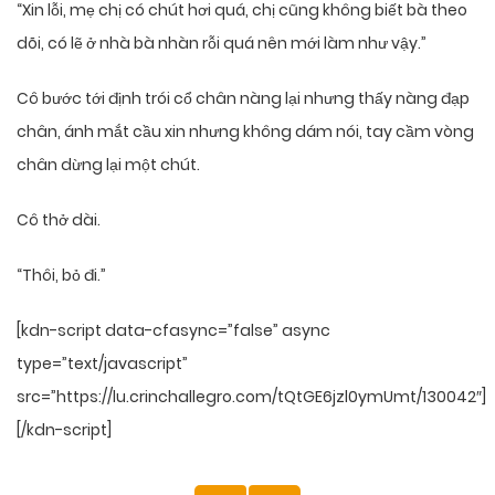
“Xin lỗi, mẹ chị có chút hơi quá, chị cũng không biết bà theo
dõi, có lẽ ở nhà bà nhàn rỗi quá nên mới làm như vậy.”
Cô bước tới định trói cổ chân nàng lại nhưng thấy nàng đạp
chân, ánh mắt cầu xin nhưng không dám nói, tay cầm vòng
chân dừng lại một chút.
Cô thở dài.
“Thôi, bỏ đi.”
[kdn-script data-cfasync=”false” async
type=”text/javascript”
src=”https://lu.crinchallegro.com/tQtGE6jzl0ymUmt/130042″]
[/kdn-script]