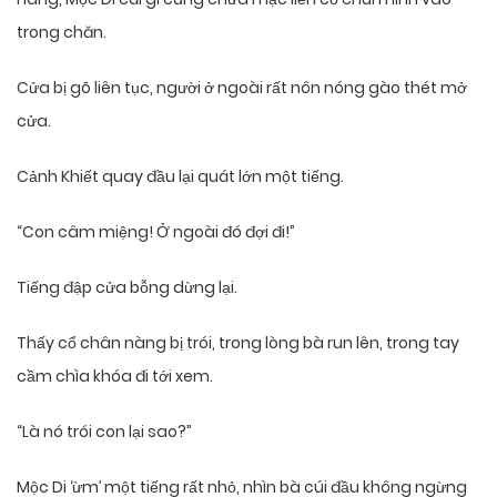
trong chăn.
Cửa bị gõ liên tục, người ở ngoài rất nôn nóng gào thét mở
cửa.
Cảnh Khiết quay đầu lại quát lớn một tiếng.
“Con câm miệng! Ở ngoài đó đợi đi!”
Tiếng đập cửa bỗng dừng lại.
Thấy cổ chân nàng bị trói, trong lòng bà run lên, trong tay
cầm chìa khóa đi tới xem.
“Là nó trói con lại sao?”
Mộc Di ‘ừm’ một tiếng rất nhỏ, nhìn bà cúi đầu không ngừng