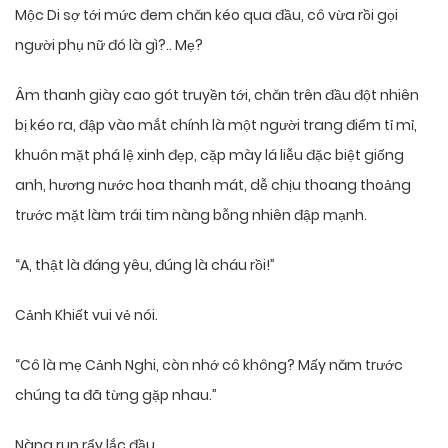
Mộc Di sợ tới mức đem chăn kéo qua đầu, cô vừa rồi gọi
người phụ nữ đó là gì?.. Mẹ?
Âm thanh giày cao gót truyền tới, chăn trên đầu đột nhiên
bị kéo ra, đập vào mắt chính là một người trang điểm tỉ mỉ,
khuôn mặt phá lệ xinh đẹp, cặp mày lá liễu đặc biệt giống
anh, hương nước hoa thanh mát, dễ chịu thoang thoảng
trước mặt làm trái tim nàng bỗng nhiên đập mạnh.
“A, thật là đáng yêu, đúng là cháu rồi!”
Cảnh Khiết vui vẻ nói.
“Cô là mẹ Cảnh Nghi, còn nhớ cô không? Mấy năm trước
chúng ta đã từng gặp nhau.”
Nàng run rẩy lắc đầu.