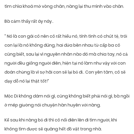
tìm chìa khoá mở vòng chân, nàng lại thu mình vào chăn.
Bà cảm thấy rất áy náy..
” Nó là con gái cô nên cô rất hiểu nó, tính tình có chút tệ, trói
con lại là nó không đúng, hai đứa bên nhau từ cấp ba cô
cũng biết, sau lại vì nguyên nhân nào đó mà chia tay, nó cả
người đều giống người điên, hiện tại nó làm như vậy với con
đoán chừng là vì sợ hãi con sẽ lại bỏ đi.. Con yên tâm, cô sẽ
dạy dỗ nó lại thật tốt!”
Mộc Di không dám nói gì, cũng không biết phải nói gì, bà ngồi
ở mép giường nói chuyện hàn huyên với nàng.
Kể sau khi nàng bỏ đi thì cô nổi điên lên đi tìm người, khi
không tìm được sẽ quăng hết đồ vật trong nhà.