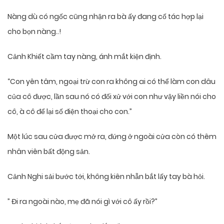
Nàng dù có ngốc cũng nhận ra bà ấy đang cố tác hợp lại
cho bọn nàng..!
Cảnh Khiết cầm tay nàng, ánh mắt kiện định.
“Con yên tâm, ngoại trừ con ra không ai có thể làm con dâu
của cô được, lần sau nó có đối xử với con như vậy liền nói cho
cô, à cô để lại số điện thoại cho con.”
Một lúc sau cửa được mở ra, đứng ở ngoài cửa còn có thêm
nhân viên bất động sản.
Cảnh Nghi sải bước tới, không kiên nhẫn bắt lấy tay bà hỏi.
” Đi ra ngoài nào, mẹ đã nói gì với cô ấy rồi?”