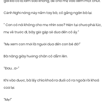
gái kia có bị làm sao không, để cho mẹ vào xem một chút.”
Cảnh Nghi nóng nảy nắm tay bà, cố gắng ngăn bà lại.
” Con có nói không cho mẹ nhìn sao? Hiện tại chưa phải lúc,
mẹ về trước đi, bây giờ gặp sẽ dọa đến cô ấy.”
“Mẹ xem con mới là người dọa đến con bé đó!”
Bà nâng giày hướng chân cô dẫm lên.
“Đau…a~”
Khi vào được, bà lấy chìa khoá ra đuổi cô ra ngoài rồi khoá
của lại.
“Mẹ!”