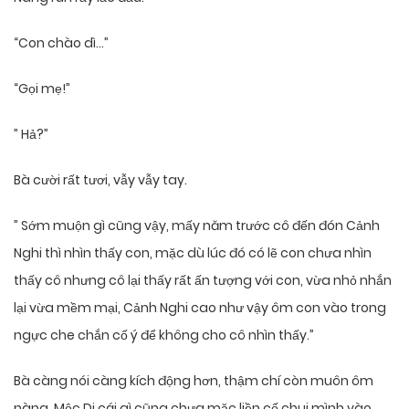
“Con chào dì…”
“Gọi mẹ!”
” Hả?”
Bà cười rất tươi, vẫy vẫy tay.
” Sớm muộn gì cũng vậy, mấy năm trước cô đến đón Cảnh
Nghi thì nhìn thấy con, mặc dù lúc đó có lẽ con chưa nhìn
thấy cô nhưng cô lại thấy rất ấn tượng với con, vừa nhỏ nhắn
lại vừa mềm mại, Cảnh Nghi cao như vậy ôm con vào trong
ngực che chắn cố ý để không cho cô nhìn thấy.”
Bà càng nói càng kích động hơn, thậm chí còn muôn ôm
nàng, Mộc Di cái gì cũng chưa mặc liền cố chui mình vào