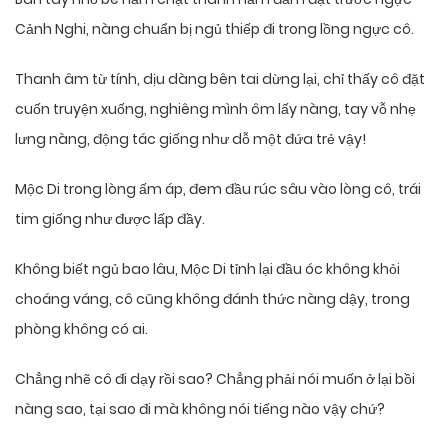
Cảnh Nghi, nàng chuẩn bị ngủ thiếp đi trong lồng ngực cô.
Thanh âm từ tính, dịu dàng bên tai dừng lại, chỉ thấy cô đặt
cuốn truyện xuống, nghiêng mình ôm lấy nàng, tay vỗ nhẹ
lưng nàng, động tác giống như dỗ một đứa trẻ vậy!
Mộc Di trong lòng ấm áp, đem đầu rúc sâu vào lòng cô, trái
tim giống như được lấp đầy.
Không biết ngủ bao lâu, Mộc Di tỉnh lại đầu óc không khỏi
choáng váng, cô cũng không đánh thức nàng dậy, trong
phòng không có ai.
Chẳng nhẽ cô đi dạy rồi sao? Chẳng phải nói muốn ở lại bồi
nàng sao, tại sao đi mà không nói tiếng nào vậy chứ?