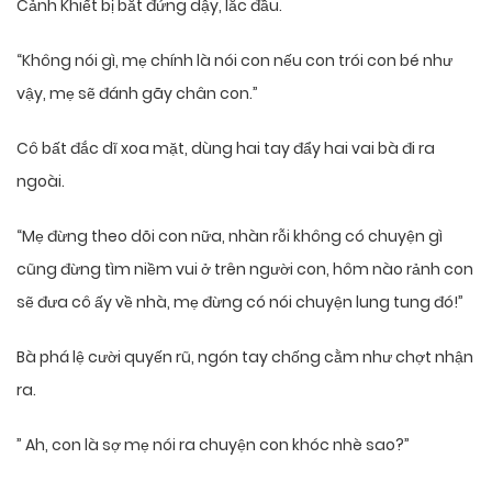
Cảnh Khiết bị bắt đứng dậy, lắc đầu.
“Không nói gì, mẹ chính là nói con nếu con trói con bé như
vậy, mẹ sẽ đánh gãy chân con.”
Cô bất đắc dĩ xoa mặt, dùng hai tay đẩy hai vai bà đi ra
ngoài.
“Mẹ đừng theo dõi con nữa, nhàn rỗi không có chuyện gì
cũng đừng tìm niềm vui ở trên người con, hôm nào rảnh con
sẽ đưa cô ấy về nhà, mẹ đừng có nói chuyện lung tung đó!”
Bà phá lệ cười quyến rũ, ngón tay chống cằm như chợt nhận
ra.
” Ah, con là sợ mẹ nói ra chuyện con khóc nhè sao?”