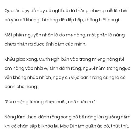
Qua lần dạy dỗ này cô nghĩ cô đã thắng, nhưng mỗi lần hỏi
có yêu cô không thì nàng đều lắp bắp, không biết nói gì.
Một phần nguyên nhân là do mẹ nàng, một phần là nàng
chưa nhận ra được tình cảm của mình.
Khẩu giao xong, Cảnh Nghi bắn vào trong miệng nàng rồi
ôm nàng vào nhà vệ sinh đánh răng, người nằm trong ngực
vẫn không nhúc nhích, ngay cả việc đánh răng cũng là cô
đánh cho nàng.
“Súc miệng, không được nuốt, nhổ nước ra.”
Nàng làm theo, đánh răng xong cô bế nàng lên giường nằm,
khi cổ chân sắp bị khóa lại, Mộc Di nắm quần áo cô, thút thít.